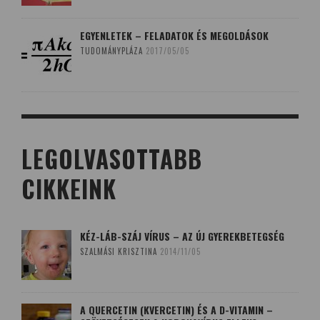
EGYENLETEK – FELADATOK ÉS MEGOLDÁSOK
TUDOMÁNYPLÁZA
2017/05/05
LEGOLVASOTTABB
CIKKEINK
KÉZ-LÁB-SZÁJ VÍRUS – AZ ÚJ GYEREKBETEGSÉG
SZALMÁSI KRISZTINA
2014/11/05
A QUERCETIN (KVERCETIN) ÉS A D-VITAMIN –