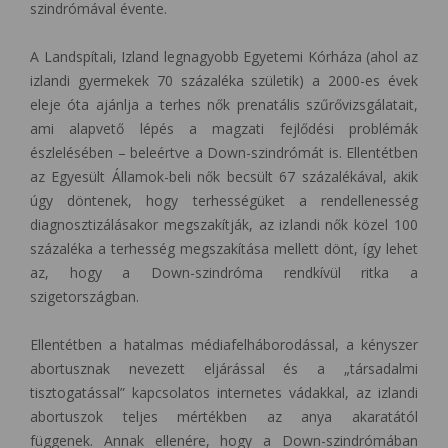
szindrómával évente.
A Landspítali, Izland legnagyobb Egyetemi Kórháza (ahol az
izlandi gyermekek 70 százaléka születik) a 2000-es évek
eleje óta ajánlja a terhes nők prenatális szűrővizsgálatait,
ami alapvető lépés a magzati fejlődési problémák
észlelésében – beleértve a Down-szindrómát is. Ellentétben
az Egyesült Államok-beli nők becsült 67 százalékával, akik
úgy döntenek, hogy terhességüket a rendellenesség
diagnosztizálásakor megszakítják, az izlandi nők közel 100
százaléka a terhesség megszakítása mellett dönt, így lehet
az, hogy a Down-szindróma rendkívül ritka a
szigetországban.
Ellentétben a hatalmas médiafelháborodással, a kényszer
abortusznak nevezett eljárással és a „társadalmi
tisztogatással” kapcsolatos internetes vádakkal, az izlandi
abortuszok teljes mértékben az anya akaratától
függenek. Annak ellenére, hogy a Down-szindrómában