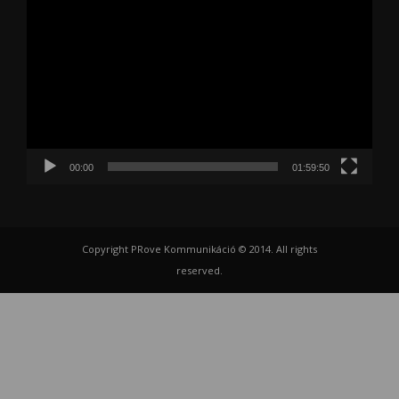
00:00
01:59:50
Copyright PRove Kommunikáció © 2014. All rights
reserved.