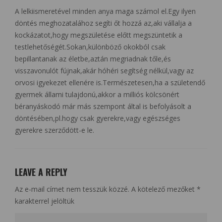
A lelkiismeretével minden anya maga számol el.Egy ilyen
döntés meghozatalához segíti őt hozzá az,aki vállalja a
kockázatot,hogy megszületése előtt megszüntetik a
testlehetőségét.Sokan,különböző okokból csak
bepillantanak az életbe,aztán megriadnak tőle,és
visszavonulót fújnak,akár hóhéri segítség nélkül,vagy az
orvosi igyekezet ellenére is.Természetesen,ha a születendő
gyermek állami tulajdonú,akkor a milliós kölcsönért
béranyáskodó már más szempont által is befolyásolt a
döntésében,pl.hogy csak gyerekre,vagy egészséges
gyerekre szerződött-e le.
LEAVE A REPLY
Az e-mail címet nem tesszük közzé.
A kötelező mezőket
*
karakterrel jelöltük