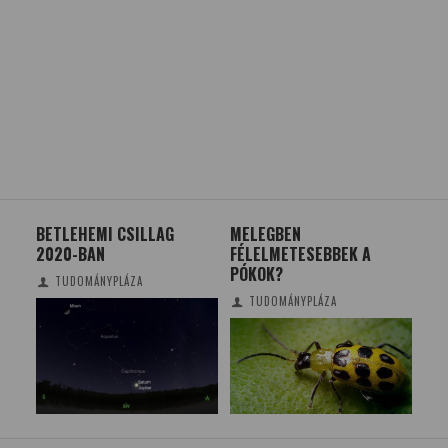
BETLEHEMI CSILLAG
MELEGBEN
A F
SOK
2020-BAN
FÉLELMETESEBBEK A
ME
PÓKOK?
TUDOMÁNYPLÁZA
TUDOMÁNYPLÁZA