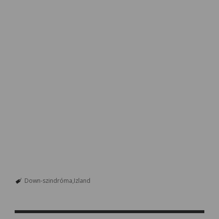
Down-szindróma
Izland