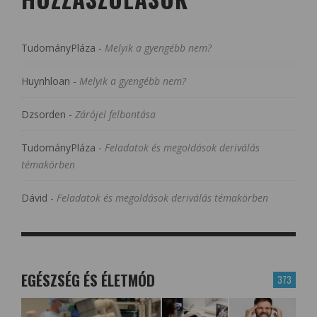
TudományPláza
-
Melyik a gyengébb nem?
Huynhloan
-
Melyik a gyengébb nem?
Dzsorden
-
Zárójel felbontása
TudományPláza
-
Feladatok és megoldások deriválás
témakörben
Dávid
-
Feladatok és megoldások deriválás témakörben
EGÉSZSÉG ÉS ÉLETMÓD
373