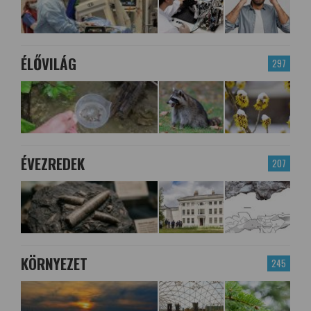
ÉLŐVILÁG
297
ÉVEZREDEK
207
KÖRNYEZET
245