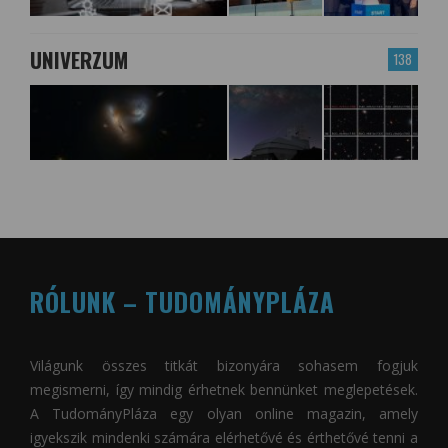
UNIVERZUM
138
RÓLUNK – TUDOMÁNYPLÁZA
Világunk összes titkát bizonyára sohasem fogjuk
megismerni, így mindig érhetnek bennünket meglepetések.
A
TudományPláza
egy olyan online magazin, amely
igyekszik mindenki számára elérhetővé és érthetővé tenni a