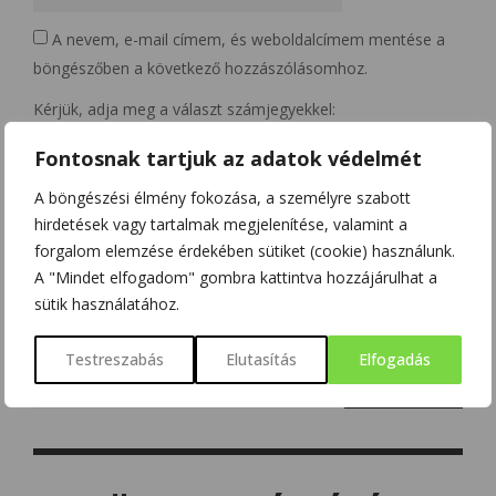
A nevem, e-mail címem, és weboldalcímem mentése a
böngészőben a következő hozzászólásomhoz.
Kérjük, adja meg a választ számjegyekkel:
Fontosnak tartjuk az adatok védelmét
egy × négy =
A böngészési élmény fokozása, a személyre szabott
hirdetések vagy tartalmak megjelenítése, valamint a
forgalom elemzése érdekében sütiket (cookie) használunk.
A "Mindet elfogadom" gombra kattintva hozzájárulhat a
sütik használatához.
Testreszabás
Elutasítás
Elfogadás
Search
for: