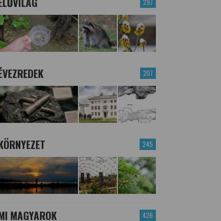
ÉLŐVILÁG
297
ÉVEZREDEK
207
KÖRNYEZET
245
MI MAGYAROK
426