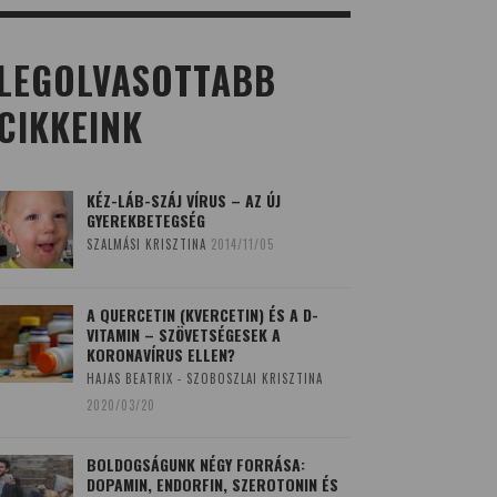
LEGOLVASOTTABB
CIKKEINK
KÉZ-LÁB-SZÁJ VÍRUS – AZ ÚJ
GYEREKBETEGSÉG
SZALMÁSI KRISZTINA
2014/11/05
A QUERCETIN (KVERCETIN) ÉS A D-
VITAMIN – SZÖVETSÉGESEK A
KORONAVÍRUS ELLEN?
HAJAS BEATRIX - SZOBOSZLAI KRISZTINA
2020/03/20
BOLDOGSÁGUNK NÉGY FORRÁSA:
DOPAMIN, ENDORFIN, SZEROTONIN ÉS