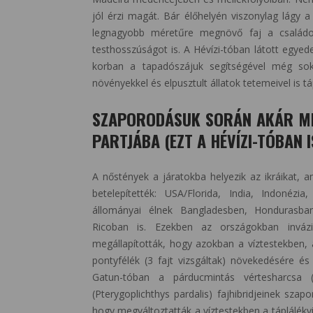
jól érzi magát. Bár élőhelyén viszonylag lágy a
legnagyobb méretűre megnövő faj a családon 
testhosszúságot is. A Hévízi-tóban látott egyed
korban a tapadószájuk segítségével még so
növényekkel és elpusztult állatok tetemeivel is t
SZAPORODÁSUK SORÁN AKÁR MÉT
PARTJÁBA (EZT A HÉVÍZI-TÓBAN 
A nőstények a járatokba helyezik az ikráikat, 
betelepítették: USA/Florida, India, Indonézia
állományai élnek Bangladesben, Hondurasba
Ricoban is. Ezekben az országokban invázió
megállapították, hogy azokban a víztestekben,
pontyfélék (3 fajt vizsgáltak) növekedésére és
Gatun-tóban a párducmintás vértesharcsa (P
(Pterygoplichthys pardalis) fajhibridjeinek sza
hogy megváltoztatták a víztestekben a táplálékv