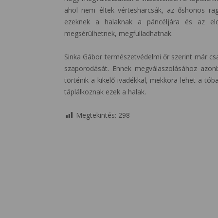
ahol nem éltek vértesharcsák, az őshonos rag
ezeknek a halaknak a páncéljára és az elc
megsérülhetnek, megfulladhatnak.
Sinka Gábor természetvédelmi őr szerint már cs
szaporodását. Ennek megválaszolásához azon
történik a kikelő ivadékkal, mekkora lehet a tóba
táplálkoznak ezek a halak.
Megtekintés:
298