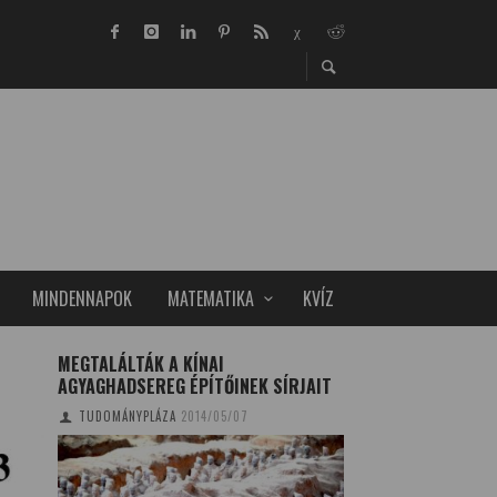
MINDENNAPOK
MATEMATIKA
KVÍZ
MEGTALÁLTÁK A KÍNAI
EZÜSTÉRMES LETT
AGYAGHADSEREG ÉPÍTŐINEK SÍRJAIT
KŐOLAJKUTATÓ CS
TUDOMÁNYPLÁZA
2014/05/07
TUDOMÁNYPLÁZA
20