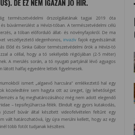
S). DE EZ NEM IGAZÁN JÓ HÍR.
ság természetvédelmi őrszolgálatának tagjai 2019 óta
és búvármerülést a Hévízi-tóban. A természetvédelmi célú
erzés, a tóban előforduló állat- és növényfajokról. De ma
eket veszélyeztető idegenhonos,
invazív
fajok egyedszámát
ás Előd és Sinka Gábor természetvédelmi őrök a Hévízi-tó
zal a céllal, hogy a tó sekélyebb régiójában (2-5 méter)
nek. A merülés során, a tó nyugati partjánál lévő agyagos
látott halfaj egyedére lettek figyelmesek.
riumokból ismert „algaevő harcsára” emlékeztető hal egy
rok közeledtére sem hagyta ott az üreget, így lehetőséget
épelemzés a faj meghatározásához még nem adott elegendő
riidae – tepsifejűharcsa-félék. Elindult egy gyors kutakodás,
zsef búvár által készített videofelvételen feltűnt egy
em vált határozhatóvá, így újra merülni kellett, hogy az egy
inél több fotót tudjanak készíteni.