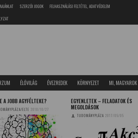
AAJÁNLAT
SZERZŐI JOGOK
FELHASZNÁLÁSI FELTÉTEL, ADATVÉDELEM
LYZAT
ERZUM
ÉLŐVILÁG
ÉVEZREDEK
KÖRNYEZET
MI, MAGYAROK
E A JOBB AGYFÉLTEKE?
EGYENLETEK – FELADATOK ÉS
MEGOLDÁSOK
OMÁNYPLÁZA/ELTE
2018/10/27
TUDOMÁNYPLÁZA
2017/05/05