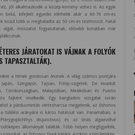
 víz, jól alkalmazkodik a közép-kemény vízhez is. Az egyik
belül, kifejlett egyedei elérhetik akár a 60-70 cm-es
ek közül több is meghaladta az 50 cm-es testhosszt. Fiatal
k algát, moszatot fogyasztanak, idősebb korukban már
áplálkoznak.
ERES JÁRATOKAT IS VÁJNAK A FOLYÓK
IS TAPASZTALTÁK).
amiket a hímek gondosan őriznek. A világ számos pontjára
, Japán, Szingapúr, Tajvan, Fülöp-szigetek. De kivadult
n, Törökországban, Malajziában, Mexikóban és Puerto
s fajként viselkedik. Egy bangladesi vizsgálat során
 ahol a párducmintás vértesharcsa megjelenik, az őshonos
 a túlélési arányára is káros hatással van. Panamában, a
terygoplichthys disjunctivus) és az óriás algaevőhal
porodóképes állományát találták. Több helyen megfigyelték,
iszonyokat, az őshonos fajok kárára. Azokon a területeken,