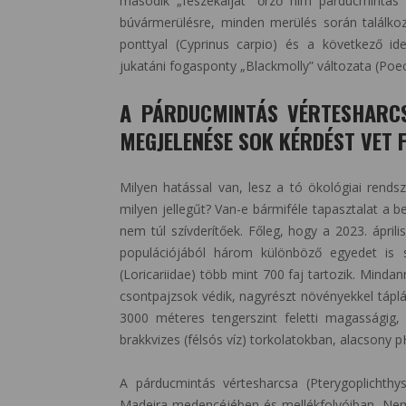
második „fészekalját” őrző hím párducmintás
búvármerülésre, minden merülés során találko
ponttyal (Cyprinus carpio) és a következő id
jukatáni fogasponty „Blackmolly” változata (Poeci
A PÁRDUCMINTÁS VÉRTESHARCS
MEGJELENÉSE SOK KÉRDÉST VET F
Milyen hatással van, lesz a tó ökológiai rends
milyen jellegűt? Van-e bármiféle tapasztalat a b
nem túl szívderítőek. Főleg, hogy a 2023. ápril
populációjából három különböző egyedet is sik
(Loricariidae) több mint 700 faj tartozik. Mind
csontpajzsok védik, nagyrészt növényekkel táplá
3000 méteres tengerszint feletti magasságig, 
brakkvizes (félsós víz) torkolatokban, alacsony p
A párducmintás vértesharcsa (Pterygoplichthys
Madeira medencéjében és mellékfolyóiban. Nem 