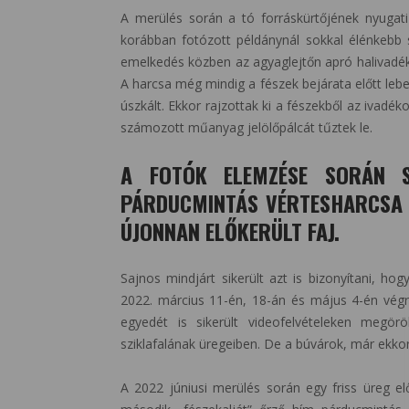
A merülés során a tó forráskürtőjének nyugat
korábban fotózott példánynál sokkal élénkebb s
emelkedés közben az agyaglejtőn apró halivadékok
A harcsa még mindig a fészek bejárata előtt lebe
úszkált. Ekkor rajzottak ki a fészekből az ivadé
számozott műanyag jelölőpálcát tűztek le.
A FOTÓK ELEMZÉSE SORÁN S
PÁRDUCMINTÁS VÉRTESHARCSA (
ÚJONNAN ELŐKERÜLT FAJ.
Sajnos mindjárt sikerült azt is bizonyítani, h
2022. március 11-én, 18-án és május 4-én végre
egyedét is sikerült videofelvételeken megör
sziklafalának üregeiben. De a búvárok, már ekkor,
A 2022 júniusi merülés során egy friss üreg elő