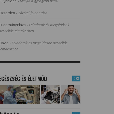
Huynhloan
-
Melyik a gyengébb nem?
Dzsorden
-
Zárójel felbontása
TudományPláza
-
Feladatok és megoldások
deriválás témakörben
Dávid
-
Feladatok és megoldások deriválás
témakörben
EGÉSZSÉG ÉS ÉLETMÓD
373