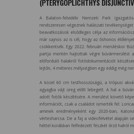
(PTERYGOPLICHTHYS DISJUNCTIVU
A Balaton-felvidéki Nemzeti Park Igazgató
rendszeresen végeznek halászati tevékenységet 
beavatkozások elsődleges célja az információsz
már sajnos az is cél, hogy az őshonos élőlény
csökkentsék. Egy 2022. februári merüléskor Búz
partja mentén hajtottak végre búvármerülést az
előforduló halakról fotódokumentációt készítse
lejtőn, 4 méteres mélységben egy eddig még nem 
A közel 60 cm testhosszúságú, a trópusi akvá
agyagba vájt üreg előtt lebegett. A hal a búvá
adott fotók készítésére. A merülést követő k
információt, csak a családot ismerték fel: Lorica
aminek eredményeként egy 2020-ban, Katona Jó
vértesharcsa. De a faj a videofelvétel alapján s
héttel korábban felfedezett fészkét őrző halról m