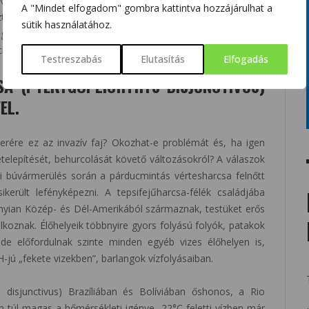
 vértesharcsáról. Bár 2022-ben már nem került sor több
A "Mindet elfogadom" gombra kattintva hozzájárulhat a
ztak a búvárok a csak a Hévízi-tóban honos törpenövésű
sütik használatához.
egenhonos fajok egyedeivel: naphal (Lepomis gibbosus),
lia sphenops), szivárvány sügér (Herotilapia multispinosa).
Testreszabás
Elutasítás
Elfogadás
A (PTERYGOPLICHTHYS DISJUNCTIVUS)
EL.
zerére ez az invazív faj? Okozhat-e problémát és, ha igen
etelepítését, behurcolását követő változásokról? A válaszok
isi búvármerülés során a párducmintás vértesharcsa felnőtt
erült lefényképezni. A tepsifejűharcsa-félék családjába
annyian Közép- és Dél-Amerikából származnak, testüket erős
lkoznak. Élőhelyeik többnyire gyors folyású folyók, patakok
de előfordulnak szinte minden egyéb vizes élőhelyen is,
H-jú „fekete vizekben”, barlangok vízfolyásaiban.
 disjunctivus) Brazíliában és Bolíviában őshonos, a Rio
túl magas a hőmérsékleti igénye, 22°C feletti vízben már