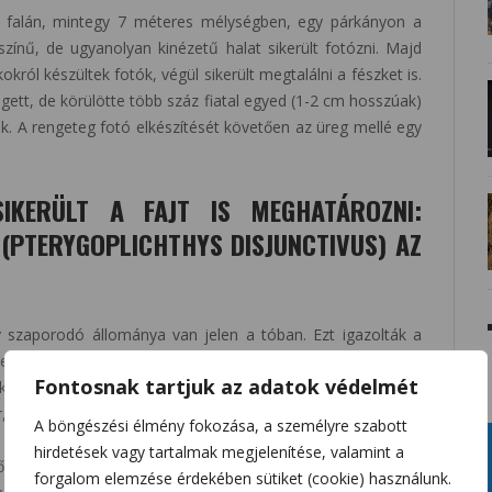
i falán, mintegy 7 méteres mélységben, egy párkányon a
zínű, de ugyanolyan kinézetű halat sikerült fotózni. Majd
ról készültek fotók, végül sikerült megtalálni a fészket is.
gett, de körülötte több száz fiatal egyed (1-2 cm hosszúak)
kok. A rengeteg fotó elkészítését követően az üreg mellé egy
IKERÜLT A FAJT IS MEGHATÁROZNI:
PTERYGOPLICHTHYS DISJUNCTIVUS) AZ
ogy szaporodó állománya van jelen a tóban. Ezt igazolták a
hajtott búvármerülések is. Ezek során a faj több kifejlett
Fontosnak tartjuk az adatok védelmét
ökíteni 8-14 méteres mélységben a forráskürtő nyugati
 korábbi fészeküreget is találtak.
A böngészési élmény fokozása, a személyre szabott
hirdetések vagy tartalmak megjelenítése, valamint a
tt is sikerült fotókat és videofelvételeket készíteni már a
forgalom elemzése érdekében sütiket (cookie) használunk.