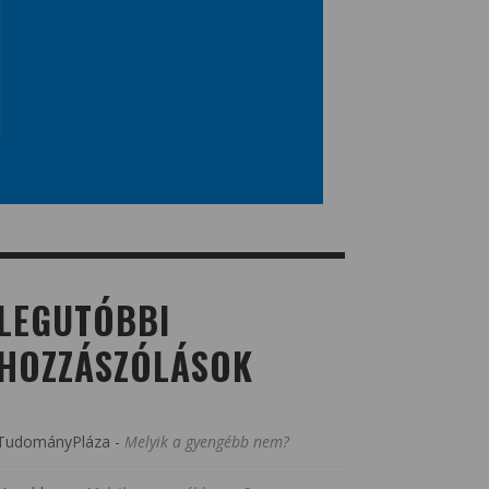
LEGUTÓBBI
HOZZÁSZÓLÁSOK
TudományPláza
-
Melyik a gyengébb nem?