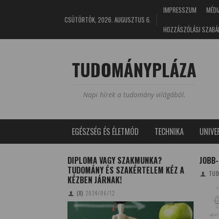
IMPRESSZUM
MÉDI
CSÜTÖRTÖK, 2026. AUGUSZTUS 6.
HOZZÁSZÓLÁSI SZABÁ
TUDOMÁNYPLÁZA
Napi hírek a tudomány világából.
EGÉSZSÉG ÉS ÉLETMÓD
TECHNIKA
UNIV
AT BOCSÁT KI A
DIPLOMA VAGY SZAKMUNKA?
JOBB-
TUDOMÁNY ÉS SZAKÉRTELEM KÉZ A
TUD
KÉZBEN JÁRNAK!
I
2020/05/11
(X)
2024/06/12