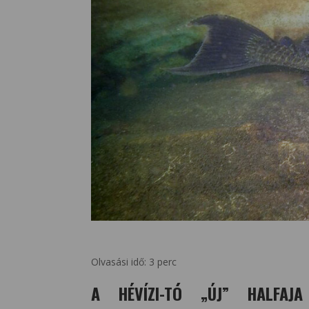
Olvasási idő:
3
perc
A HÉVÍZI-TÓ „ÚJ” HALFAJ