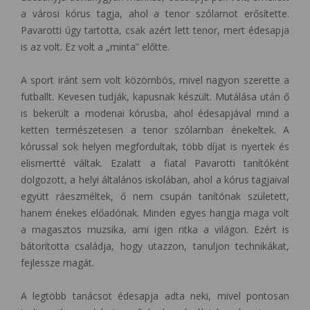
a városi kórus tagja, ahol a tenor szólamot erősítette.
Pavarotti úgy tartotta, csak azért lett tenor, mert édesapja
is az volt. Ez volt a „minta” előtte.
A sport iránt sem volt közömbös, mivel nagyon szerette a
futballt. Kevesen tudják, kapusnak készült. Mutálása után ő
is bekerült a modenai kórusba, ahol édesapjával mind a
ketten természetesen a tenor szólamban énekeltek. A
kórussal sok helyen megfordultak, több díjat is nyertek és
elismertté váltak. Ezalatt a fiatal Pavarotti tanítóként
dolgozott, a helyi általános iskolában, ahol a kórus tagjaival
együtt ráeszméltek, ő nem csupán tanítónak született,
hanem énekes előadónak. Minden egyes hangja maga volt
a magasztos muzsika, ami igen ritka a világon. Ezért is
bátorította családja, hogy utazzon, tanuljon technikákat,
fejlessze magát.
A legtöbb tanácsot édesapja adta neki, mivel pontosan