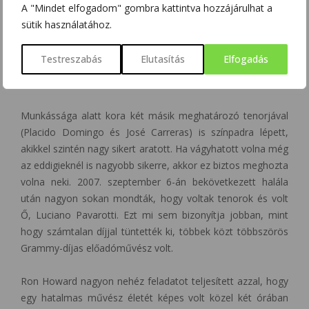
A "Mindet elfogadom" gombra kattintva hozzájárulhat a
kért engedélyt, hogy Nicolettát oltár elé tudja vezetni, de
sütik használatához.
nem kapott. Ezért az esküvő egy operaházban volt. Frigyük,
sajnálatos módon, nem lehetett hosszú, mivel 2006-ban
Testreszabás
Elutasítás
Elfogadás
hasnyálmirigy rákkal diagnosztizálták, meg is operálták, de
sajnos a betegségből már nem tudott felgyógyulni.
Munkássága alatt kora két másik meghatározó tenorjával
(Placido Domingo és José Carreras) is színpadra lépett,
akikkel szintén nagy sikert aratott. Ha vágyhatott volna még
az eddigieknél is nagyobb sikerre, akkor ez biztos meghozta
volna neki. 2007. szeptember 6-án bekövetkezett halála
után nagyon sokan mondták, hogy voltak tenorok és volt
Ő, Luciano Pavarotti. Ezt mi sem bizonyítja jobban, mint
hogy számtalan díjjal tüntették ki, többek közt többszörös
Grammy-díjas előadóművész volt.
Ron Howard nagyon nehéz feladatot teljesített azzal, hogy
egy hatalmas művész életét képes volt közel két órában