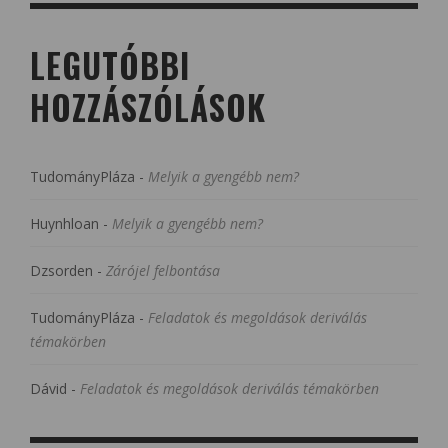
LEGUTÓBBI
HOZZÁSZÓLÁSOK
TudományPláza
-
Melyik a gyengébb nem?
Huynhloan
-
Melyik a gyengébb nem?
Dzsorden
-
Zárójel felbontása
TudományPláza
-
Feladatok és megoldások deriválás
témakörben
Dávid
-
Feladatok és megoldások deriválás témakörben