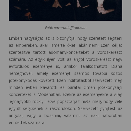
Fotó: pavarottiofficial.com
Emberi nagyságát az is bizonyítja, hogy szeretett segíteni
az embereken, akár ismerte őket, akár nem. Ezen célját
szentesítve tartott adománykoncerteket a Vöröskereszt
számára. Az egyik ilyen volt az angol Vöröskereszt nagy
évfordulós eseménye is, amikor találkozhatott Diana
hercegnővel, amely eseményt számos további közös
jótékonykodás követett. Ezen indíttatásból szervezett még
minden évben Pavarotti és barátai címen jótékonysági
koncerteket is Modenában. Ezekre az eseményekre a világ
legnagyobb rock-, illetve popsztárjait hívta meg, hogy vele
együtt segítsenek a rászorulókon. Szervezett gyűjtést az
angolai, vagy a boszniai, valamint az iraki háborúban
érintettek számára.