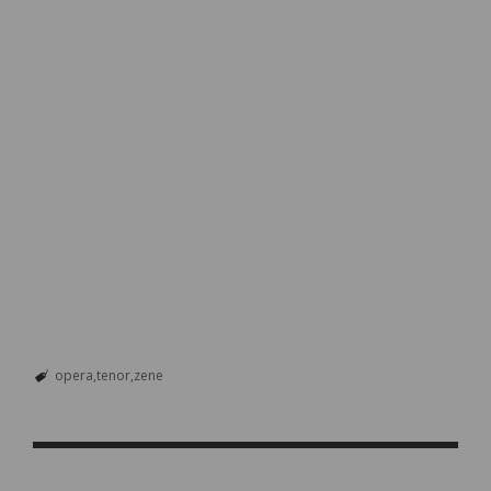
opera
tenor
zene