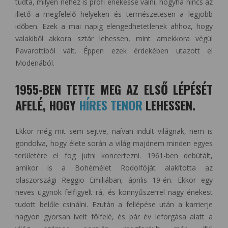
tudta, milyen nehéz is profi énekessé válni, hogyha nincs az
illető a megfelelő helyeken és természetesen a legjobb
időben. Ezek a mai napig elengedhetetlenek ahhoz, hogy
valakiből akkora sztár lehessen, mint amekkora végül
Pavarottiból vált. Éppen ezek érdekében utazott el
Modenából.
1955-BEN TETTE MEG AZ ELSŐ LÉPÉSÉT
AFELÉ, HOGY
HÍRES TENOR
LEHESSEN.
Ekkor még mit sem sejtve, naívan indult világnak, nem is
gondolva, hogy élete során a világ majdnem minden egyes
területére el fog jutni koncertezni. 1961-ben debütált,
amikor is a Bohémélet Rodolfóját alakította az
olaszországi Reggio Emiliában, április 19-én. Ekkor egy
neves ügynök felfigyelt rá, és könnyűszerrel nagy énekest
tudott belőle csinálni. Ezután a fellépése után a karrierje
nagyon gyorsan ívelt fölfelé, és pár év leforgása alatt a