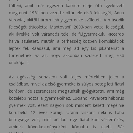
tölteni, amit már egészen karriere eleje óta igyekezett
megtenni. 1961-ben vezette oltár elé első feleségét, Adua
Veroni-t, akitől három leány gyermeke született. A második
feleségét (Nicoletta Mantovani) 2003-ban vette feleségül,
aki ikrekkel volt várandós tőle, de fiúgyermekük, Riccardo
halva született, miután a terhesség közben komplikációk
léptek fel. Ráadásul, ami még ad egy kis pikantériát a
történetnek az az, hogy akkoriban született meg első
unokája is.
Az egészség sohasem volt teljes mértékben jelen a
családban, mivel az első gyermeke is súlyos beteg lett fiatal
korában, de szerencsére meg tudták gyógyíttatni, ami még
közelebb hozta a gyermekéhez. Luciano Pavarotti háborús
gyermek volt, ezért nagyon sok mindent kellett megélnie
körülbelül 12 éves koráig. Utána viszont neki is több
betegsége volt, mint például egy fiatal kori vérfertőzés,
aminek következményeként kómába is esett. Bár