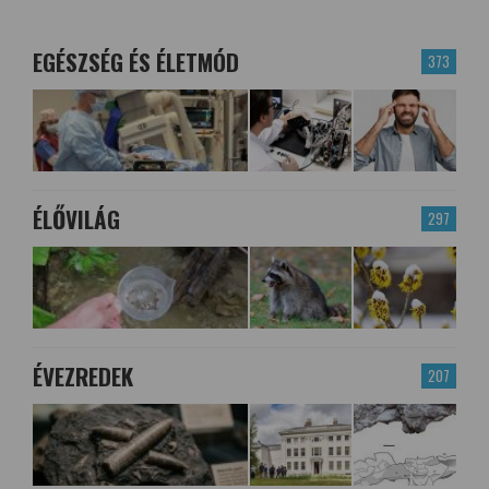
EGÉSZSÉG ÉS ÉLETMÓD
373
ÉLŐVILÁG
297
ÉVEZREDEK
207