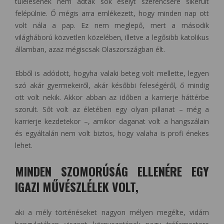
túlélésének nem adtak sok esélyt szerencsére sikerült
felépülnie. Ő mégis arra emlékezett, hogy minden nap ott
volt nála a pap. Ez nem meglepő, mert a második
világháború közvetlen közelében, illetve a legősibb katolikus
államban, azaz mégiscsak Olaszországban élt.
Ebből is adódott, hogyha valaki beteg volt mellette, legyen
szó akár gyermekeiről, akár későbbi feleségéről, ő mindig
ott volt nekik. Akkor abban az időben a karrierje háttérbe
szorult. Sőt volt az életében egy olyan pillanat – még a
karrierje kezdetekor –, amikor daganat volt a hangszálain
és egyáltalán nem volt biztos, hogy valaha is profi énekes
lehet.
MINDEN SZOMORÚSÁG ELLENÉRE EGY
IGAZI MŰVÉSZLÉLEK VOLT,
aki a mély történéseket nagyon mélyen megélte, vidám