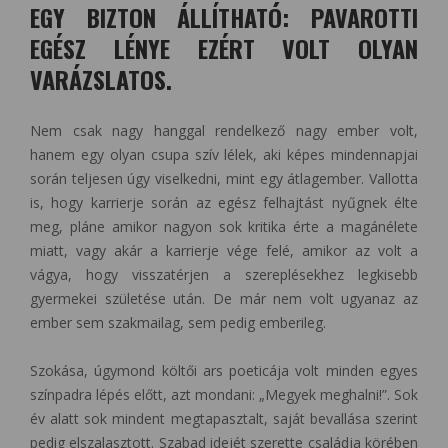
EGY BIZTON ÁLLÍTHATÓ: PAVAROTTI
EGÉSZ LÉNYE EZÉRT VOLT OLYAN
VARÁZSLATOS.
Nem csak nagy hanggal rendelkező nagy ember volt,
hanem egy olyan csupa szív lélek, aki képes mindennapjai
során teljesen úgy viselkedni, mint egy átlagember. Vallotta
is, hogy karrierje során az egész felhajtást nyűgnek élte
meg, pláne amikor nagyon sok kritika érte a magánélete
miatt, vagy akár a karrierje vége felé, amikor az volt a
vágya, hogy visszatérjen a szereplésekhez legkisebb
gyermekei születése után. De már nem volt ugyanaz az
ember sem szakmailag, sem pedig emberileg.
Szokása, úgymond költői ars poeticája volt minden egyes
színpadra lépés előtt, azt mondani: „Megyek meghalni!”. Sok
év alatt sok mindent megtapasztalt, saját bevallása szerint
pedig elszalasztott. Szabad idejét szerette családja körében