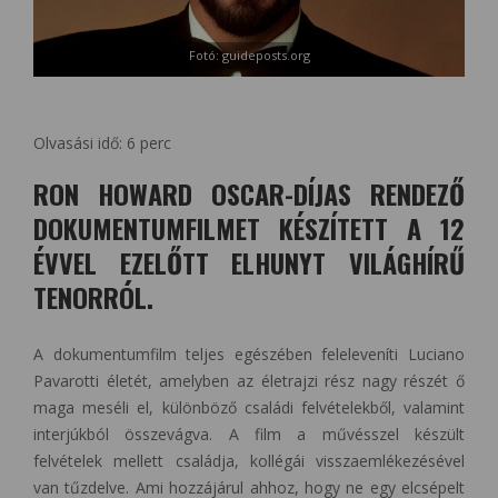
Fotó: guideposts.org
Olvasási idő:
6
perc
RON HOWARD OSCAR-DÍJAS RENDEZŐ
DOKUMENTUMFILMET KÉSZÍTETT A 12
ÉVVEL EZELŐTT ELHUNYT VILÁGHÍRŰ
TENORRÓL.
A dokumentumfilm teljes egészében feleleveníti Luciano
Pavarotti életét, amelyben az életrajzi rész nagy részét ő
maga meséli el, különböző családi felvételekből, valamint
interjúkból összevágva. A film a művésszel készült
felvételek mellett családja, kollégái visszaemlékezésével
van tűzdelve. Ami hozzájárul ahhoz, hogy ne egy elcsépelt