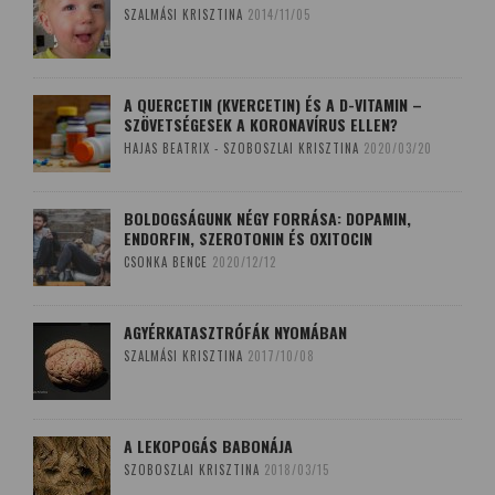
SZALMÁSI KRISZTINA
2014/11/05
A QUERCETIN (KVERCETIN) ÉS A D-VITAMIN –
SZÖVETSÉGESEK A KORONAVÍRUS ELLEN?
HAJAS BEATRIX - SZOBOSZLAI KRISZTINA
2020/03/20
BOLDOGSÁGUNK NÉGY FORRÁSA: DOPAMIN,
ENDORFIN, SZEROTONIN ÉS OXITOCIN
CSONKA BENCE
2020/12/12
AGYÉRKATASZTRÓFÁK NYOMÁBAN
SZALMÁSI KRISZTINA
2017/10/08
A LEKOPOGÁS BABONÁJA
SZOBOSZLAI KRISZTINA
2018/03/15