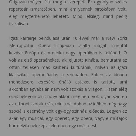
Ő igazán mélyen élte meg a szerepeit. Ez egy olyan széles
repertoár ismeretében, mint amilyennek birtokában volt,
elég megterhelhető lehetett. Mind lelkileg, mind pedig
fizikálisan.
Igazi karrierje beindulása után 10 évvel már a New Yorki
Metropolitan Opera színpadán találta magát. Innentől
kezdve Európa és Amerika nagy operáiban is fellépett. Ő
volt az első operaénekes, aki eljutott Kínába, bemutatni az
ottani teljesen más kaliberű kultúrának, milyen az igazi
klasszikus operaelőadás a színpadon. Ebben az időben
menedzsere kérésére önálló esteket is tartott, ami
akkoriban egyáltalán nem volt szokás a világon. Hiszen elég
csak belegondolni, hogy akkor még nem volt olyan szinten
az otthoni szórakozás, mint ma. Abban az időben még nagy
szociális esemény volt egy-egy színházi előadás. Legyen ez
akár egy musical, egy operett, egy opera, vagy e műfajok
bármelyikének képviseletében egy önálló est.