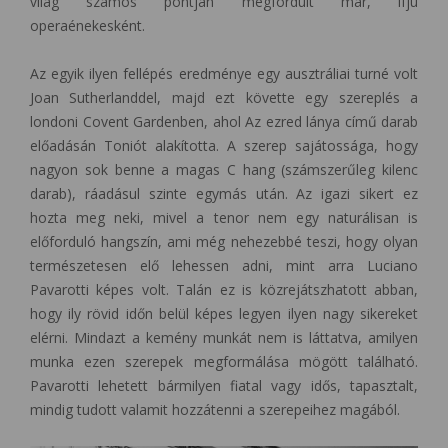
világ számos pontján megfordult már, ifjú
operaénekesként.
Az egyik ilyen fellépés eredménye egy ausztráliai turné volt
Joan Sutherlanddel, majd ezt követte egy szereplés a
londoni Covent Gardenben, ahol Az ezred lánya című darab
előadásán Toniót alakította. A szerep sajátossága, hogy
nagyon sok benne a magas C hang (számszerűleg kilenc
darab), ráadásul szinte egymás után. Az igazi sikert ez
hozta meg neki, mivel a tenor nem egy naturálisan is
előforduló hangszín, ami még nehezebbé teszi, hogy olyan
természetesen elő lehessen adni, mint arra Luciano
Pavarotti képes volt. Talán ez is közrejátszhatott abban,
hogy ily rövid időn belül képes legyen ilyen nagy sikereket
elérni. Mindazt a kemény munkát nem is láttatva, amilyen
munka ezen szerepek megformálása mögött található.
Pavarotti lehetett bármilyen fiatal vagy idős, tapasztalt,
mindig tudott valamit hozzátenni a szerepeihez magából.