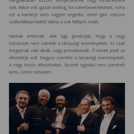
hangulatában viszont környezetének nagy tréfamestere
volt. Akkor volt igazán boldog, ha szeretteivel lehetett, noha
ezt a karrierje nem nagyon engedte, mivel igen sokszor
szállodákban kellett laknia a sok fellépés miatt.
Vannak emberek, akik úgy gondolják, hogy a nagy
művészek nem szeretik a társasági eseményeket, és csak
maguknak való dívák, vagy primadonnák. Ő ennek pont az
ellentettje volt. Nagyon szerette a társasági eseményeket,
a nagy közös étkezéseket. Viszont egyedül nem szeretett
lenni, szinte sohasem.