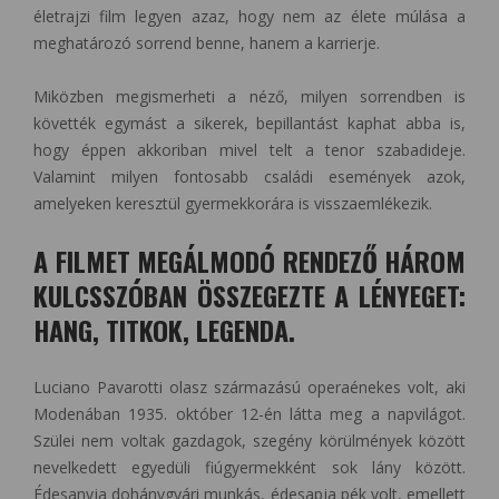
életrajzi film legyen azaz, hogy nem az élete múlása a
meghatározó sorrend benne, hanem a karrierje.
Miközben megismerheti a néző, milyen sorrendben is
követték egymást a sikerek, bepillantást kaphat abba is,
hogy éppen akkoriban mivel telt a tenor szabadideje.
Valamint milyen fontosabb családi események azok,
amelyeken keresztül gyermekkorára is visszaemlékezik.
A FILMET MEGÁLMODÓ RENDEZŐ HÁROM
KULCSSZÓBAN ÖSSZEGEZTE A LÉNYEGET:
HANG, TITKOK, LEGENDA.
Luciano Pavarotti olasz származású operaénekes volt, aki
Modenában 1935. október 12-én látta meg a napvilágot.
Szülei nem voltak gazdagok, szegény körülmények között
nevelkedett egyedüli fiúgyermekként sok lány között.
Édesanyja dohánygyári munkás, édesapja pék volt, emellett