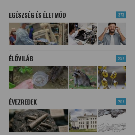
EGÉSZSÉG ÉS ÉLETMÓD
373
ÉLŐVILÁG
297
ÉVEZREDEK
207