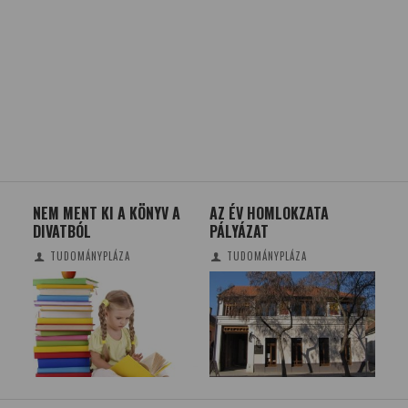
ÉK
NEM MENT KI A KÖNYV A
AZ ÉV HOMLOKZATA
TR
DIVATBÓL
PÁLYÁZAT
FÜ
TUDOMÁNYPLÁZA
TUDOMÁNYPLÁZA