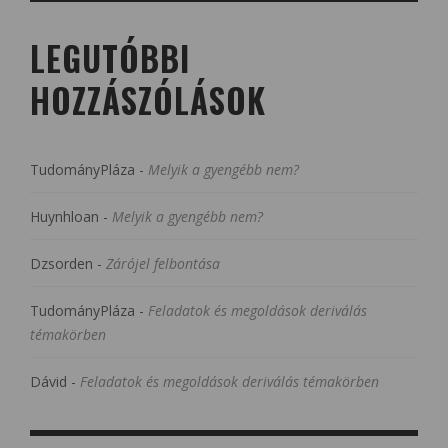
LEGUTÓBBI
HOZZÁSZÓLÁSOK
TudományPláza
-
Melyik a gyengébb nem?
Huynhloan
-
Melyik a gyengébb nem?
Dzsorden
-
Zárójel felbontása
TudományPláza
-
Feladatok és megoldások deriválás
témakörben
Dávid
-
Feladatok és megoldások deriválás témakörben