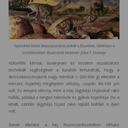
Tojásokból kikelő Massospondylus fiókák a fészekben, háttérben a
szülőállatokkal. Illusztrációt készítette: Julius T. Csotonyi
Különféle kémiai, ásványtani és modern vizualizációs
technikák segítségével a kutatók kimutatták, hogy a
dinoszaurusztojások nagy méretük (~200-600 g) ellenére a
meszes tojáshéj meglepően vékony, csupán 80-100 μm
volt. Ez annyira vékony, mint a mai, lágyhéjú tojásokat rakó
hüllők, például a tengeri teknősök és gyíkok tojáshéja. De a
kihalt, szintén lágyhéjú tojást rakó repülő hüllőké is ilyen
volt.
Ennek ellenére a héj finomszerkezetében látható