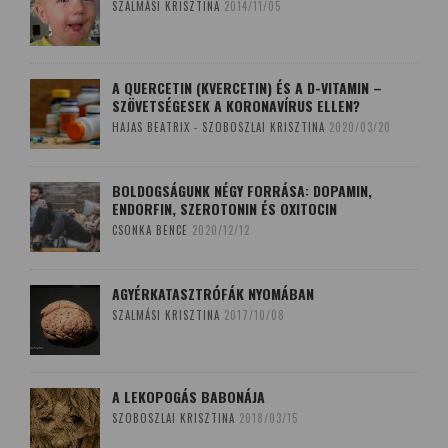
SZALMÁSI KRISZTINA
2014/11/05
A QUERCETIN (KVERCETIN) ÉS A D-VITAMIN –
SZÖVETSÉGESEK A KORONAVÍRUS ELLEN?
HAJAS BEATRIX - SZOBOSZLAI KRISZTINA
2020/03/20
BOLDOGSÁGUNK NÉGY FORRÁSA: DOPAMIN,
ENDORFIN, SZEROTONIN ÉS OXITOCIN
CSONKA BENCE
2020/12/12
AGYÉRKATASZTRÓFÁK NYOMÁBAN
SZALMÁSI KRISZTINA
2017/10/08
A LEKOPOGÁS BABONÁJA
SZOBOSZLAI KRISZTINA
2018/03/15