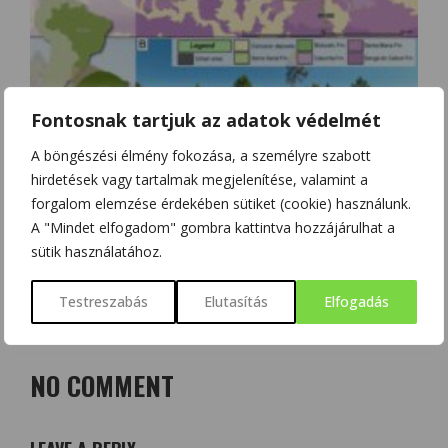
Fontosnak tartjuk az adatok védelmét
A böngészési élmény fokozása, a személyre szabott
hirdetések vagy tartalmak megjelenítése, valamint a
forgalom elemzése érdekében sütiket (cookie) használunk.
A PTEROSZAURUSZOK EVOLÚCIÓJA – 225 MILLIÓ ÉVES HÜLLŐT
A "Mindet elfogadom" gombra kattintva hozzájárulhat a
FEDEZTEK FEL BRAZÍLIÁBAN
sütik használatához.
Testreszabás
Elutasítás
Elfogadás
NO COMMENT