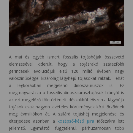
A mai és egyéb ismert fosszilis tojáshéjak összevető
elemzésével kiderült, hogy a tojásrakó szárazföldi
gerincesek evolúciójuk első 120 millió évében nagy
valószínűséggel kizárólag lágyhéjú tojásokat raktak. Tehát
a legkorábban megjelenő dinoszauruszok is. Ez
megmagyarázza a fosszilis dinoszaurusztojások hiányát is
az ezt megelőző földtörténeti időszakból. Hiszen a lágyhéjú
tojások csak nagyon kivételes körülmények közt őrződnek
meg évmilliókon át. A szilárd tojáshéj megjelenése és
elterjedése azonban a
középső-késő jura
időszakra lett
jellemző. Egymástól függetlenül, párhuzamosan több