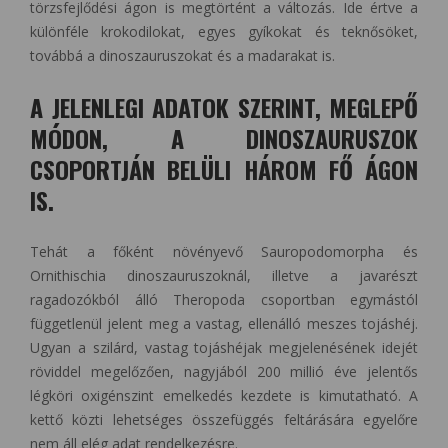
törzsfejlődési ágon is megtörtént a változás. Ide értve a
különféle krokodilokat, egyes gyíkokat és teknősöket,
továbbá a dinoszauruszokat és a madarakat is.
A JELENLEGI ADATOK SZERINT, MEGLEPŐ
MÓDON, A DINOSZAURUSZOK
CSOPORTJÁN BELÜLI HÁROM FŐ ÁGON
IS.
Tehát a főként növényevő Sauropodomorpha és
Ornithischia dinoszauruszoknál, illetve a javarészt
ragadozókból álló Theropoda csoportban egymástól
függetlenül jelent meg a vastag, ellenálló meszes tojáshéj.
Ugyan a szilárd, vastag tojáshéjak megjelenésének idejét
röviddel megelőzően, nagyjából 200 millió éve jelentős
légköri oxigénszint emelkedés kezdete is kimutatható. A
kettő közti lehetséges összefüggés feltárására egyelőre
nem áll elég adat rendelkezésre.