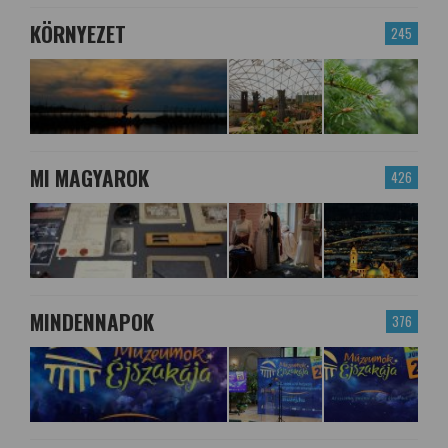
KÖRNYEZET
245
MI MAGYAROK
426
MINDENNAPOK
376