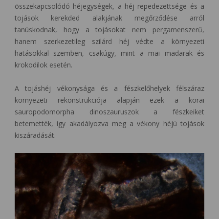
összekapcsolódó héjegységek, a héj repedezettsége és a
tojások kerekded alakjának megőrződése arról
tanúskodnak, hogy a tojásokat nem pergamenszerű,
hanem szerkezetileg szilárd héj védte a környezeti
hatásokkal szemben, csakúgy, mint a mai madarak és
krokodilok esetén.
A tojáshéj vékonysága és a fészkelőhelyek félszáraz
környezeti rekonstrukciója alapján ezek a korai
sauropodomorpha dinoszauruszok a fészkeiket
betemették, így akadályozva meg a vékony héjú tojások
kiszáradását.