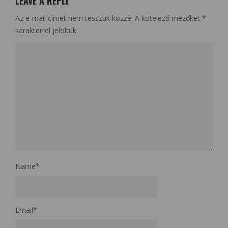
LEAVE A REPLY
Az e-mail címet nem tesszük közzé.
A kötelező mezőket
*
karakterrel jelöltük
Name
*
Email
*