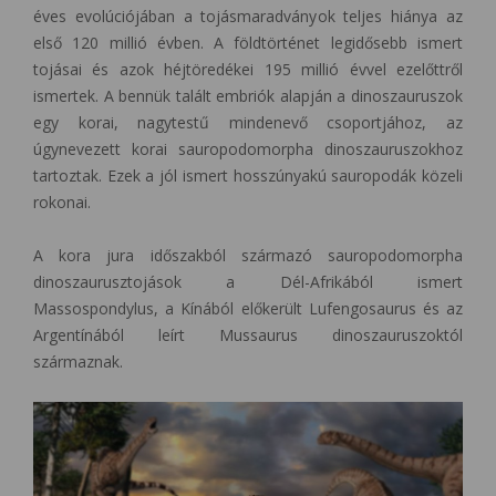
éves evolúciójában a tojásmaradványok teljes hiánya az
első 120 millió évben. A földtörténet legidősebb ismert
tojásai és azok héjtöredékei 195 millió évvel ezelőttről
ismertek. A bennük talált embriók alapján a dinoszauruszok
egy korai, nagytestű mindenevő csoportjához, az
úgynevezett korai sauropodomorpha dinoszauruszokhoz
tartoztak. Ezek a jól ismert hosszúnyakú sauropodák közeli
rokonai.
A kora jura időszakból származó sauropodomorpha
dinoszaurusztojások a Dél-Afrikából ismert
Massospondylus, a Kínából előkerült Lufengosaurus és az
Argentínából leírt Mussaurus dinoszauruszoktól
származnak.