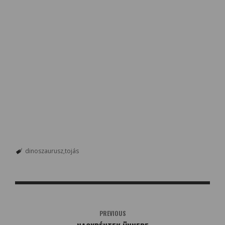
dinoszaurusz
tojás
PREVIOUS