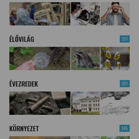
ÉLŐVILÁG
297
ÉVEZREDEK
207
KÖRNYEZET
245