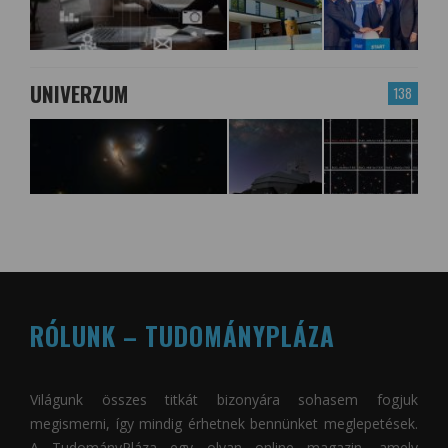
UNIVERZUM
138
RÓLUNK – TUDOMÁNYPLÁZA
Világunk összes titkát bizonyára sohasem fogjuk
megismerni, így mindig érhetnek bennünket meglepetések.
A
TudományPláza
egy olyan online magazin, amely