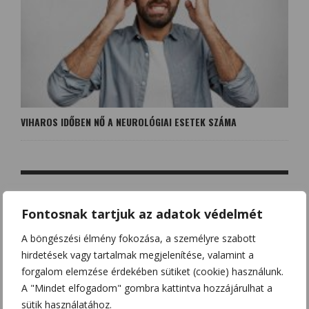
VIHAROS IDŐBEN NŐ A NEUROLÓGIAI ESETEK SZÁMA
Fontosnak tartjuk az adatok védelmét
NO COMMENT
A böngészési élmény fokozása, a személyre szabott
hirdetések vagy tartalmak megjelenítése, valamint a
LEAVE A REPLY
forgalom elemzése érdekében sütiket (cookie) használunk.
Az e-mail címet nem tesszük közzé.
A kötelező mezőket
*
A "Mindet elfogadom" gombra kattintva hozzájárulhat a
karakterrel jelöltük
sütik használatához.