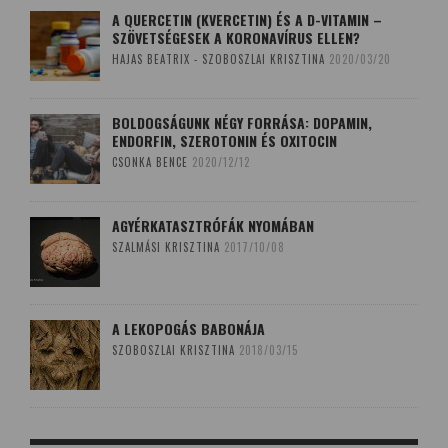
A QUERCETIN (KVERCETIN) ÉS A D-VITAMIN –
SZÖVETSÉGESEK A KORONAVÍRUS ELLEN?
HAJAS BEATRIX - SZOBOSZLAI KRISZTINA
2020/03/20
BOLDOGSÁGUNK NÉGY FORRÁSA: DOPAMIN,
ENDORFIN, SZEROTONIN ÉS OXITOCIN
CSONKA BENCE
2020/12/12
AGYÉRKATASZTRÓFÁK NYOMÁBAN
SZALMÁSI KRISZTINA
2017/10/08
A LEKOPOGÁS BABONÁJA
SZOBOSZLAI KRISZTINA
2018/03/15