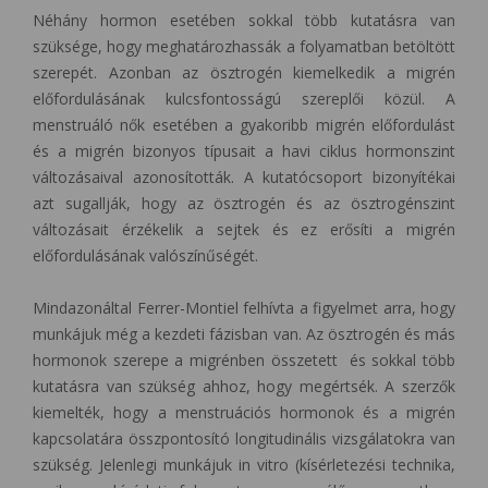
Néhány hormon esetében sokkal több kutatásra van
szüksége, hogy meghatározhassák a folyamatban betöltött
szerepét. Azonban az ösztrogén kiemelkedik a migrén
előfordulásának kulcsfontosságú szereplői közül. A
menstruáló nők esetében a gyakoribb migrén előfordulást
és a migrén bizonyos típusait a havi ciklus hormonszint
változásaival azonosították. A kutatócsoport bizonyítékai
azt sugallják, hogy az ösztrogén és az ösztrogénszint
változásait érzékelik a sejtek és ez erősíti a migrén
előfordulásának valószínűségét.
Mindazonáltal Ferrer-Montiel felhívta a figyelmet arra, hogy
munkájuk még a kezdeti fázisban van. Az ösztrogén és más
hormonok szerepe a migrénben összetett és sokkal több
kutatásra van szükség ahhoz, hogy megértsék. A szerzők
kiemelték, hogy a menstruációs hormonok és a migrén
kapcsolatára összpontosító longitudinális vizsgálatokra van
szükség. Jelenlegi munkájuk in vitro (kísérletezési technika,