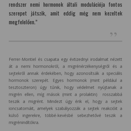
rendszer nemi hormonok általi modulációja fontos
szerepet játszik, amit eddig még nem kezeltek
megfelelően.”
Ferrer-Montiel és csapata egy évtizednyi irodalmat nézett
át a nemi hormonokról, a migrénérzékenységről és a
sejtekről annak érdekében, hogy azonosítsák a speciális
hormonok szerepét. Egyes hormonok (mint például a
tesztoszteron) úgy tűnik, hogy védelmet nyújtanak a
migrén ellen, míg mások (mint a prolaktin) rosszabbá
teszik a migrént. Mindezt úgy érik el, hogy a sejtek
ioncsatornáit, amelyek szabályozzák a sejtek reakcióit a
külső ingerekre, többé-kevésbé sebezhetővé teszik a
migrénindítókra.