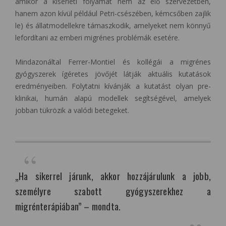
amikor a kísérleti folyamat nem az élő szervezetben,
hanem azon kívül például Petri-csészében, kémcsőben zajlik
le) és állatmodellekre támaszkodik, amelyeket nem könnyű
lefordítani az emberi migrénes problémák esetére.
Mindazonáltal Ferrer-Montiel és kollégái a migrénes
gyógyszerek ígéretes jövőjét látják aktuális kutatások
eredményeiben. Folytatni kívánják a kutatást olyan pre-
klinikai, humán alapú modellek segítségével, amelyek
jobban tükrözik a valódi betegeket.
„Ha sikerrel járunk, akkor hozzájárulunk a jobb,
személyre szabott gyógyszerekhez a
migrénterápiában” – mondta.