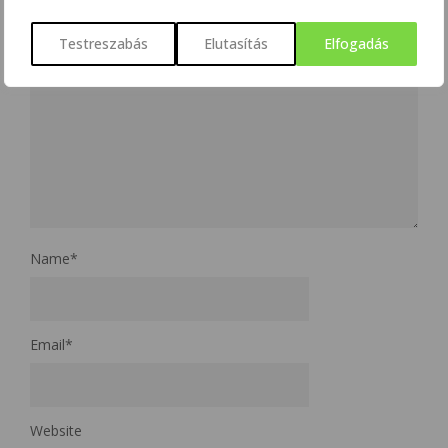
Testreszabás
Elutasítás
Elfogadás
Name
*
Email
*
Website