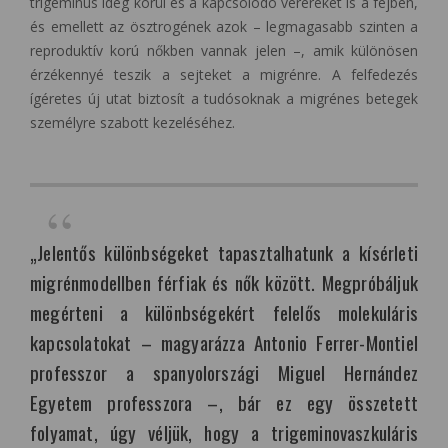
trigeminus ideg körül és a kapcsolódó vérereket is a fejben,
és emellett az ösztrogének azok – legmagasabb szinten a
reproduktív korú nőkben vannak jelen –, amik különösen
érzékennyé teszik a sejteket a migrénre. A felfedezés
ígéretes új utat biztosít a tudósoknak a migrénes betegek
személyre szabott kezeléséhez.
„Jelentős különbségeket tapasztalhatunk a kísérleti
migrénmodellben férfiak és nők között. Megpróbáljuk
megérteni a különbségekért felelős molekuláris
kapcsolatokat – magyarázza Antonio Ferrer-Montiel
professzor a spanyolországi Miguel Hernández
Egyetem professzora –, bár ez egy összetett
folyamat, úgy véljük, hogy a trigeminovaszkuláris