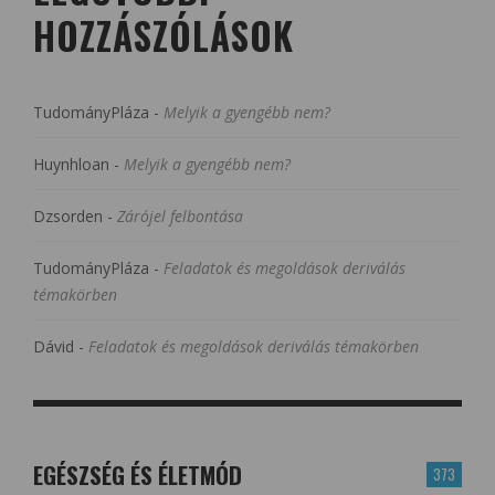
HOZZÁSZÓLÁSOK
TudományPláza
-
Melyik a gyengébb nem?
Huynhloan
-
Melyik a gyengébb nem?
Dzsorden
-
Zárójel felbontása
TudományPláza
-
Feladatok és megoldások deriválás
témakörben
Dávid
-
Feladatok és megoldások deriválás témakörben
EGÉSZSÉG ÉS ÉLETMÓD
373