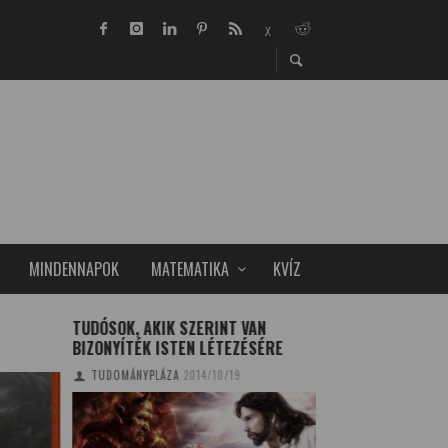
MINDENNAPOK
MATEMATIKA
KVÍZ
TUDÓSOK, AKIK SZERINT VAN
AZ AGYSEJTEK MŰ
BIZONYÍTÉK ISTEN LÉTEZÉSÉRE
ALAPOSABB VIZSG
TUDOMÁNYPLÁZA
2014/10/19
TUDOMÁNYPLÁZA
20