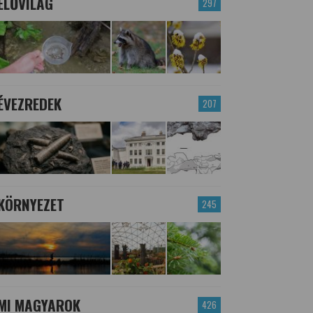
ÉLŐVILÁG
297
ÉVEZREDEK
207
KÖRNYEZET
245
MI MAGYAROK
426