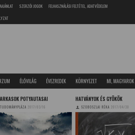
AAJÁNLAT
SZERZŐI JOGOK
FELHASZNÁLÁSI FELTÉTEL, ADATVÉDELEM
LYZAT
ERZUM
ÉLŐVILÁG
ÉVEZREDEK
KÖRNYEZET
MI, MAGYAROK
RKASOK POTYAUTASAI
HATVÁNYOK ÉS GYÖKÖK
OMÁNYPLÁZA
2017/03/16
SZOBOSZLAI RÉKA
2017/04/30