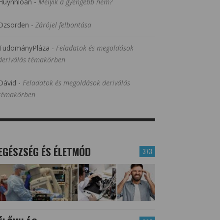
Huynhloan
-
Melyik a gyengébb nem?
Dzsorden
-
Zárójel felbontása
TudományPláza
-
Feladatok és megoldások
deriválás témakörben
Dávid
-
Feladatok és megoldások deriválás
témakörben
EGÉSZSÉG ÉS ÉLETMÓD
373