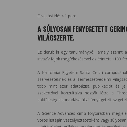
Olvasási idő:
< 1
perc
A SÚLYOSAN FENYEGETETT GERIN
VILÁGSZERTE.
Ez derült ki egy tanulmányból, amely szerint 
invazív fajok megfékezésével az érintett 1189 fen
A Kaliforniai Egyetem Santa Cruz-i campusának 
szervezeteknek és a Természetvédelmi Világszö
több mint ezer adatbázist, publikációt és je
szakértővel konzultálva hozták létre a Threa
sokféleség elsorvadása által fenyegetett szigete
A Science Advances című folyóiratban megjele
vörös listáján veszélyeztetettként vagy súlyosan
– kétéltűeket, hüllőket, madarakat és emlősöket 