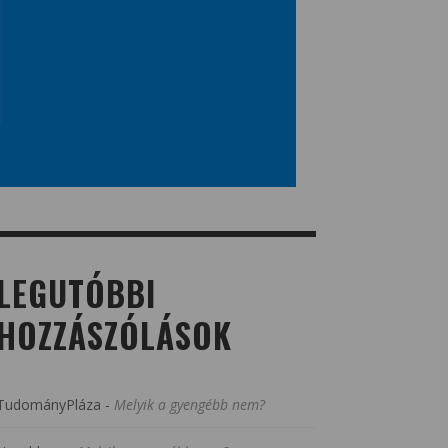
LEGUTÓBBI
HOZZÁSZÓLÁSOK
TudományPláza
-
Melyik a gyengébb nem?