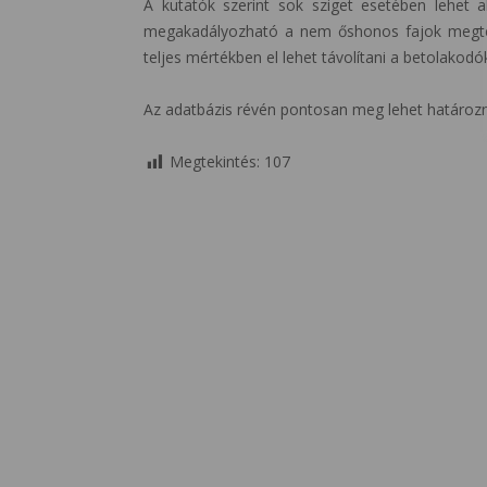
A kutatók szerint sok sziget esetében lehet a
megakadályozható a nem őshonos fajok megtelep
teljes mértékben el lehet távolítani a betolakod
Az adatbázis révén pontosan meg lehet határozn
Megtekintés:
107