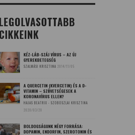
LEGOLVASOTTABB
CIKKEINK
KÉZ-LÁB-SZÁJ VÍRUS – AZ ÚJ
GYEREKBETEGSÉG
SZALMÁSI KRISZTINA
2014/11/05
A QUERCETIN (KVERCETIN) ÉS A D-
VITAMIN – SZÖVETSÉGESEK A
KORONAVÍRUS ELLEN?
HAJAS BEATRIX - SZOBOSZLAI KRISZTINA
2020/03/20
BOLDOGSÁGUNK NÉGY FORRÁSA:
DOPAMIN, ENDORFIN, SZEROTONIN ÉS