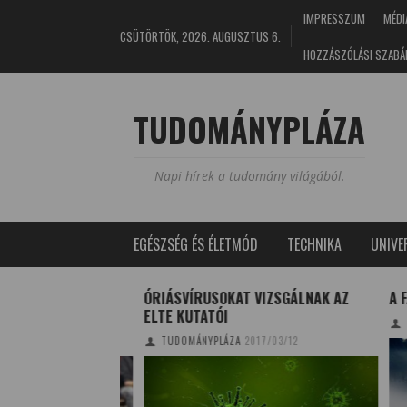
IMPRESSZUM
MÉDI
CSÜTÖRTÖK, 2026. AUGUSZTUS 6.
HOZZÁSZÓLÁSI SZABÁ
TUDOMÁNYPLÁZA
Napi hírek a tudomány világából.
EGÉSZSÉG ÉS ÉLETMÓD
TECHNIKA
UNIV
K
ÓRIÁSVÍRUSOKAT VIZSGÁLNAK AZ
A FA
KOROSZTÁLYA?
ELTE KUTATÓI
TUD
2/05/22
TUDOMÁNYPLÁZA
2017/03/12