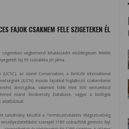
CES FAJOK CSAKNEM FELE SZIGETEKEN ÉL
a szigeteken végbemenő kihalásokért elsődlegesen felelős
yegetett faj 95 százaléka jól járna.
(UCSC), az Island Conservation, a BirdLife International
vetségnek (IUCN) invazív fajokkal foglalkozó szakemberei
lentést átvizsgálva, valamint több mint 500 nemzetközi
tened Island Biodiversity Database, vagyis a biológiai
k adatbázisát.
nt tanulmány készítői a Természetvédelmi Világszövetség
 veszélyeztetettként szereplő 1189 szárazföldi gerinces fajt
– azonosítottak és térképeztek fel 1288 szigeten. A világon