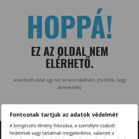
HOPPÁ!
EZ AZ OLDAL NEM
ELÉRHETŐ.
A keresett oldal úgy néz ki nem található. (törölték, vagy
átnevezték)
Fontosnak tartjuk az adatok védelmét
A böngészési élmény fokozása, a személyre szabott
hirdetések vagy tartalmak megjelenítése, valamint a