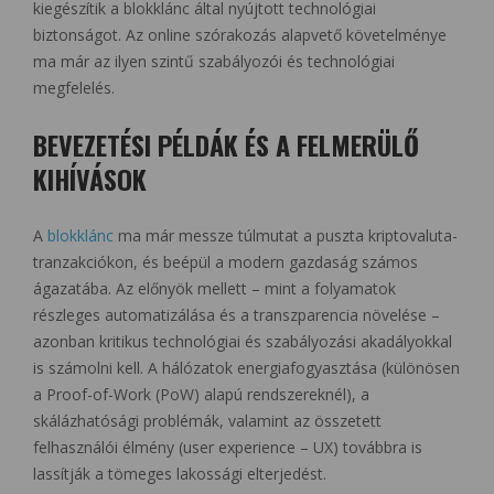
kiegészítik a blokklánc által nyújtott technológiai
biztonságot. Az online szórakozás alapvető követelménye
ma már az ilyen szintű szabályozói és technológiai
megfelelés.
BEVEZETÉSI PÉLDÁK ÉS A FELMERÜLŐ
KIHÍVÁSOK
A
blokklánc
ma már messze túlmutat a puszta kriptovaluta-
tranzakciókon, és beépül a modern gazdaság számos
ágazatába. Az előnyök mellett – mint a folyamatok
részleges automatizálása és a transzparencia növelése –
azonban kritikus technológiai és szabályozási akadályokkal
is számolni kell. A hálózatok energiafogyasztása (különösen
a Proof-of-Work (PoW) alapú rendszereknél), a
skálázhatósági problémák, valamint az összetett
felhasználói élmény (user experience – UX) továbbra is
lassítják a tömeges lakossági elterjedést.