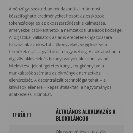
A pénzügyi szektorban mindazonáltal már most
kézzelfogható eredményeket hozott az eszközök
tokenizációja és az okosszerződések alkalmazása,
amelyekkel csökkenthetők a nemzetközi utalások költségei.
A logisztikai vállalatok az áruk eredetének igazolására
használják az elosztott főkönyveket, végigkísérve a
termékek útját a gyártótól a fogyasztóig. Az oktatásban a
digitális oklevelek és bizonyítványok blokklánc-alapú
hitelesítése jelent ígéretes irányt, megkönnyítve a
munkáltatók számára az okmányok nemzetközi
ellenőrzését. A decentralizált technológia tehát – a
kihívások ellenére – képes átalakítani a hagyományos
adatkezelési rutinokat.
ÁLTALÁNOS ALKALMAZÁS A
TERÜLET
BLOKKLÁNCON
Okosszerződések, digitális