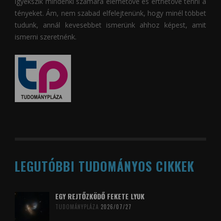
igyekszik mindenki számára elérhetővé és érthetővé tenni a
tényeket. Ám, nem szabad elfelejtenünk, hogy minél többet
tudunk, annál kevesebbet ismerünk ahhoz képest, amit
ismerni szeretnénk.
LEGUTÓBBI TUDOMÁNYOS CIKKEK
EGY REJTŐZKÖDŐ FEKETE LYUK
TUDOMÁNYPLÁZA
2026/07/27