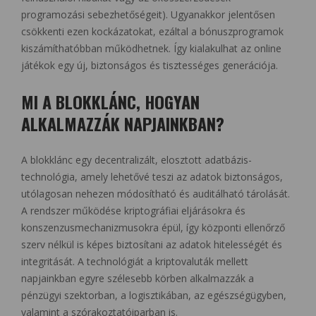
programozási sebezhetőségeit). Ugyanakkor jelentősen
csökkenti ezen kockázatokat, ezáltal a bónuszprogramok
kiszámíthatóbban működhetnek. Így kialakulhat az online
játékok egy új, biztonságos és tisztességes generációja.
MI A BLOKKLÁNC, HOGYAN
ALKALMAZZÁK NAPJAINKBAN?
A blokklánc egy decentralizált, elosztott adatbázis-
technológia, amely lehetővé teszi az adatok biztonságos,
utólagosan nehezen módosítható és auditálható tárolását.
A rendszer működése kriptográfiai eljárásokra és
konszenzusmechanizmusokra épül, így központi ellenőrző
szerv nélkül is képes biztosítani az adatok hitelességét és
integritását. A technológiát a kriptovaluták mellett
napjainkban egyre szélesebb körben alkalmazzák a
pénzügyi szektorban, a logisztikában, az egészségügyben,
valamint a szórakoztatóiparban is.