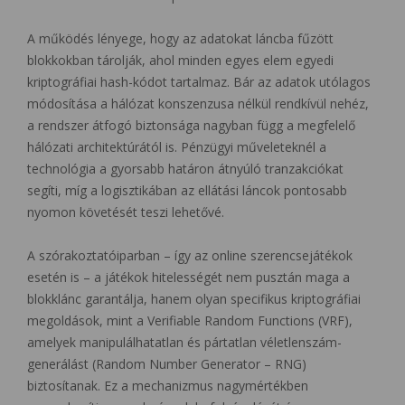
A működés lényege, hogy az adatokat láncba fűzött
blokkokban tárolják, ahol minden egyes elem egyedi
kriptográfiai hash-kódot tartalmaz. Bár az adatok utólagos
módosítása a hálózat konszenzusa nélkül rendkívül nehéz,
a rendszer átfogó biztonsága nagyban függ a megfelelő
hálózati architektúrától is. Pénzügyi műveleteknél a
technológia a gyorsabb határon átnyúló tranzakciókat
segíti, míg a logisztikában az ellátási láncok pontosabb
nyomon követését teszi lehetővé.
A szórakoztatóiparban – így az online szerencsejátékok
esetén is – a játékok hitelességét nem pusztán maga a
blokklánc garantálja, hanem olyan specifikus kriptográfiai
megoldások, mint a Verifiable Random Functions (VRF),
amelyek manipulálhatatlan és pártatlan véletlenszám-
generálást (Random Number Generator – RNG)
biztosítanak. Ez a mechanizmus nagymértékben