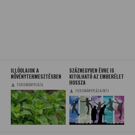
SZÁZNEGYVEN ÉVRE IS
NAPKOLLEKTOROK A
MI
EN
KITOLHATÓ AZ EMBERÉLET
HOLDON?
TE
HOSSZA
GY
VÉGH GYULA
TUDOMÁNYPLÁZA/MTI