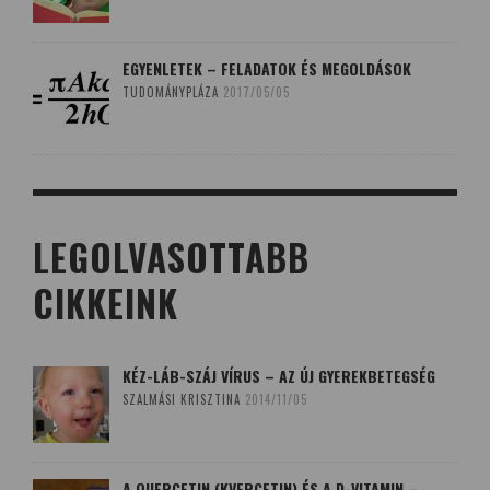
EGYENLETEK – FELADATOK ÉS MEGOLDÁSOK
TUDOMÁNYPLÁZA
2017/05/05
LEGOLVASOTTABB
CIKKEINK
KÉZ-LÁB-SZÁJ VÍRUS – AZ ÚJ GYEREKBETEGSÉG
SZALMÁSI KRISZTINA
2014/11/05
A QUERCETIN (KVERCETIN) ÉS A D-VITAMIN –