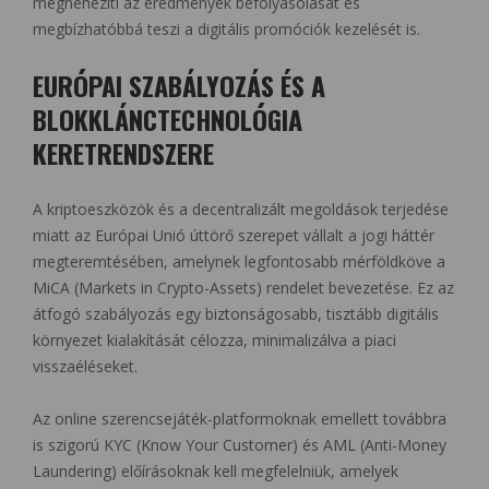
megnehezíti az eredmények befolyásolását és
megbízhatóbbá teszi a digitális promóciók kezelését is.
EURÓPAI SZABÁLYOZÁS ÉS A
BLOKKLÁNCTECHNOLÓGIA
KERETRENDSZERE
A kriptoeszközök és a decentralizált megoldások terjedése
miatt az Európai Unió úttörő szerepet vállalt a jogi háttér
megteremtésében, amelynek legfontosabb mérföldköve a
MiCA (Markets in Crypto-Assets) rendelet bevezetése. Ez az
átfogó szabályozás egy biztonságosabb, tisztább digitális
környezet kialakítását célozza, minimalizálva a piaci
visszaéléseket.
Az online szerencsejáték-platformoknak emellett továbbra
is szigorú KYC (Know Your Customer) és AML (Anti-Money
Laundering) előírásoknak kell megfelelniük, amelyek