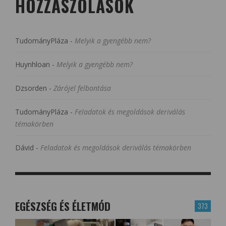
HOZZÁSZÓLÁSOK
TudományPláza
-
Melyik a gyengébb nem?
Huynhloan
-
Melyik a gyengébb nem?
Dzsorden
-
Zárójel felbontása
TudományPláza
-
Feladatok és megoldások deriválás
témakörben
Dávid
-
Feladatok és megoldások deriválás témakörben
EGÉSZSÉG ÉS ÉLETMÓD
373