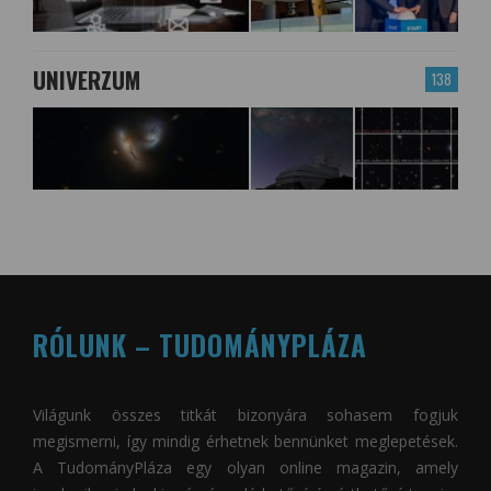
UNIVERZUM
138
RÓLUNK – TUDOMÁNYPLÁZA
Világunk összes titkát bizonyára sohasem fogjuk
megismerni, így mindig érhetnek bennünket meglepetések.
A
TudományPláza
egy olyan online magazin, amely