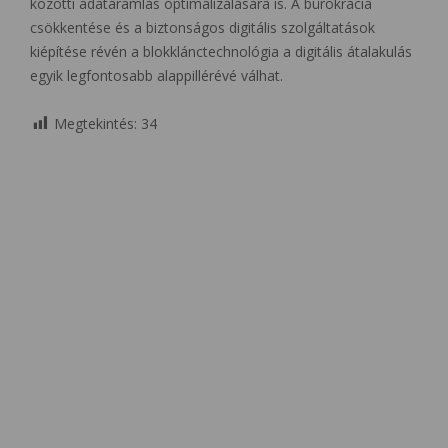
közötti adatáramlás optimalizálására is. A bürokrácia
csökkentése és a biztonságos digitális szolgáltatások
kiépítése révén a blokklánctechnológia a digitális átalakulás
egyik legfontosabb alappillérévé válhat.
Megtekintés:
34