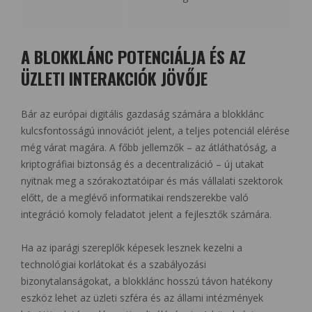
A BLOKKLÁNC POTENCIÁLJA ÉS AZ
ÜZLETI INTERAKCIÓK JÖVŐJE
Bár az európai digitális gazdaság számára a blokklánc
kulcsfontosságú innovációt jelent, a teljes potenciál elérése
még várat magára. A főbb jellemzők – az átláthatóság, a
kriptográfiai biztonság és a decentralizáció – új utakat
nyitnak meg a szórakoztatóipar és más vállalati szektorok
előtt, de a meglévő informatikai rendszerekbe való
integráció komoly feladatot jelent a fejlesztők számára.
Ha az iparági szereplők képesek lesznek kezelni a
technológiai korlátokat és a szabályozási
bizonytalanságokat, a blokklánc hosszú távon hatékony
eszköz lehet az üzleti szféra és az állami intézmények