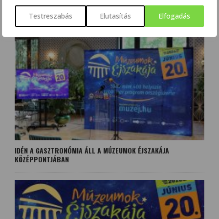
ÍZEK, IZGALMAK, REJTETT KINCSEK ÉS LÁTNIVALÓK –
MÚZEUMOK ÉJSZAKÁJA 2026
Testreszabás
Elutasítás
Elfogadás
IDÉN A GASZTRONÓMIA ÁLL A MÚZEUMOK ÉJSZAKÁJA
KÖZÉPPONTJÁBAN