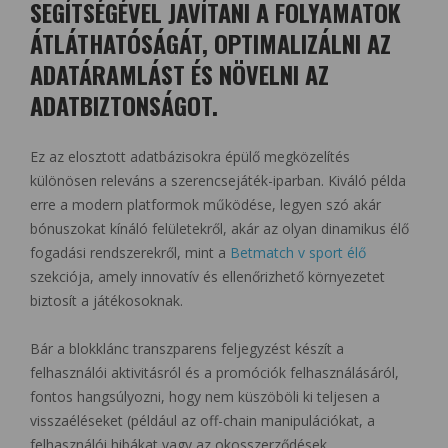
SEGÍTSÉGÉVEL JAVÍTANI A FOLYAMATOK
ÁTLÁTHATÓSÁGÁT, OPTIMALIZÁLNI AZ
ADATÁRAMLÁST ÉS NÖVELNI AZ
ADATBIZTONSÁGOT.
Ez az elosztott adatbázisokra épülő megközelítés
különösen releváns a szerencsejáték-iparban. Kiváló példa
erre a modern platformok működése, legyen szó akár
bónuszokat kínáló felületekről, akár az olyan dinamikus élő
fogadási rendszerekről, mint a
Betmatch v sport élő
szekciója, amely innovatív és ellenőrizhető környezetet
biztosít a játékosoknak.
Bár a blokklánc transzparens feljegyzést készít a
felhasználói aktivitásról és a promóciók felhasználásáról,
fontos hangsúlyozni, hogy nem küszöböli ki teljesen a
visszaéléseket (például az off-chain manipulációkat, a
felhasználói hibákat vagy az okosszerződések