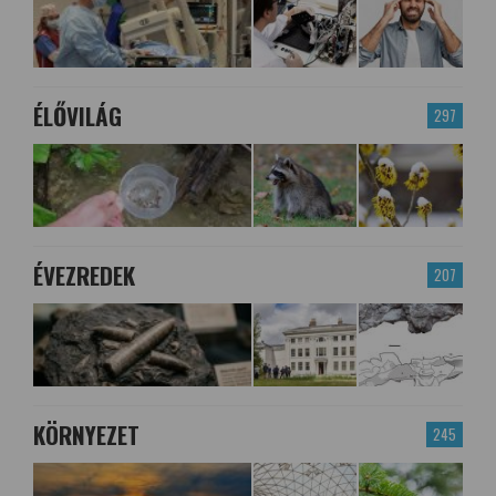
ÉLŐVILÁG
297
ÉVEZREDEK
207
KÖRNYEZET
245