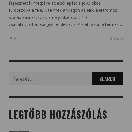
fejlesztett ki megtéve az első lépést a jövő okos
fürdőszobája felé. A termék a világon az első elektromos
szájápolási eszközt, amely Bluetooth 4.0
csatlakoztathatósággal rendelkezik. A kiállításon a termék …
0
Share
Search
for:
LEGTÖBB HOZZÁSZÓLÁS