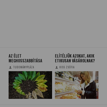
AZ ÉLET
ELÍTÉLJÜK AZOKAT, AKIK
AZ
MEGHOSSZABBÍTÁSA
ETIKUSAN VÁSÁROLNAK?
EM
TE
TUDOMÁNYPLÁZA
KISS ZSÓFIA