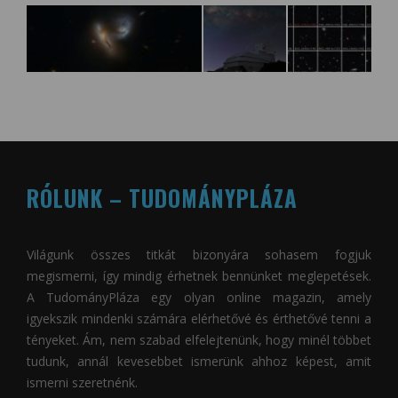
RÓLUNK – TUDOMÁNYPLÁZA
Világunk összes titkát bizonyára sohasem fogjuk
megismerni, így mindig érhetnek bennünket meglepetések.
A
TudományPláza
egy olyan online magazin, amely
igyekszik mindenki számára elérhetővé és érthetővé tenni a
tényeket. Ám, nem szabad elfelejtenünk, hogy minél többet
tudunk, annál kevesebbet ismerünk ahhoz képest, amit
ismerni szeretnénk.