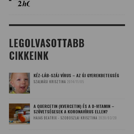
LEGOLVASOTTABB
CIKKEINK
KÉZ-LÁB-SZÁJ VÍRUS – AZ ÚJ GYEREKBETEGSÉG
SZALMÁSI KRISZTINA
2014/11/05
A QUERCETIN (KVERCETIN) ÉS A D-VITAMIN –
SZÖVETSÉGESEK A KORONAVÍRUS ELLEN?
HAJAS BEATRIX - SZOBOSZLAI KRISZTINA
2020/03/20