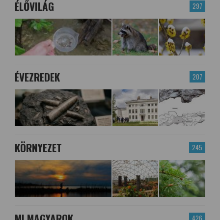
ÉLŐVILÁG
297
ÉVEZREDEK
207
KÖRNYEZET
245
MI MAGYAROK
426