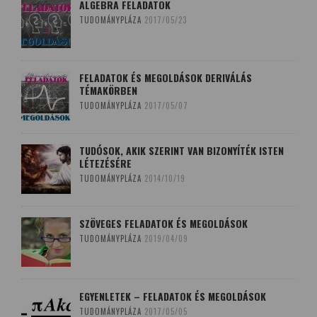
ALGEBRA FELADATOK
TUDOMÁNYPLÁZA
2017/05/23
FELADATOK ÉS MEGOLDÁSOK DERIVÁLÁS
TÉMAKÖRBEN
TUDOMÁNYPLÁZA
2017/05/07
TUDÓSOK, AKIK SZERINT VAN BIZONYÍTÉK ISTEN
LÉTEZÉSÉRE
TUDOMÁNYPLÁZA
2014/10/19
SZÖVEGES FELADATOK ÉS MEGOLDÁSOK
TUDOMÁNYPLÁZA
2019/04/09
EGYENLETEK – FELADATOK ÉS MEGOLDÁSOK
TUDOMÁNYPLÁZA
2017/05/05