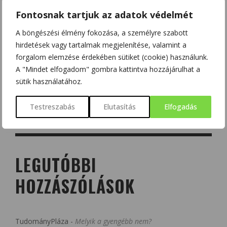
Fontosnak tartjuk az adatok védelmét
A böngészési élmény fokozása, a személyre szabott
hirdetések vagy tartalmak megjelenítése, valamint a
forgalom elemzése érdekében sütiket (cookie) használunk.
A "Mindet elfogadom" gombra kattintva hozzájárulhat a
sütik használatához.
Testreszabás
Elutasítás
Elfogadás
LEGUTÓBBI
HOZZÁSZÓLÁSOK
TudományPláza
-
Melyik a gyengébb nem?