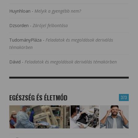
Huynhloan
-
Melyik a gyengébb nem?
Dzsorden
-
Zárójel felbontása
TudományPláza
-
Feladatok és megoldások deriválás
témakörben
Dávid
-
Feladatok és megoldások deriválás témakörben
EGÉSZSÉG ÉS ÉLETMÓD
373