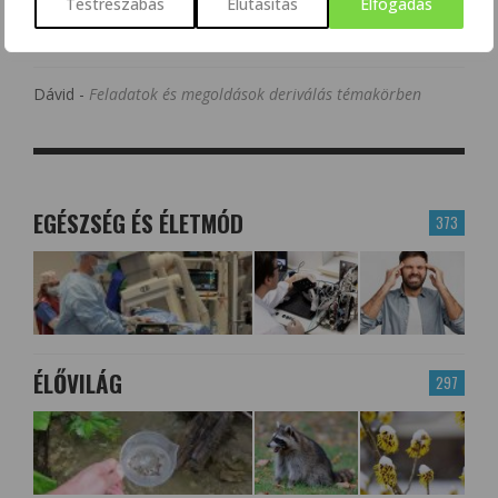
Testreszabás
Elutasítás
Elfogadás
TudományPláza
-
Feladatok és megoldások deriválás
témakörben
Dávid
-
Feladatok és megoldások deriválás témakörben
EGÉSZSÉG ÉS ÉLETMÓD
373
ÉLŐVILÁG
297