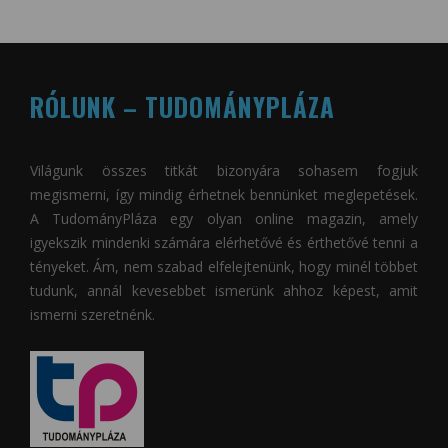
RÓLUNK – TUDOMÁNYPLÁZA
Világunk összes titkát bizonyára sohasem fogjuk
megismerni, így mindig érhetnek bennünket meglepetések.
A
TudományPláza
egy olyan online magazin, amely
igyekszik mindenki számára elérhetővé és érthetővé tenni a
tényeket. Ám, nem szabad elfelejtenünk, hogy minél többet
tudunk, annál kevesebbet ismerünk ahhoz képest, amit
ismerni szeretnénk.