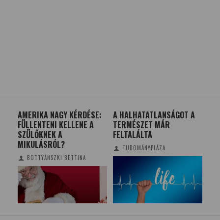
ZSGA
AMERIKA NAGY KÉRDÉSE:
A HALHATATLANSÁGOT A
EGY
FÜLLENTENI KELLENE A
TERMÉSZET MÁR
EU
SZÜLŐKNEK A
FELTALÁLTA
MIKULÁSRÓL?
TUDOMÁNYPLÁZA
BOTTYÁNSZKI BETTINA