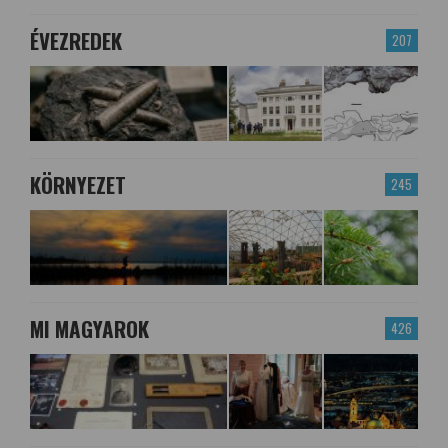
ÉVEZREDEK
207
KÖRNYEZET
245
MI MAGYAROK
426