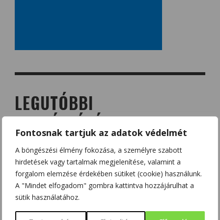
LEGUTÓBBI
HOZZÁSZÓLÁSOK
Fontosnak tartjuk az adatok védelmét
A böngészési élmény fokozása, a személyre szabott
TudományPláza
-
Melyik a gyengébb nem?
hirdetések vagy tartalmak megjelenítése, valamint a
forgalom elemzése érdekében sütiket (cookie) használunk.
Huynhloan
-
Melyik a gyengébb nem?
A "Mindet elfogadom" gombra kattintva hozzájárulhat a
sütik használatához.
Dzsorden
-
Zárójel felbontása