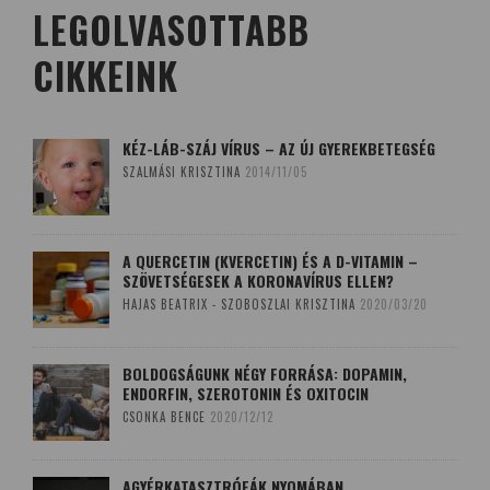
LEGOLVASOTTABB
CIKKEINK
KÉZ-LÁB-SZÁJ VÍRUS – AZ ÚJ GYEREKBETEGSÉG
SZALMÁSI KRISZTINA
2014/11/05
A QUERCETIN (KVERCETIN) ÉS A D-VITAMIN –
SZÖVETSÉGESEK A KORONAVÍRUS ELLEN?
HAJAS BEATRIX - SZOBOSZLAI KRISZTINA
2020/03/20
BOLDOGSÁGUNK NÉGY FORRÁSA: DOPAMIN,
ENDORFIN, SZEROTONIN ÉS OXITOCIN
CSONKA BENCE
2020/12/12
AGYÉRKATASZTRÓFÁK NYOMÁBAN