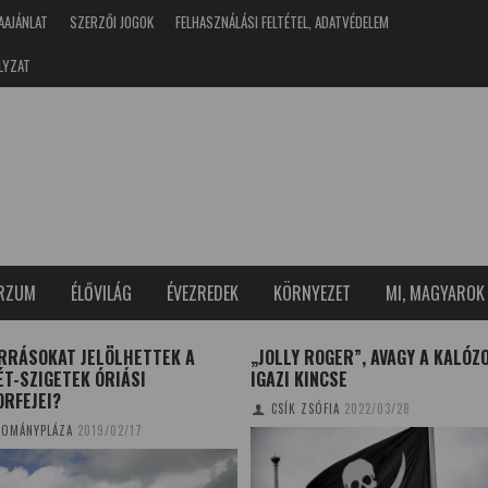
AAJÁNLAT
SZERZŐI JOGOK
FELHASZNÁLÁSI FELTÉTEL, ADATVÉDELEM
LYZAT
ERZUM
ÉLŐVILÁG
ÉVEZREDEK
KÖRNYEZET
MI, MAGYAROK
ORRÁSOKAT JELÖLHETTEK A
„JOLLY ROGER”, AVAGY A KALÓZ
T-SZIGETEK ÓRIÁSI
IGAZI KINCSE
RFEJEI?
CSÍK ZSÓFIA
2022/03/28
OMÁNYPLÁZA
2019/02/17