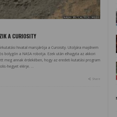
IK A CURIOSITY
rkutatási hivatal marsjárója a Curoisity. Utoljára majdnem
ös bolygón a NASA robotja. Ezek után elhagyta az akkori
 tett meg annak érdekében, hogy az eredeti kutatási program
olis-hegyet elérje. …
Share