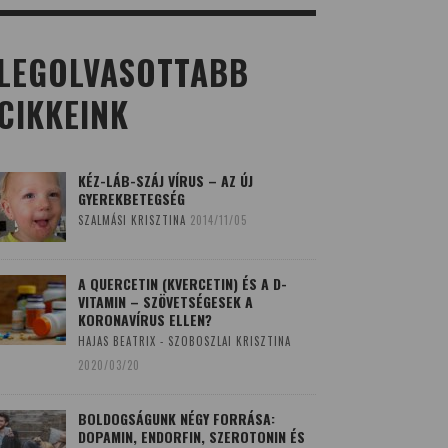
LEGOLVASOTTABB
CIKKEINK
KÉZ-LÁB-SZÁJ VÍRUS – AZ ÚJ
GYEREKBETEGSÉG
SZALMÁSI KRISZTINA
2014/11/05
A QUERCETIN (KVERCETIN) ÉS A D-
VITAMIN – SZÖVETSÉGESEK A
KORONAVÍRUS ELLEN?
HAJAS BEATRIX - SZOBOSZLAI KRISZTINA
2020/03/20
BOLDOGSÁGUNK NÉGY FORRÁSA:
DOPAMIN, ENDORFIN, SZEROTONIN ÉS