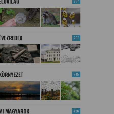
ÉLŐVILÁG
297
ÉVEZREDEK
207
KÖRNYEZET
245
MI MAGYAROK
426