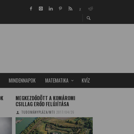
MINDENNAPOK
MATEMATIKA
KVÍZ
OK
MEGKEZDŐDÖTT A KOMÁROMI
NINCS TERMÉSZET
CSILLAG ERŐD FELÚJÍTÁSA
CSAK ÁRVASZÚNY
TUDOMÁNYPLÁZA/MTI
2017/04/26
TUDOMÁNYPLÁZA
20