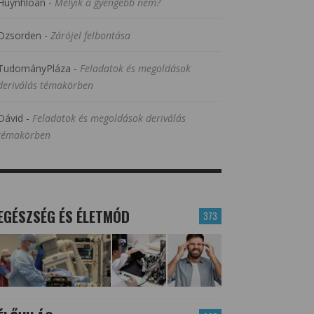
Huynhloan
-
Melyik a gyengébb nem?
Dzsorden
-
Zárójel felbontása
TudományPláza
-
Feladatok és megoldások
deriválás témakörben
Dávid
-
Feladatok és megoldások deriválás
témakörben
EGÉSZSÉG ÉS ÉLETMÓD
373