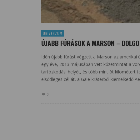
UNIVERZUM
ÚJABB FÚRÁSOK A MARSON – DOLGOZ
Idén újabb fúrást végzett a Marson az amerikai ű
egy éve, 2013 májusában vett kőzetmintát a vör
tartózkodási helyét, és több mint öt kilométert
elsődleges célját, a Gale-kráterből kiemelkedő Ae
0