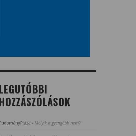
LEGUTÓBBI
HOZZÁSZÓLÁSOK
TudományPláza
-
Melyik a gyengébb nem?