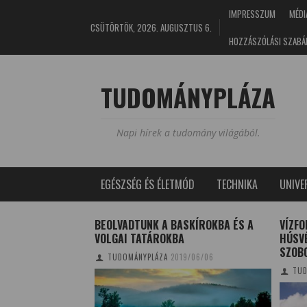
IMPRESSZUM
MÉDI
CSÜTÖRTÖK, 2026. AUGUSZTUS 6.
HOZZÁSZÓLÁSI SZABÁ
TUDOMÁNYPLÁZA
Napi hírek a tudomány világából.
EGÉSZSÉG ÉS ÉLETMÓD
TECHNIKA
UNIV
ANYÁK
BEOLVADTUNK A BASKÍROKBA ÉS A
VÍZF
VOLGAI TATÁROKBA
HÚSVÉ
NA
2023/04/29
SZOBO
TUDOMÁNYPLÁZA
2019/06/06
TUD