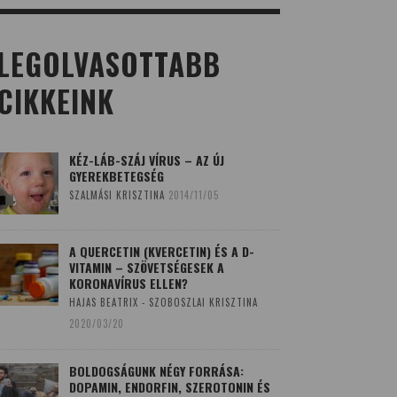
LEGOLVASOTTABB
CIKKEINK
KÉZ-LÁB-SZÁJ VÍRUS – AZ ÚJ
GYEREKBETEGSÉG
SZALMÁSI KRISZTINA
2014/11/05
A QUERCETIN (KVERCETIN) ÉS A D-
VITAMIN – SZÖVETSÉGESEK A
KORONAVÍRUS ELLEN?
HAJAS BEATRIX - SZOBOSZLAI KRISZTINA
2020/03/20
BOLDOGSÁGUNK NÉGY FORRÁSA:
DOPAMIN, ENDORFIN, SZEROTONIN ÉS