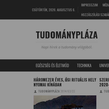
IMPRESSZUM
MÉDI
CSÜTÖRTÖK, 2026. AUGUSZTUS 6.
HOZZÁSZÓLÁSI SZABÁ
TUDOMÁNYPLÁZA
Napi hírek a tudomány világából.
EGÉSZSÉG ÉS ÉLETMÓD
TECHNIKA
UNIV
V HALA 2021-BEN
HÁROMEZER ÉVES, ŐSI RITUÁLIS HELY
SZERI
NYOMAI KÍNÁBAN
2020-
1/01/18
TUDOMÁNYPLÁZA
2014/02/23
TUD