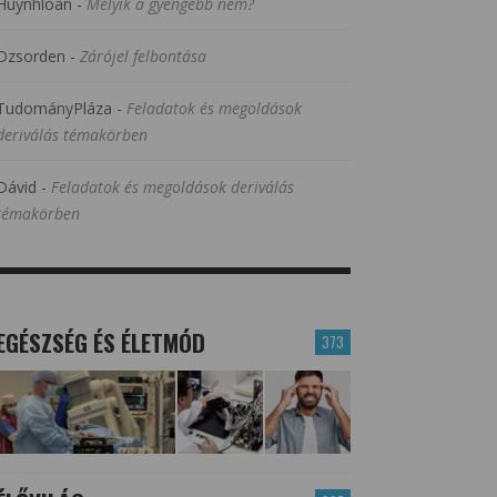
Huynhloan
-
Melyik a gyengébb nem?
Dzsorden
-
Zárójel felbontása
TudományPláza
-
Feladatok és megoldások
deriválás témakörben
Dávid
-
Feladatok és megoldások deriválás
témakörben
EGÉSZSÉG ÉS ÉLETMÓD
373