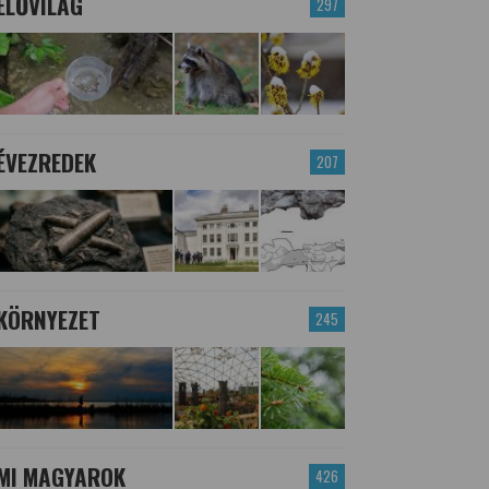
ÉLŐVILÁG
297
ÉVEZREDEK
207
KÖRNYEZET
245
MI MAGYAROK
426