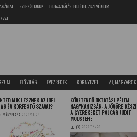
AAJÁNLAT
SZERZŐI JOGOK
FELHASZNÁLÁSI FELTÉTEL, ADATVÉDELEM
LYZAT
ERZUM
ÉLŐVILÁG
ÉVEZREDEK
KÖRNYEZET
MI, MAGYAROK
NTED MIK LESZNEK AZ IDEI
KÖVETENDŐ OKTATÁSI PÉLDA
AS ÉV KORFESTŐ SZAVAI?
NAGYKANIZSÁN: A JÖVŐRE KÉSZÍ
A GYEREKEKET POLGÁR JUDIT
OMÁNYPLÁZA
2020/11/29
MÓDSZERE
(X)
2022/09/20