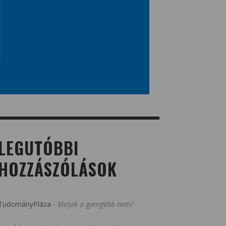
LEGUTÓBBI
HOZZÁSZÓLÁSOK
TudományPláza
-
Melyik a gyengébb nem?