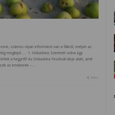
 esne, számos olyan információ van a fákról, melyet az
elég meglepő … 1. Onbashira: Szeretett volna egy
efelé a hegyről? Az Onbashira Fesztivál ideje alatt, amit
eszik az emeberek – …
Share