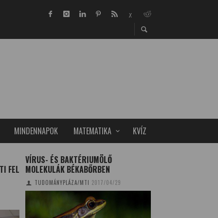
MINDENNAPOK
MATEMATIKA
KVÍZ
VÍRUS- ÉS BAKTÉRIUMÖLŐ
A FRANCIA MADAR
TI FEL
MOLEKULÁK BÉKABŐRBEN
JOBB LESZ?
TUDOMÁNYPLÁZA/MTI
2017/04/29
TUDOMÁNYPLÁZA
20