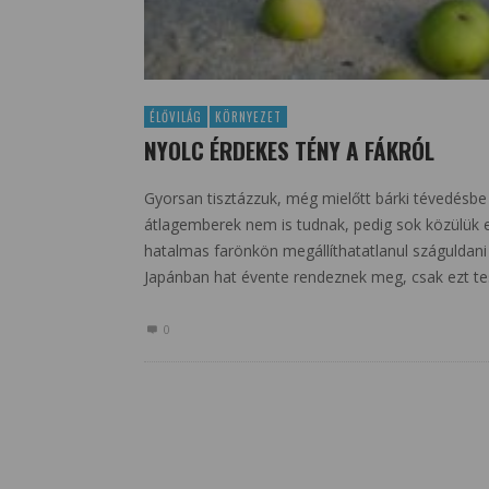
ÉLŐVILÁG
KÖRNYEZET
NYOLC ÉRDEKES TÉNY A FÁKRÓL
Gyorsan tisztázzuk, még mielőtt bárki tévedésbe
átlagemberek nem is tudnak, pedig sok közülük 
hatalmas farönkön megállíthatatlanul száguldani l
Japánban hat évente rendeznek meg, csak ezt t
0