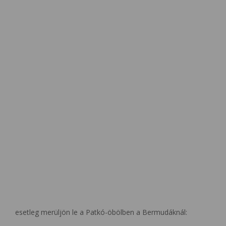
esetleg merüljön le a Patkó-öbölben a Bermudáknál: