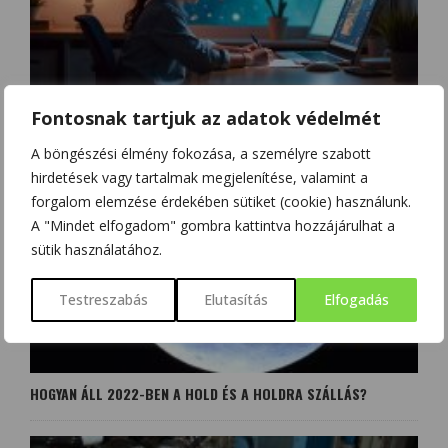
MAGYAR DIÁKOK A KÍNAI ŰRÁLLOMÁSON
Fontosnak tartjuk az adatok védelmét
A böngészési élmény fokozása, a személyre szabott
hirdetések vagy tartalmak megjelenítése, valamint a
forgalom elemzése érdekében sütiket (cookie) használunk.
A "Mindet elfogadom" gombra kattintva hozzájárulhat a
sütik használatához.
Testreszabás
Elutasítás
Elfogadás
HOGYAN ÁLL 2022-BEN A HOLD ÉS A HOLDRA SZÁLLÁS?