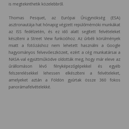
is megtekinthetik közelebbről.
Thomas Pesquet, az Európai Űrügynökség (ESA)
asztronautája hat hónapig végzett repülőmérnöki munkákat
az ISS fedélzetén, és ez idő alatt segített felvételeket
készíteni a Street View funkcióhoz. Az űrbéli körülmények
miatt a fotózáshoz nem lehetett használni a Google
hagyományos felvevőeszközeit, ezért a cég munkatársai a
NASA-val együttműködve oldották meg, hogy már eleve az
űrállomáson lévő fényképezőgépekkel és egyéb
felszerelésekkel lehessen elkészíteni a felvételeket,
amelyeket aztán a Földön gyúrtak össze 360 fokos
panorámafelvételekké.