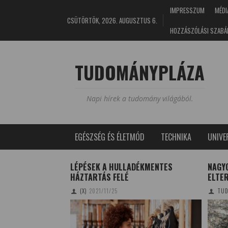
IMPRESSZUM
MÉDI
CSÜTÖRTÖK, 2026. AUGUSZTUS 6.
HOZZÁSZÓLÁSI SZABÁ
TUDOMÁNYPLÁZA
Napi hírek a tudomány világából.
EGÉSZSÉG ÉS ÉLETMÓD
TECHNIKA
UNIV
AGÁSZATI
LÉPÉSEK A HULLADÉKMENTES
NAGY
LYGÓEGYÜTTÁLLÁS
HÁZTARTÁS FELÉ
ELTE
 ÉGEN
(X)
2021/11/25
TUD
2/06/17