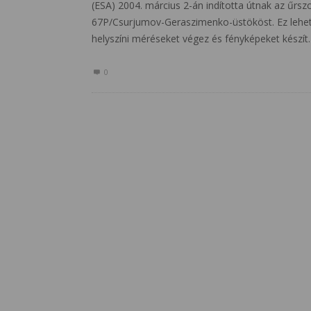
(ESA) 2004. március 2-án indította útnak az űrszo
67P/Csurjumov-Geraszimenko-üstököst. Ez lehet 
helyszíni méréseket végez és fényképeket készí
0