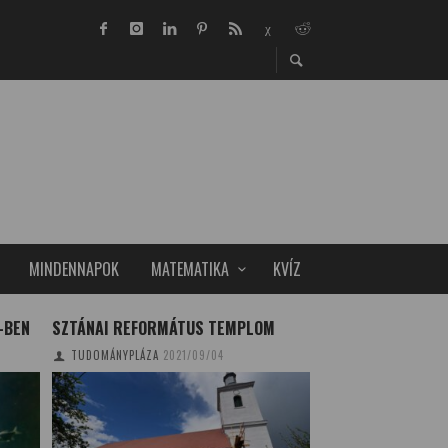
MINDENNAPOK
MATEMATIKA
KVÍZ
-BEN
SZTÁNAI REFORMÁTUS TEMPLOM
OKOS KERÉKPÁR –
OKOSAN!
TUDOMÁNYPLÁZA
2021/09/04
NAGY BRIGITTA
201