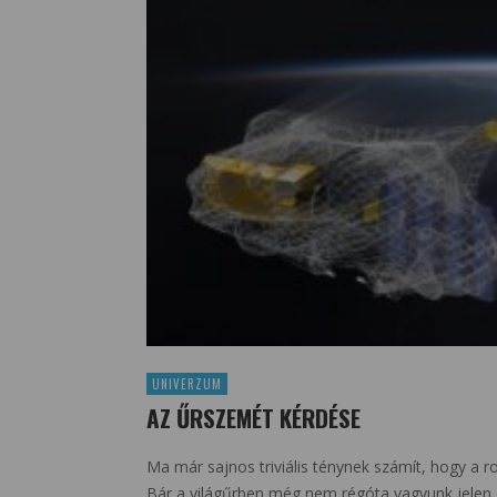
UNIVERZUM
AZ ŰRSZEMÉT KÉRDÉSE
Ma már sajnos triviális ténynek számít, hogy a 
Bár a világűrben még nem régóta vagyunk jelen, 