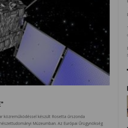
E”
yar közreműködéssel készült Rosetta űrszonda
ermészettudományi Múzeumban. Az Európai Űrügynökség