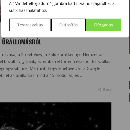
A "Mindet elfogadom" gombra kattintva hozzájárulhat a
sütik használatához.
Testreszabás
Elutasítás
Elfogadás
I ŰRÁLLOMÁSRÓL
lmazása, a Street View, a Föld körül keringő Nemzetközi
 bővült. Úgy tűnik, az emberrel történő első holdra szállás
egnagyobb híre. Mármint, hogy lehetővé vált a Google
k fel az űrállomás mind a 15 modulját, és …
Share