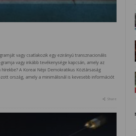
ogramját vagy csatlakozik egy ezirányú transznacionális
rogramja vagy inkább tevékenysége kapcsán, amely az
t a hírekbe? A Koreai Népi Demokratikus Köztársaság
zott ország, amely a minimálisnál is kevesebb információt
Share