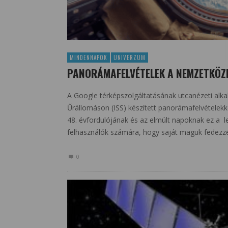
MINDENNAPOK
UNIVERZUM
PANORÁMAFELVÉTELEK A NEMZETKÖZ
A Google térképszolgáltatásának utcanézeti alka
Űrállomáson (ISS) készített panorámafelvételekkel
48. évfordulójának és az elmúlt napoknak ez a l
felhasználók számára, hogy saját maguk fedezzé
0