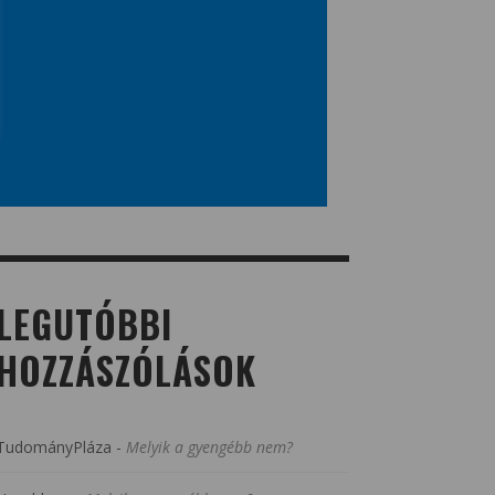
LEGUTÓBBI
HOZZÁSZÓLÁSOK
TudományPláza
-
Melyik a gyengébb nem?