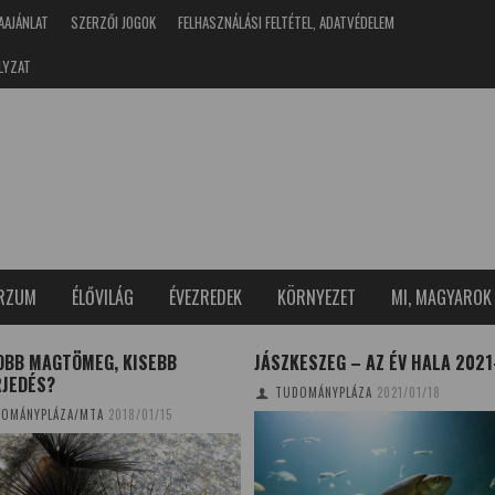
AAJÁNLAT
SZERZŐI JOGOK
FELHASZNÁLÁSI FELTÉTEL, ADATVÉDELEM
LYZAT
ERZUM
ÉLŐVILÁG
ÉVEZREDEK
KÖRNYEZET
MI, MAGYAROK
OBB MAGTÖMEG, KISEBB
JÁSZKESZEG – AZ ÉV HALA 2021
RJEDÉS?
TUDOMÁNYPLÁZA
2021/01/18
OMÁNYPLÁZA/MTA
2018/01/15