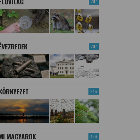
ÉLŐVILÁG
297
ÉVEZREDEK
207
KÖRNYEZET
245
MI MAGYAROK
426