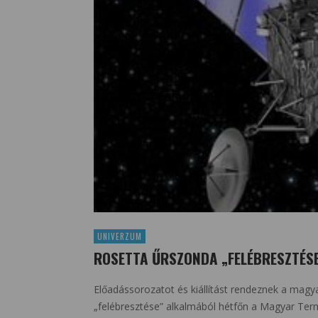
UNIVERZUM
ROSETTA ŰRSZONDA „FELÉBRESZTÉS
Előadássorozatot és kiállítást rendeznek a mag
„felébresztése” alkalmából hétfőn a Magyar T