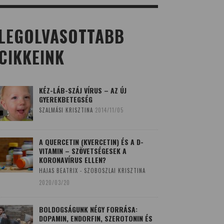
LEGOLVASOTTABB
CIKKEINK
KÉZ-LÁB-SZÁJ VÍRUS – AZ ÚJ
GYEREKBETEGSÉG
SZALMÁSI KRISZTINA
2014/11/05
A QUERCETIN (KVERCETIN) ÉS A D-
VITAMIN – SZÖVETSÉGESEK A
KORONAVÍRUS ELLEN?
HAJAS BEATRIX - SZOBOSZLAI KRISZTINA
2020/03/20
BOLDOGSÁGUNK NÉGY FORRÁSA:
DOPAMIN, ENDORFIN, SZEROTONIN ÉS