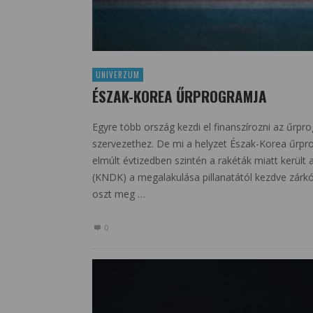
UNIVERZUM
ÉSZAK-KOREA ŰRPROGRAMJA
Egyre több ország kezdi el finanszírozni az űrpr
szervezethez. De mi a helyzet Észak-Korea űrp
elmúlt évtizedben szintén a rakéták miatt kerül
(KNDK) a megalakulása pillanatától kezdve zárkó
oszt meg …
0