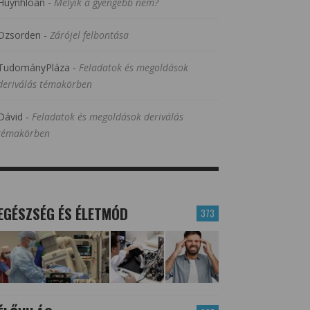
Huynhloan
-
Melyik a gyengébb nem?
Dzsorden
-
Zárójel felbontása
TudományPláza
-
Feladatok és megoldások
deriválás témakörben
Dávid
-
Feladatok és megoldások deriválás
témakörben
EGÉSZSÉG ÉS ÉLETMÓD
373