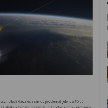
rossz hulladékkezelés számos problémát jelent a Földön.
az általunk termelt űrszemét, már ott is komoly probléma.