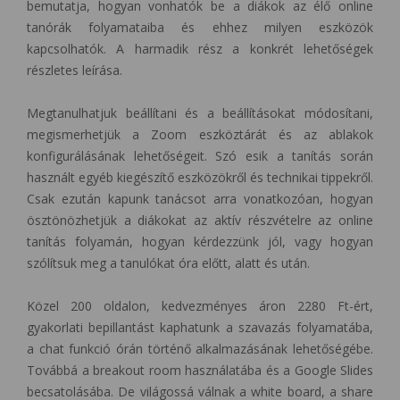
bemutatja, hogyan vonhatók be a diákok az élő online
tanórák folyamataiba és ehhez milyen eszközök
kapcsolhatók. A harmadik rész a konkrét lehetőségek
részletes leírása.
Megtanulhatjuk beállítani és a beállításokat módosítani,
megismerhetjük a Zoom eszköztárát és az ablakok
konfigurálásának lehetőségeit. Szó esik a tanítás során
használt egyéb kiegészítő eszközökről és technikai tippekről.
Csak ezután kapunk tanácsot arra vonatkozóan, hogyan
ösztönözhetjük a diákokat az aktív részvételre az online
tanítás folyamán, hogyan kérdezzünk jól, vagy hogyan
szólítsuk meg a tanulókat óra előtt, alatt és után.
Közel 200 oldalon, kedvezményes áron 2280 Ft-ért,
gyakorlati bepillantást kaphatunk a szavazás folyamatába,
a chat funkció órán történő alkalmazásának lehetőségébe.
Továbbá a breakout room használatába és a Google Slides
becsatolásába. De világossá válnak a white board, a share