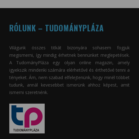
RÓLUNK – TUDOMÁNYPLÁZA
Világunk összes titkát bizonyára sohasem fogjuk
megismerni, így mindig érhetnek bennünket meglepetések.
A
TudományPláza
egy olyan online magazin, amely
igyekszik mindenki számára elérhetővé és érthetővé tenni a
tényeket. Ám, nem szabad elfelejtenünk, hogy minél többet
tudunk, annál kevesebbet ismerünk ahhoz képest, amit
ismerni szeretnénk.