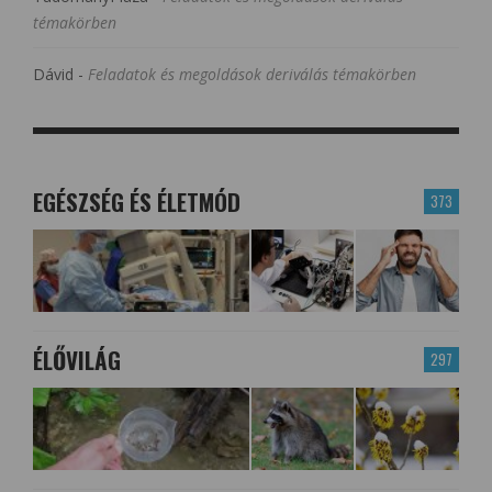
témakörben
Dávid
-
Feladatok és megoldások deriválás témakörben
EGÉSZSÉG ÉS ÉLETMÓD
373
ÉLŐVILÁG
297