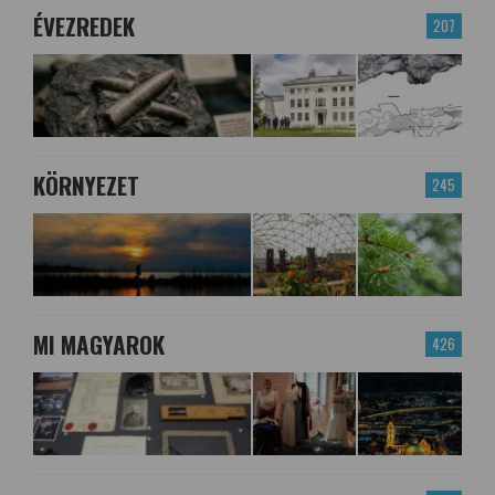
ÉVEZREDEK
207
KÖRNYEZET
245
MI MAGYAROK
426