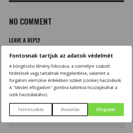
NO COMMENT
LEAVE A REPLY
Az e-mail címet nem tesszük közzé.
A kötelező mezőket
*
Fontosnak tartjuk az adatok védelmét
karakterrel jelöltük
A böngészési élmény fokozása, a személyre szabott
hirdetések vagy tartalmak megjelenítése, valamint a
forgalom elemzése érdekében sütiket (cookie) használunk.
A "Mindet elfogadom" gombra kattintva hozzájárulhat a
sütik használatához.
Testreszabás
Elutasítás
Elfogadás