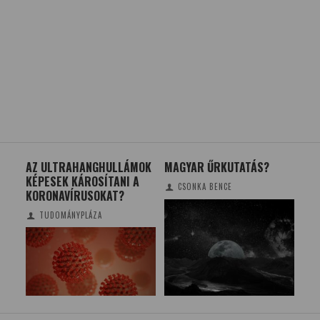
AZ ULTRAHANGHULLÁMOK
MAGYAR ŰRKUTATÁS?
UR
KÉPESEK KÁROSÍTANI A
CSONKA BENCE
ÉKA
KORONAVÍRUSOKAT?
TUDOMÁNYPLÁZA