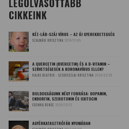
LEGOLVASOTTABB
CIKKEINK
KÉZ-LÁB-SZÁJ VÍRUS – AZ ÚJ GYEREKBETEGSÉG
SZALMÁSI KRISZTINA
2014/11/05
A QUERCETIN (KVERCETIN) ÉS A D-VITAMIN –
SZÖVETSÉGESEK A KORONAVÍRUS ELLEN?
HAJAS BEATRIX - SZOBOSZLAI KRISZTINA
2020/03/20
BOLDOGSÁGUNK NÉGY FORRÁSA: DOPAMIN,
ENDORFIN, SZEROTONIN ÉS OXITOCIN
CSONKA BENCE
2020/12/12
AGYÉRKATASZTRÓFÁK NYOMÁBAN