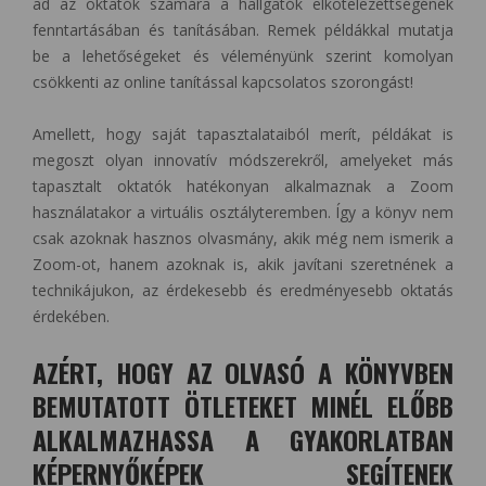
ad az oktatók számára a hallgatók elkötelezettségének
fenntartásában és tanításában. Remek példákkal mutatja
be a lehetőségeket és véleményünk szerint komolyan
csökkenti az online tanítással kapcsolatos szorongást!
Amellett, hogy saját tapasztalataiból merít, példákat is
megoszt olyan innovatív módszerekről, amelyeket más
tapasztalt oktatók hatékonyan alkalmaznak a Zoom
használatakor a virtuális osztályteremben. Így a könyv nem
csak azoknak hasznos olvasmány, akik még nem ismerik a
Zoom-ot, hanem azoknak is, akik javítani szeretnének a
technikájukon, az érdekesebb és eredményesebb oktatás
érdekében.
AZÉRT, HOGY AZ OLVASÓ A KÖNYVBEN
BEMUTATOTT ÖTLETEKET MINÉL ELŐBB
ALKALMAZHASSA A GYAKORLATBAN
KÉPERNYŐKÉPEK SEGÍTENEK