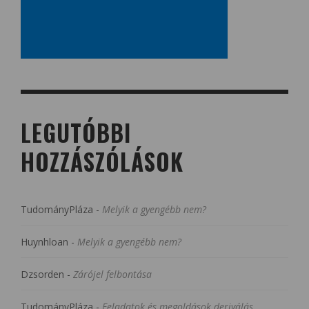
LEGUTÓBBI
HOZZÁSZÓLÁSOK
TudományPláza
-
Melyik a gyengébb nem?
Huynhloan
-
Melyik a gyengébb nem?
Dzsorden
-
Zárójel felbontása
TudományPláza
-
Feladatok és megoldások deriválás