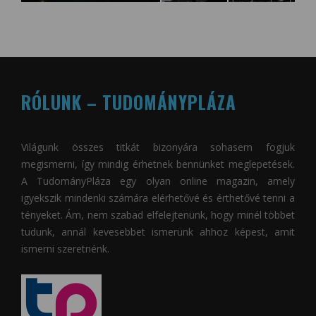
RÓLUNK – TUDOMÁNYPLÁZA
Világunk összes titkát bizonyára sohasem fogjuk
megismerni, így mindig érhetnek bennünket meglepetések.
A
TudományPláza
egy olyan online magazin, amely
igyekszik mindenki számára elérhetővé és érthetővé tenni a
tényeket. Ám, nem szabad elfelejtenünk, hogy minél többet
tudunk, annál kevesebbet ismerünk ahhoz képest, amit
ismerni szeretnénk.