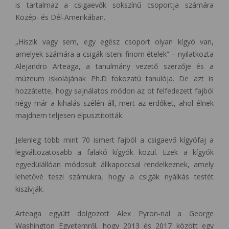
is tartalmaz a csigaevők sokszínű csoportja számára
Közép- és Dél-Amerikában.
„Hiszik vagy sem, egy egész csoport olyan kígyó van,
amelyek számára a csigák isteni finom ételek” – nyilatkozta
Alejandro Arteaga, a tanulmány vezető szerzője és a
múzeum iskolájának Ph.D fokozatú tanulója. De azt is
hozzátette, hogy sajnálatos módon az öt felfedezett fajból
négy már a kihalás szélén áll, mert az erdőket, ahol élnek
majdnem teljesen elpusztították.
Jelenleg több mint 70 ismert fajból a csigaevő kígyófaj a
legváltozatosabb a falakó kígyók közül. Ezek a kígyók
egyedülállóan módosult állkapoccsal rendelkeznek, amely
lehetővé teszi számukra, hogy a csigák nyálkás testét
kiszívják.
Arteaga együtt dolgozott Alex Pyron-nal a George
Washington Egyetemről, hogy 2013 és 2017 között egy