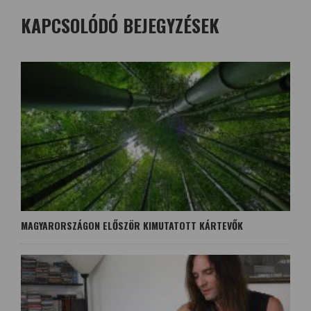
KAPCSOLÓDÓ BEJEGYZÉSEK
MAGYARORSZÁGON ELŐSZÖR KIMUTATOTT KÁRTEVŐK