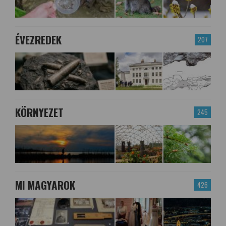
ÉVEZREDEK
207
KÖRNYEZET
245
MI MAGYAROK
426