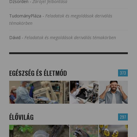
Dzsorden
-
Zárójel felbontása
TudományPláza
-
Feladatok és megoldások deriválás
témakörben
Dávid
-
Feladatok és megoldások deriválás témakörben
EGÉSZSÉG ÉS ÉLETMÓD
373
ÉLŐVILÁG
297