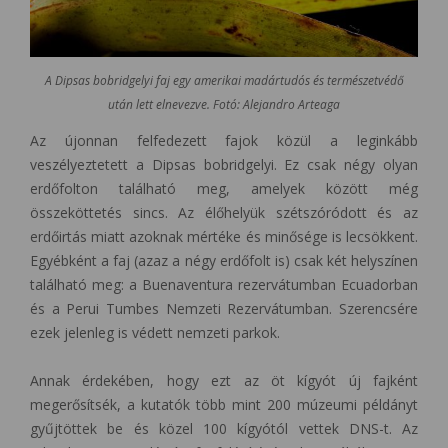
A Dipsas bobridgelyi faj egy amerikai madártudós és természetvédő
után lett elnevezve. Fotó: Alejandro Arteaga
Az újonnan felfedezett fajok közül a leginkább
veszélyeztetett a Dipsas bobridgelyi. Ez csak négy olyan
erdőfolton található meg, amelyek között még
összeköttetés sincs. Az élőhelyük szétszóródott és az
erdőirtás miatt azoknak mértéke és minősége is lecsökkent.
Egyébként a faj (azaz a négy erdőfolt is) csak két helyszínen
található meg: a Buenaventura rezervátumban Ecuadorban
és a Perui Tumbes Nemzeti Rezervátumban. Szerencsére
ezek jelenleg is védett nemzeti parkok.
Annak érdekében, hogy ezt az öt kígyót új fajként
megerősítsék, a kutatók több mint 200 múzeumi példányt
gyűjtöttek be és közel 100 kígyótól vettek DNS-t. Az