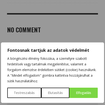
NO COMMENT
LEAVE A REPLY
Fontosnak tartjuk az adatok védelmét
Az e-mail címet nem tesszük közzé.
A kötelező mezőket
*
karakterrel jelöltük
A böngészési élmény fokozása, a személyre szabott
hirdetések vagy tartalmak megjelenítése, valamint a
forgalom elemzése érdekében sütiket (cookie) használunk.
A "Mindet elfogadom" gombra kattintva hozzájárulhat a
sütik használatához.
Testreszabás
Elutasítás
Elfogadás