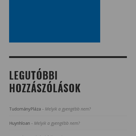
LEGUTÓBBI
HOZZÁSZÓLÁSOK
TudományPláza
-
Melyik a gyengébb nem?
Huynhloan
-
Melyik a gyengébb nem?