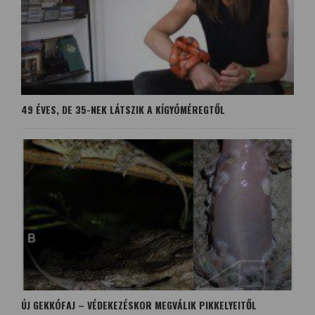
49 ÉVES, DE 35-NEK LÁTSZIK A KÍGYÓMÉREGTŐL
ÚJ GEKKÓFAJ – VÉDEKEZÉSKOR MEGVÁLIK PIKKELYEITŐL