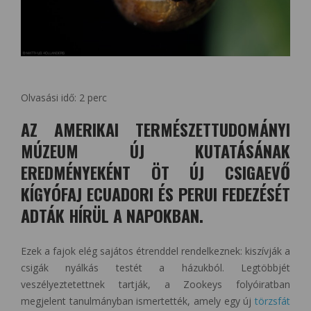
Olvasási idő:
2
perc
AZ AMERIKAI TERMÉSZETTUDOMÁNYI
MÚZEUM ÚJ KUTATÁSÁNAK
EREDMÉNYEKÉNT ÖT ÚJ CSIGAEVŐ
KÍGYÓFAJ ECUADORI ÉS PERUI FEDEZÉSÉT
ADTÁK HÍRÜL A NAPOKBAN.
Ezek a fajok elég sajátos étrenddel rendelkeznek: kiszívják a
csigák nyálkás testét a házukból. Legtöbbjét
veszélyeztetettnek tartják, a Zookeys folyóiratban
megjelent tanulmányban ismertették, amely egy új
törzsfát