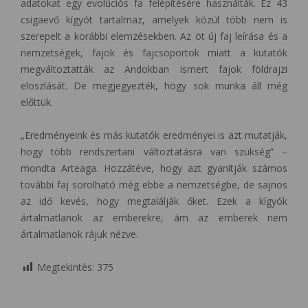
adatokat egy evolúciós fa felépítésére használták. Ez 43
csigaevő kígyót tartalmaz, amelyek közül több nem is
szerepelt a korábbi elemzésekben. Az öt új faj leírása és a
nemzetségek, fajok és fajcsoportok miatt a kutatók
megváltoztatták az Andokban ismert fajok földrajzi
eloszlását. De megjegyezték, hogy sok munka áll még
előttük.
„Eredményeink és más kutatók eredményei is azt mutatják,
hogy több rendszertani változtatásra van szükség” –
mondta Arteaga. Hozzátéve, hogy azt gyanítják számos
további faj sorolható még ebbe a nemzetségbe, de sajnos
az idő kevés, hogy megtalálják őket. Ezek a kígyók
ártalmatlanok az emberekre, ám az emberek nem
ártalmatlanok rájuk nézve.
Megtekintés:
375