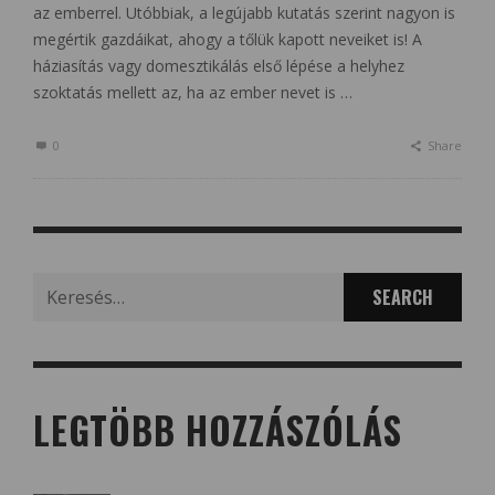
az emberrel. Utóbbiak, a legújabb kutatás szerint nagyon is
megértik gazdáikat, ahogy a tőlük kapott neveiket is! A
háziasítás vagy domesztikálás első lépése a helyhez
szoktatás mellett az, ha az ember nevet is …
0
Share
Search
for:
LEGTÖBB HOZZÁSZÓLÁS