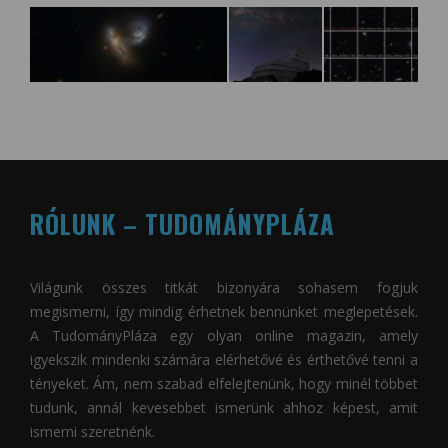
RÓLUNK – TUDOMÁNYPLÁZA
Világunk összes titkát bizonyára sohasem fogjuk
megismerni, így mindig érhetnek bennünket meglepetések.
A
TudományPláza
egy olyan online magazin, amely
igyekszik mindenki számára elérhetővé és érthetővé tenni a
tényeket. Ám, nem szabad elfelejtenünk, hogy minél többet
tudunk, annál kevesebbet ismerünk ahhoz képest, amit
ismerni szeretnénk.