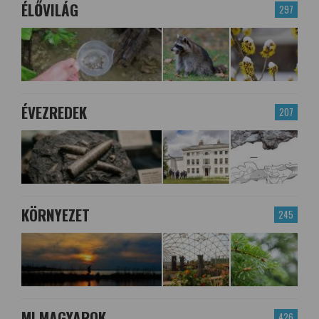
ÉLŐVILÁG
297
ÉVEZREDEK
207
KÖRNYEZET
245
MI MAGYAROK
426