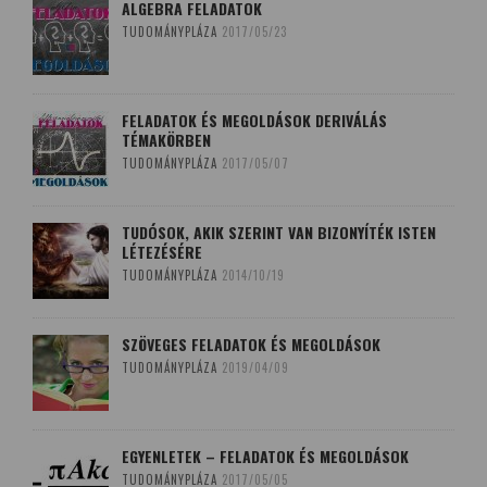
ALGEBRA FELADATOK
TUDOMÁNYPLÁZA
2017/05/23
FELADATOK ÉS MEGOLDÁSOK DERIVÁLÁS
TÉMAKÖRBEN
TUDOMÁNYPLÁZA
2017/05/07
TUDÓSOK, AKIK SZERINT VAN BIZONYÍTÉK ISTEN
LÉTEZÉSÉRE
TUDOMÁNYPLÁZA
2014/10/19
SZÖVEGES FELADATOK ÉS MEGOLDÁSOK
TUDOMÁNYPLÁZA
2019/04/09
EGYENLETEK – FELADATOK ÉS MEGOLDÁSOK
TUDOMÁNYPLÁZA
2017/05/05