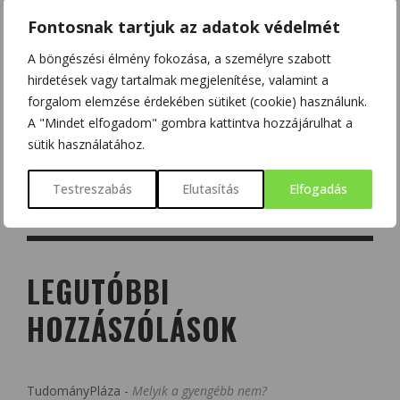
Fontosnak tartjuk az adatok védelmét
A böngészési élmény fokozása, a személyre szabott
hirdetések vagy tartalmak megjelenítése, valamint a
forgalom elemzése érdekében sütiket (cookie) használunk.
A "Mindet elfogadom" gombra kattintva hozzájárulhat a
sütik használatához.
Testreszabás
Elutasítás
Elfogadás
LEGUTÓBBI
HOZZÁSZÓLÁSOK
TudományPláza
-
Melyik a gyengébb nem?