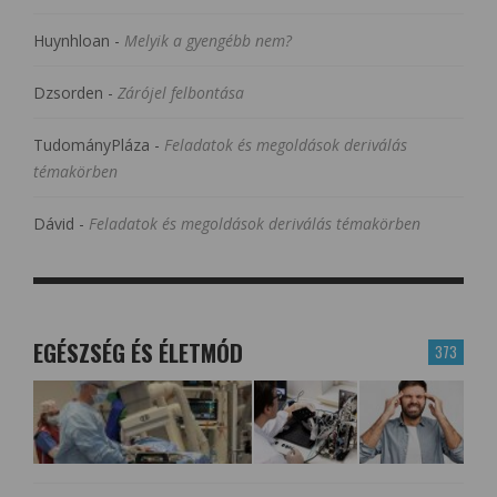
Huynhloan
-
Melyik a gyengébb nem?
Dzsorden
-
Zárójel felbontása
TudományPláza
-
Feladatok és megoldások deriválás
témakörben
Dávid
-
Feladatok és megoldások deriválás témakörben
EGÉSZSÉG ÉS ÉLETMÓD
373