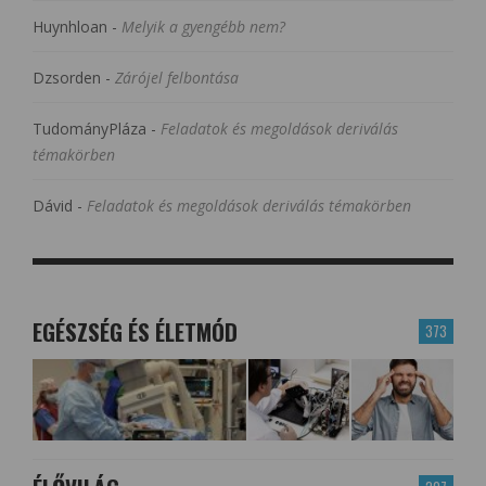
Huynhloan
-
Melyik a gyengébb nem?
Dzsorden
-
Zárójel felbontása
TudományPláza
-
Feladatok és megoldások deriválás
témakörben
Dávid
-
Feladatok és megoldások deriválás témakörben
EGÉSZSÉG ÉS ÉLETMÓD
373