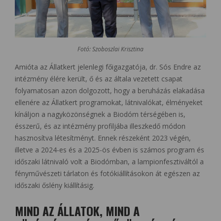
Fotó: Szoboszlai Krisztina
Amióta az Állatkert jelenlegi főigazgatója, dr. Sós Endre az
intézmény élére került, ő és az általa vezetett csapat
folyamatosan azon dolgozott, hogy a beruházás elakadása
ellenére az Állatkert programokat, látnivalókat, élményeket
kínáljon a nagyközönségnek a Biodóm térségében is,
ésszerű, és az intézmény profiljába illeszkedő módon
hasznosítva létesítményt. Ennek részeként 2023 végén,
illetve a 2024-es és a 2025-ös évben is számos program és
időszaki látnivaló volt a Biodómban, a lampionfesztiváltól a
fényművészeti tárlaton és fotókiállításokon át egészen az
időszaki őslény kiállításig.
MIND AZ ÁLLATOK, MIND A