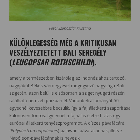
Fotó: Szoboszlai Krisztina
KÜLÖNLEGESSÉG MÉG A KRITIKUSAN
VESZÉLYEZTETETT BALI SEREGÉLY
(
LEUCOPSAR ROTHSCHILDI
),
amely a természetben kizárólag az Indonéziához tartozó,
nagyjából Békés vármegyével megegyező nagyságú Bali
szigetén, azon belül is elsősorban a sziget nyugati részén
található nemzeti parkban él. Vadonbeli állományát 50
egyednél kevesebbre becsülik, így a faj állatkerti szaporítása
különösen fontos. Így ennél a fajnál is életre hívtak egy
európai állatkerti tenyészprogramot. A díszes pávafácánt
(
Polyplectron napoleonis
) palawani pávafácánnak, illetve
Napóleon-pávafácánnak is nevezik.