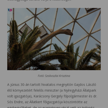
Fotó: Szoboszlai Krisztina
A június 30-án tartott hivatalos megnyitón Gajdos László
élő környezetért felelős miniszter (a Nyíregyházi Állatpark
volt igazgatója), Karácsony Gergely főpolgármester és dr.
Sós Endre, az Állatkert főigazgatója köszöntötte az
egybegyűlteket, de az eseményen részt vett az Indonéz