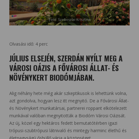
Fotó: Szoboszlai Krisztina
Olvasási idő:
4
perc
JÚLIUS ELSEJÉN, SZERDÁN NYÍLT MEG A
VÁROSI OÁZIS A FŐVÁROSI ÁLLAT- ÉS
NÖVÉNYKERT BIODÓMJÁBAN.
Alig néhány hete még akár szkeptikusok is lehettünk volna,
azt gondolva, hogyan lesz itt megnyitó. De a Fővárosi Állat-
és Növénykert munkatársai, partnerei roppant elkötelezett
munkával valóban megnyitották a Biodóm Városi Oázisát.
Az új, közel egy hektáros fedett bemutatótérben igazi
trópusi-szubtrópusi látnivaló és mintegy harminc élethű és
életnagyságú őshüllő várja a közönséget.