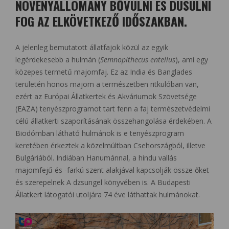
NÖVÉNYÁLLOMÁNY BŐVÜLNI ÉS DÚSULNI
FOG AZ ELKÖVETKEZŐ IDŐSZAKBAN.
A jelenleg bemutatott állatfajok közül az egyik
legérdekesebb a hulmán (
Semnopithecus entellus
), ami egy
közepes termetű majomfaj. Ez az India és Banglades
területén honos majom a természetben ritkulóban van,
ezért az Európai Állatkertek és Akváriumok Szövetsége
(EAZA) tenyészprogramot tart fenn a faj természetvédelmi
célú állatkerti szaporításának összehangolása érdekében. A
Biodómban látható hulmánok is e tenyészprogram
keretében érkeztek a közelmúltban Csehországból, illetve
Bulgáriából. Indiában Hanumánnal, a hindu vallás
majomfejű és -farkú szent alakjával kapcsolják össze őket
és szerepelnek A dzsungel könyvében is. A Budapesti
Állatkert látogatói utoljára 74 éve láthattak hulmánokat.