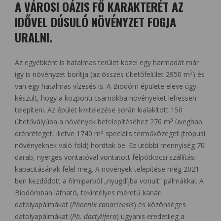
A VÁROSI OÁZIS FŐ KARAKTERÉT AZ
IDŐVEL DÚSULÓ NÖVÉNYZET FOGJA
URALNI.
Az egyébként is hatalmas terület közel egy harmadát már
2
így is növényzet borítja (az összes ültetőfelület 2950 m
) és
van egy hatalmas vízesés is. A Biodóm épülete eleve úgy
készült, hogy a központi csarnokba növényeket lehessen
telepíteni. Az épület kivitelezése során kialakított 150
3
ültetővályúba a növények betelepítéséhez 276 m
üveghab
3
drénréteget, illetve 1740 m
speciális termőközeget (trópusi
növényeknek való föld) hordtak be. Ez utóbbi mennyiség 70
darab, nyerges vontatóval vontatott félpótkocsi szállítási
kapacitásának felel meg. A növények telepítése még 2021-
ben kezdődött a filmiparból „nyugdíjba vonult” pálmákkal. A
Biodómban látható, tekintélyes méretű kanári
datolyapálmákat (
Phoenix canariensis
) és közönséges
datolyapálmákat (
Ph. dactylifera
) ugyanis eredetileg a