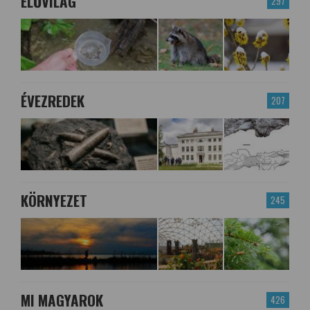
ÉLŐVILÁG
297
ÉVEZREDEK
207
KÖRNYEZET
245
MI MAGYAROK
426