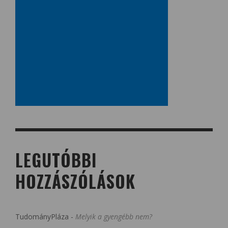
LEGUTÓBBI
HOZZÁSZÓLÁSOK
TudományPláza
-
Melyik a gyengébb nem?