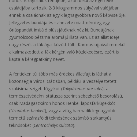
honos. A rágcsálók rendjébe, azon belül az egérfélék
családjába tartozik. 2-3 kilogrammos súlyával valójában
ennek a családnak az egyik legnagyobbra növő képviselője.
Jellegzetes bundája és színezete miatt némileg egy
óriáspandát imitáló plüssjátéknak néz ki. Bundájának
gyümölcsös-pézsma aromájú illata van. Ez az állat ideje
nagy részét a fák ágai között tölti. Karmos ujjaival remekül
alkalmazkodott a fák kérgén való közlekedésre, ezért is
kapta a kéregpatkány nevet.
A fentieken túl több más érdekes állatfajt is láthat a
közönség a Városi Oázisban, például a veszélyeztetett
szakisima-szigeti fűgyíkot (
Takydromus dorsalis
), a
természetvédelmi státusza szerint sebezhető besorolású,
csak Madagaszkáron honos Henkel-laposfarkúgekkót
(
Uroplatus henkeli
), vagy a világ harmadik legnagyobb
termetű szárazföldi teknősének számító sarkantyús
teknősöket (
Centrochelys sulcata
).