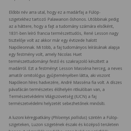
Előbbi név arra utal, hogy ez a madárfaj a Fülöp-
szigetekhez tartozó Palawanon őshonos. Utóbbinak pedig
az a háttere, hogy a fajt a tudomány számára elsőként,
1831-ben leíró francia természettudós, René Lesson nagy
tisztelője volt az akkor már egy évtizede halott
Napóleonnak. Mi több, a faj tudományos leírásának alapja
egy festmény volt, amely Nicolas Huet
természettudományi festő és szakrajzoló készített a
madárról. Ezt a festményt Lesson Masséna herceg, a neves
amatőr ornitológus gyűjteményében látta, aki viszont
Napóleon híres hadvezére, André Masséna fia volt. A díszes
pávafácán természetes élőhelyén ritkulóban van, a
Természetvédelmi Világszövetség (IUCN) a faj
természetvédelmi helyzetét sebezhetőnek minősíti.
A luzoni kéregpatkány (
Phloemys pallidus
) szintén a Fülöp-
szigeteken, Luzon szigetének északi és középső területein