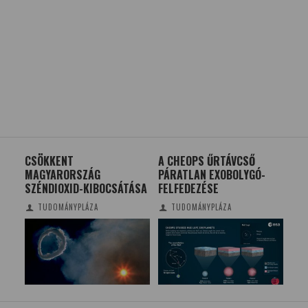
CSÖKKENT
A CHEOPS ŰRTÁVCSŐ
MA
MAGYARORSZÁG
PÁRATLAN EXOBOLYGÓ-
FÖL
SZÉNDIOXID-KIBOCSÁTÁSA
FELFEDEZÉSE
TU
TUDOMÁNYPLÁZA
TUDOMÁNYPLÁZA