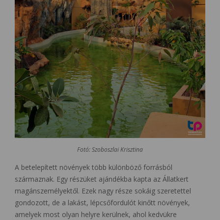
Fotó: Szoboszlai Krisztina
A betelepített növények több különböző forrásból
származnak. Egy részüket ajándékba kapta az Állatkert
magánszemélyektől. Ezek nagy része sokáig szeretettel
gondozott, de a lakást, lépcsőfordulót kinőtt növények,
amelyek most olyan helyre kerülnek, ahol kedvükre