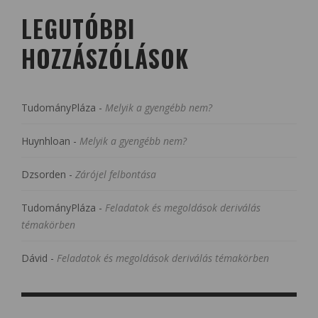
LEGUTÓBBI
HOZZÁSZÓLÁSOK
TudományPláza
-
Melyik a gyengébb nem?
Huynhloan
-
Melyik a gyengébb nem?
Dzsorden
-
Zárójel felbontása
TudományPláza
-
Feladatok és megoldások deriválás
témakörben
Dávid
-
Feladatok és megoldások deriválás témakörben