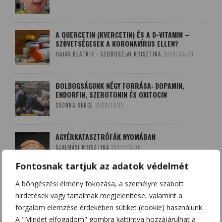
A QUERCETIN (KVERCETIN) ÉS A D-VITAMIN –
SZÖVETSÉGESEK A KORONAVÍRUS ELLEN?
HAJAS BEATRIX - SZOBOSZLAI KRISZTINA
2020/03/20
BOLDOGSÁGUNK NÉGY FORRÁSA: DOPAMIN,
ENDORFIN, SZEROTONIN ÉS OXITOCIN
CSONKA BENCE
2020/12/12
AGYÉRKATASZTRÓFÁK NYOMÁBAN
SZALMÁSI KRISZTINA
2017/10/08
Fontosnak tartjuk az adatok védelmét
A böngészési élmény fokozása, a személyre szabott
A LEKOPOGÁS BABONÁJA
hirdetések vagy tartalmak megjelenítése, valamint a
SZOBOSZLAI KRISZTINA
2018/03/15
forgalom elemzése érdekében sütiket (cookie) használunk.
A "Mindet elfogadom" gombra kattintva hozzájárulhat a