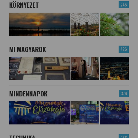
KÖRNYEZET
245
MI MAGYAROK
426
MINDENNAPOK
376
TECHNIKA
256