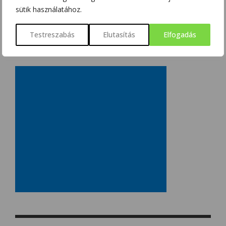
sütik használatához.
Testreszabás
Elutasítás
Elfogadás