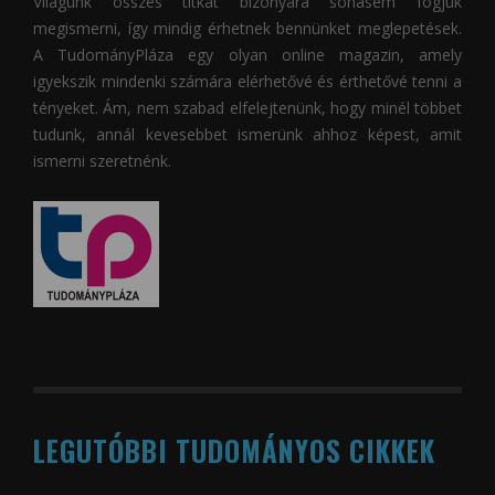
Világunk összes titkát bizonyára sohasem fogjuk
megismerni, így mindig érhetnek bennünket meglepetések.
A
TudományPláza
egy olyan online magazin, amely
igyekszik mindenki számára elérhetővé és érthetővé tenni a
tényeket. Ám, nem szabad elfelejtenünk, hogy minél többet
tudunk, annál kevesebbet ismerünk ahhoz képest, amit
ismerni szeretnénk.
LEGUTÓBBI TUDOMÁNYOS CIKKEK