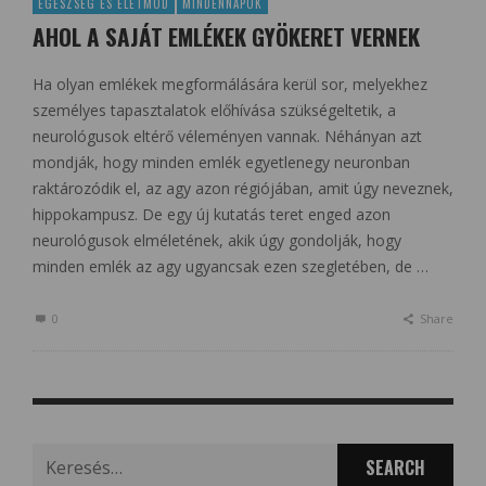
EGÉSZSÉG ÉS ÉLETMÓD
MINDENNAPOK
AHOL A SAJÁT EMLÉKEK GYÖKERET VERNEK
Ha olyan emlékek megformálására kerül sor, melyekhez
személyes tapasztalatok előhívása szükségeltetik, a
neurológusok eltérő véleményen vannak. Néhányan azt
mondják, hogy minden emlék egyetlenegy neuronban
raktározódik el, az agy azon régiójában, amit úgy neveznek,
hippokampusz. De egy új kutatás teret enged azon
neurológusok elméletének, akik úgy gondolják, hogy
minden emlék az agy ugyancsak ezen szegletében, de …
0
Share
Search
for: