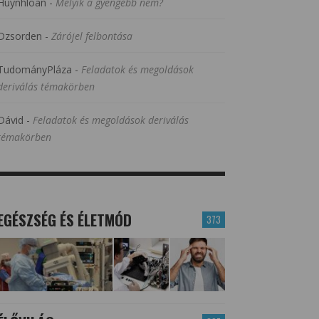
Huynhloan
-
Melyik a gyengébb nem?
Dzsorden
-
Zárójel felbontása
TudományPláza
-
Feladatok és megoldások
deriválás témakörben
Dávid
-
Feladatok és megoldások deriválás
témakörben
EGÉSZSÉG ÉS ÉLETMÓD
373