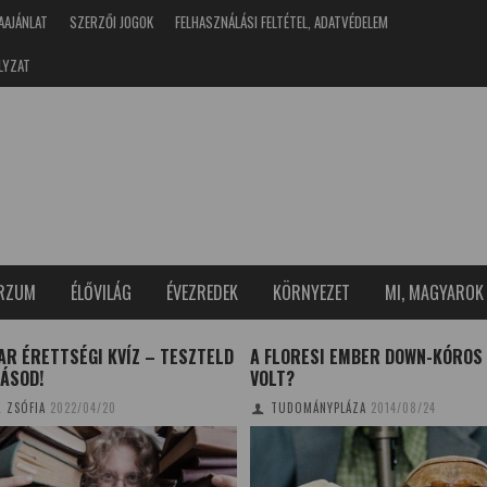
AAJÁNLAT
SZERZŐI JOGOK
FELHASZNÁLÁSI FELTÉTEL, ADATVÉDELEM
LYZAT
ERZUM
ÉLŐVILÁG
ÉVEZREDEK
KÖRNYEZET
MI, MAGYAROK
R ÉRETTSÉGI KVÍZ – TESZTELD
A FLORESI EMBER DOWN-KÓROS
ÁSOD!
VOLT?
K ZSÓFIA
2022/04/20
TUDOMÁNYPLÁZA
2014/08/24