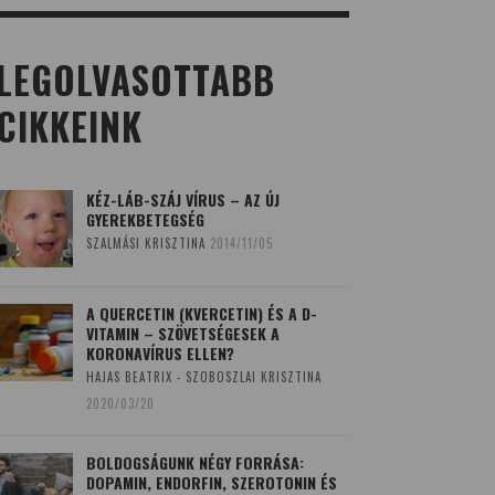
LEGOLVASOTTABB
CIKKEINK
KÉZ-LÁB-SZÁJ VÍRUS – AZ ÚJ
GYEREKBETEGSÉG
SZALMÁSI KRISZTINA
2014/11/05
A QUERCETIN (KVERCETIN) ÉS A D-
VITAMIN – SZÖVETSÉGESEK A
KORONAVÍRUS ELLEN?
HAJAS BEATRIX - SZOBOSZLAI KRISZTINA
2020/03/20
BOLDOGSÁGUNK NÉGY FORRÁSA:
DOPAMIN, ENDORFIN, SZEROTONIN ÉS