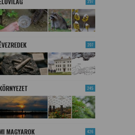
ÉLŐVILÁG
297
ÉVEZREDEK
207
KÖRNYEZET
245
MI MAGYAROK
426