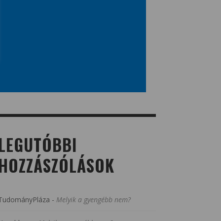
LEGUTÓBBI
HOZZÁSZÓLÁSOK
TudományPláza
-
Melyik a gyengébb nem?