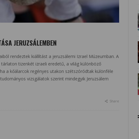
ÍTÁSA JERUZSÁLEMBEN
caiból rendeztek kiállítást a jeruzsálemi Izrael Múzeumban. A
tárlaton tizenkét izraeli eredetű, a világ különböző
oha a kőálarcok regényes utakon szétszóródtak különféle
tudományos vizsgálatok szerint mindegyik Jeruzsálem
Share