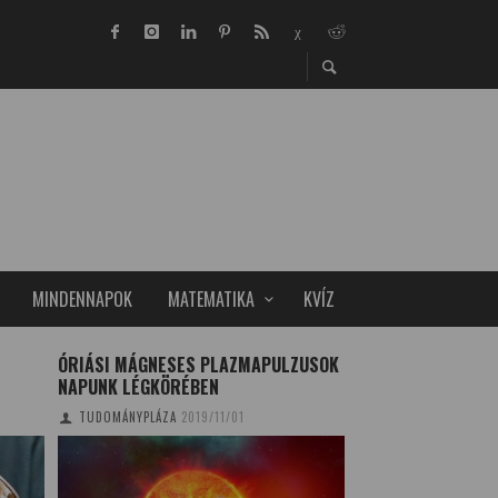
MINDENNAPOK
MATEMATIKA
KVÍZ
ÓRIÁSI MÁGNESES PLAZMAPULZUSOK
A KÖR ÉS A KÖR-
NAPUNK LÉGKÖRÉBEN
SZOBOSZLAI RÉKA
2
TUDOMÁNYPLÁZA
2019/11/01