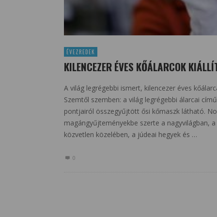
ÉVEZREDEK
KILENCEZER ÉVES KŐÁLARCOK KIÁLL
A világ legrégebbi ismert, kilencezer éves kőálar
Szemtől szemben: a világ legrégebbi álarcai című 
pontjairól összegyűjtött ősi kőmaszk látható. N
magángyűjteményekbe szerte a nagyvilágban, a 
közvetlen közelében, a júdeai hegyek és …
0