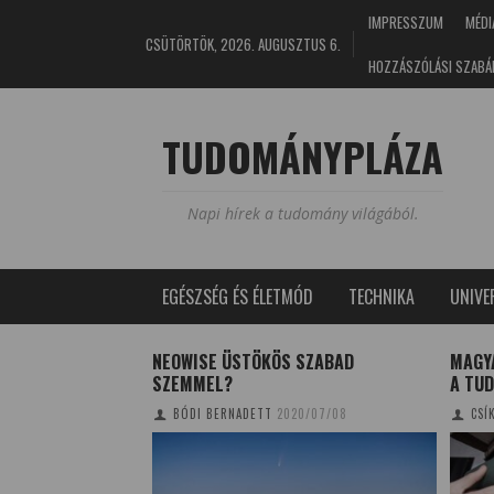
IMPRESSZUM
MÉDI
CSÜTÖRTÖK, 2026. AUGUSZTUS 6.
HOZZÁSZÓLÁSI SZABÁ
TUDOMÁNYPLÁZA
Napi hírek a tudomány világából.
EGÉSZSÉG ÉS ÉLETMÓD
TECHNIKA
UNIV
SKÍROKBA ÉS A
NEOWISE ÜSTÖKÖS SZABAD
MAGYA
SZEMMEL?
A TUD
9/06/06
BÓDI BERNADETT
2020/07/08
CSÍ