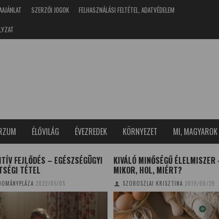
AAJÁNLAT
SZERZŐI JOGOK
FELHASZNÁLÁSI FELTÉTEL, ADATVÉDELEM
LYZAT
ERZUM
ÉLŐVILÁG
ÉVEZREDEK
KÖRNYEZET
MI, MAGYAROK
TÍV FEJLŐDÉS – EGÉSZSÉGÜGYI
KIVÁLÓ MINŐSÉGŰ ÉLELMISZER 
TSÉGI TÉTEL
MIKOR, HOL, MIÉRT?
OMÁNYPLÁZA
2022/05/05
SZOBOSZLAI KRISZTINA
2019/06/29