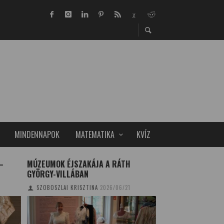
MINDENNAPOK
MATEMATIKA
KVÍZ
–
MÚZEUMOK ÉJSZAKÁJA A RÁTH
BŐVÜL A PTE ORV
GYÖRGY-VILLÁBAN
TUDOMÁNYPLÁZA
20
SZOBOSZLAI KRISZTINA
2026/06/21