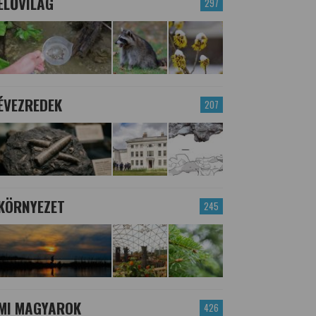
ÉLŐVILÁG
297
ÉVEZREDEK
207
KÖRNYEZET
245
MI MAGYAROK
426