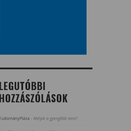
LEGUTÓBBI
HOZZÁSZÓLÁSOK
TudományPláza
-
Melyik a gyengébb nem?