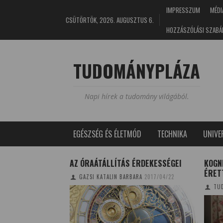
IMPRESSZUM
MÉDI
CSÜTÖRTÖK, 2026. AUGUSZTUS 6.
HOZZÁSZÓLÁSI SZABÁ
TUDOMÁNYPLÁZA
Napi hírek a tudomány világából.
EGÉSZSÉG ÉS ÉLETMÓD
TECHNIKA
UNIV
US 15-ÉRE
AZ ÓRAÁTÁLLÍTÁS ÉRDEKESSÉGEI
KOGNI
ÉRET
8/03/12
GAZSI KATALIN BARBARA
2017/04/22
TUD