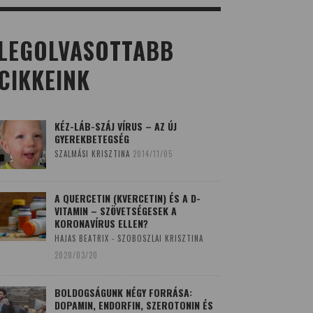
LEGOLVASOTTABB
CIKKEINK
KÉZ-LÁB-SZÁJ VÍRUS – AZ ÚJ
GYEREKBETEGSÉG
SZALMÁSI KRISZTINA
2014/11/05
A QUERCETIN (KVERCETIN) ÉS A D-
VITAMIN – SZÖVETSÉGESEK A
KORONAVÍRUS ELLEN?
HAJAS BEATRIX - SZOBOSZLAI KRISZTINA
2020/03/20
BOLDOGSÁGUNK NÉGY FORRÁSA:
DOPAMIN, ENDORFIN, SZEROTONIN ÉS