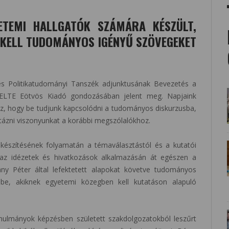
ETEMI HALLGATÓK SZÁMÁRA KÉSZÜLT,
KELL TUDOMÁNYOS IGÉNYŰ SZÖVEGEKET
és Politikatudományi Tanszék adjunktusának Bevezetés a
ELTE Eötvös Kiadó gondozásában jelent meg. Napjaink
z, hogy be tudjunk kapcsolódni a tudományos diskurzusba,
ztázni viszonyunkat a korábbi megszólalókhoz.
készítésének folyamatán a témaválasztástól és a kutatói
 az idézetek és hivatkozások alkalmazásán át egészen a
ány Péter által lefektetett alapokat követve tudományos
ébe, akiknek egyetemi közegben kell kutatáson alapuló
nulmányok képzésben született szakdolgozatokból leszűrt