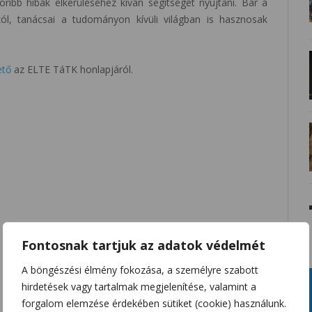
koribb hibák elkerüléséhez kíván segítséget nyújtani. Bár a
ól, tanácsai a tudományon kívüli világban is hasznosak
ető
az ELTE TáTK honlapjáról.
Fontosnak tartjuk az adatok védelmét
A böngészési élmény fokozása, a személyre szabott
hirdetések vagy tartalmak megjelenítése, valamint a
forgalom elemzése érdekében sütiket (cookie) használunk.