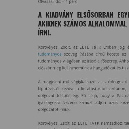
Olvasási idő:
< 1
perc
A KIADVÁNY ELSŐSORBAN EGY
AKIKNEK SZÁMOS ALKALOMMAL 
ÍRNI.
Körtvélyesi Zsolt, az ELTE TáTK Emberi Jogi 
tudományos
szöveg írásába című kötete az 
tudományos világában az írásé a főszerep. Ahho
először meg kell ismernünk a hangadókat és tis
A megjelent mű végigkalauzol a szakdolgozat 
hipotézistől kezdve a kutatási módszertanon,
dolgozat felépítéséig. Fő célja, hogy a Pázm
igazságokra vezérlő kalauzt adjon azok kez
dolgozatot írniuk.
Körtvélyesi Zsolt az ELTE TÁTK nemzetközi ta