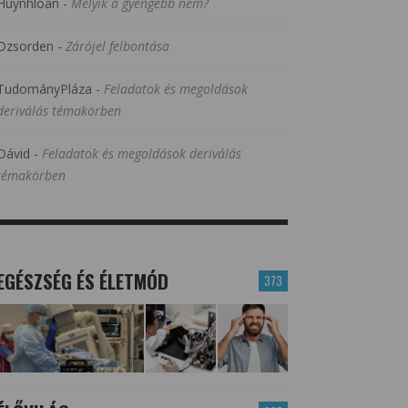
Huynhloan
-
Melyik a gyengébb nem?
Dzsorden
-
Zárójel felbontása
TudományPláza
-
Feladatok és megoldások
deriválás témakörben
Dávid
-
Feladatok és megoldások deriválás
témakörben
EGÉSZSÉG ÉS ÉLETMÓD
373