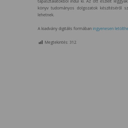
tapasztalatokból indul ki. Az ott észlelt leggya
könyv tudományos dolgozatok készítéséről sz
lehetnek.
A kiadvány digitális formában
ingyenesen letölth
Megtekintés:
312