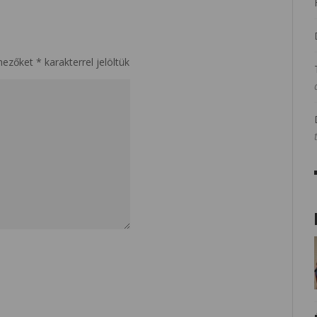
mezőket
*
karakterrel jelöltük