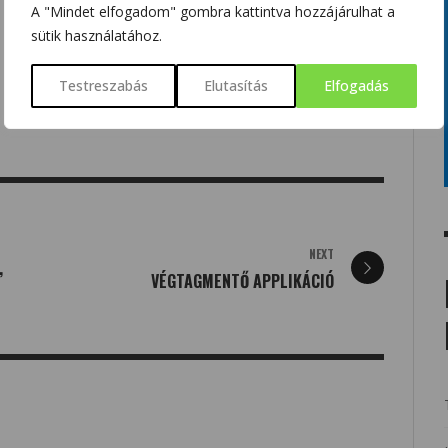
A "Mindet elfogadom" gombra kattintva hozzájárulhat a
sütik használatához.
Testreszabás
Elutasítás
Elfogadás
NEXT
,
VÉGTAGMENTŐ APPLIKÁCIÓ