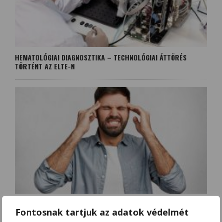
HEMATOLÓGIAI DIAGNOSZTIKA – TECHNOLÓGIAI ÁTTÖRÉS
TÖRTÉNT AZ ELTE-N
VIHAROS IDŐBEN NŐ A NEUROLÓGIAI ESETEK SZÁMA
Fontosnak tartjuk az adatok védelmét