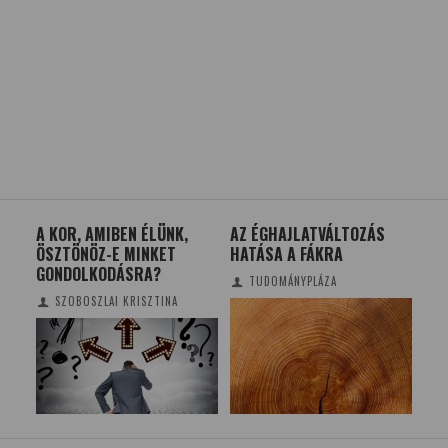
A KOR, AMIBEN ÉLÜNK,
AZ ÉGHAJLATVÁLTOZÁS
FŰ
ÖSZTÖNÖZ-E MINKET
HATÁSA A FÁKRA
KIV
GONDOLKODÁSRA?
BI
TUDOMÁNYPLÁZA
SZOBOSZLAI KRISZTINA