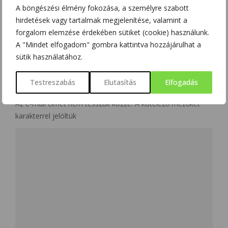
A böngészési élmény fokozása, a személyre szabott
hirdetések vagy tartalmak megjelenítése, valamint a
forgalom elemzése érdekében sütiket (cookie) használunk.
A "Mindet elfogadom" gombra kattintva hozzájárulhat a
NO COMMENT
sütik használatához.
Testreszabás
Elutasítás
Elfogadás
LEAVE A REPLY
Az e-mail címet nem tesszük közzé.
A kötelező mezőket
*
karakterrel jelöltük