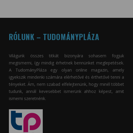
RÓLUNK – TUDOMÁNYPLÁZA
Világunk összes titkát bizonyára sohasem fogjuk
megismerni, így mindig érhetnek bennünket meglepetések.
A
TudományPláza
egy olyan online magazin, amely
igyekszik mindenki számára elérhetővé és érthetővé tenni a
tényeket. Ám, nem szabad elfelejtenünk, hogy minél többet
tudunk, annál kevesebbet ismerünk ahhoz képest, amit
ismerni szeretnénk.