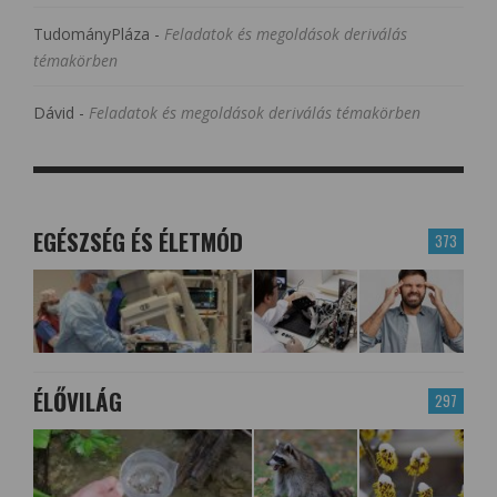
TudományPláza
-
Feladatok és megoldások deriválás
témakörben
Dávid
-
Feladatok és megoldások deriválás témakörben
EGÉSZSÉG ÉS ÉLETMÓD
373
ÉLŐVILÁG
297