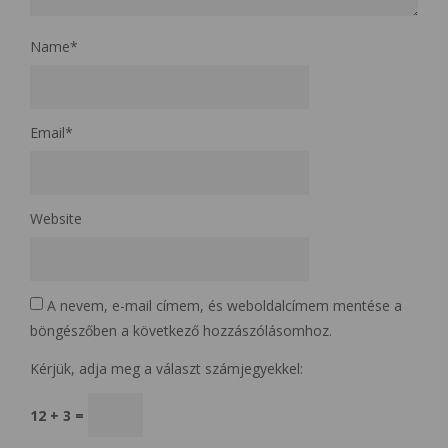
Name
*
Email
*
Website
A nevem, e-mail címem, és weboldalcímem mentése a
böngészőben a következő hozzászólásomhoz.
Kérjük, adja meg a választ számjegyekkel:
12 + 3 =