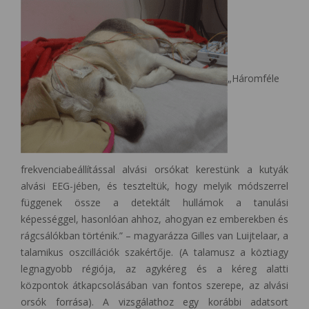
„Háromféle
frekvenciabeállítással alvási orsókat kerestünk a kutyák
alvási EEG-jében, és teszteltük, hogy melyik módszerrel
függenek össze a detektált hullámok a tanulási
képességgel, hasonlóan ahhoz, ahogyan ez emberekben és
rágcsálókban történik.” – magyarázza Gilles van Luijtelaar, a
talamikus oszcillációk szakértője. (A talamusz a köztiagy
legnagyobb régiója, az agykéreg és a kéreg alatti
központok átkapcsolásában van fontos szerepe, az alvási
orsók forrása). A vizsgálathoz egy korábbi adatsort