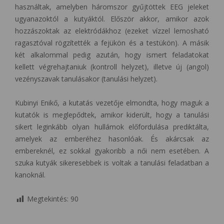
használtak, amelyben háromszor gyűjtöttek EEG jeleket
ugyanazoktól a kutyáktól. Először akkor, amikor azok
hozzászoktak az elektródákhoz (ezeket vízzel lemosható
ragasztóval rögzítették a fejükön és a testükön). A másik
két alkalommal pedig azután, hogy ismert feladatokat
kellett végrehajtaniuk (kontroll helyzet), illetve új (angol)
vezényszavak tanulásakor (tanulási helyzet).
Kubinyi Enikő, a kutatás vezetője elmondta, hogy maguk a
kutatók is meglepődtek, amikor kiderült, hogy a tanulási
sikert leginkább olyan hullámok előfordulása prediktálta,
amelyek az emberéhez hasonlóak. És akárcsak az
embereknél, ez sokkal gyakoribb a női nem esetében. A
szuka kutyák sikeresebbek is voltak a tanulási feladatban a
kanoknál.
Megtekintés:
90