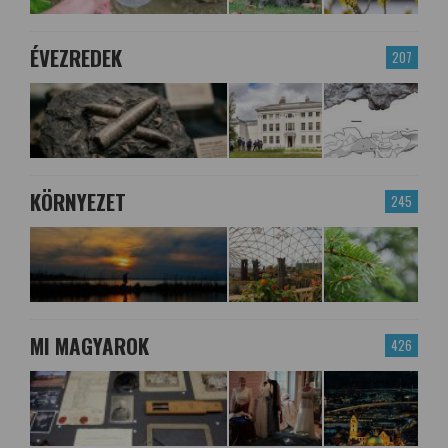
ÉVEZREDEK
207
KÖRNYEZET
245
MI MAGYAROK
426