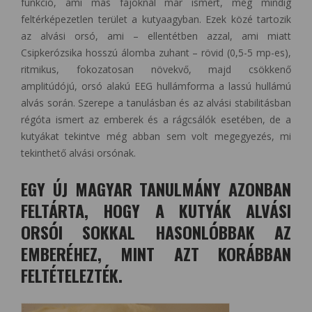
funkció, ami más fajoknál már ismert, még mindig
feltérképezetlen terület a kutyaagyban. Ezek közé tartozik
az alvási orsó, ami – ellentétben azzal, ami miatt
Csipkerózsika hosszú álomba zuhant – rövid (0,5-5 mp-es),
ritmikus, fokozatosan növekvő, majd csökkenő
amplitúdójú, orsó alakú EEG hullámforma a lassú hullámú
alvás során. Szerepe a tanulásban és az alvási stabilitásban
régóta ismert az emberek és a rágcsálók esetében, de a
kutyákat tekintve még abban sem volt megegyezés, mi
tekinthető alvási orsónak.
EGY ÚJ MAGYAR TANULMÁNY AZONBAN
FELTÁRTA, HOGY A KUTYÁK ALVÁSI
ORSÓI SOKKAL HASONLÓBBAK AZ
EMBERÉHEZ, MINT AZT KORÁBBAN
FELTÉTELEZTÉK.