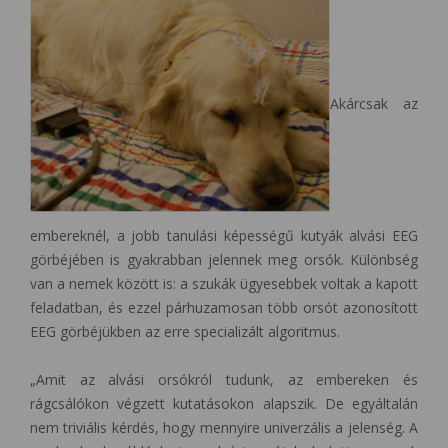
Akárcsak az
embereknél, a jobb tanulási képességű kutyák alvási EEG
görbéjében is gyakrabban jelennek meg orsók. Különbség
van a nemek között is: a szukák ügyesebbek voltak a kapott
feladatban, és ezzel párhuzamosan több orsót azonosított
EEG görbéjükben az erre specializált algoritmus.
„Amit az alvási orsókról tudunk, az embereken és
rágcsálókon végzett kutatásokon alapszik. De egyáltalán
nem triviális kérdés, hogy mennyire univerzális a jelenség. A