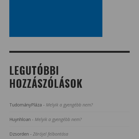
LEGUTÓBBI
HOZZÁSZÓLÁSOK
TudományPláza
-
Melyik a gyengébb nem?
Huynhloan
-
Melyik a gyengébb nem?
Dzsorden
-
Zárójel felbontása