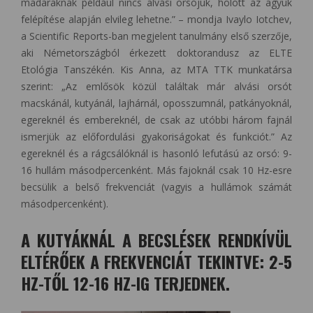
madaraknak például nincs alvási orsójuk, holott az agyuk
felépítése alapján elvileg lehetne.” – mondja Ivaylo Iotchev,
a Scientific Reports-ban megjelent tanulmány első szerzője,
aki Németországból érkezett doktorandusz az ELTE
Etológia Tanszékén. Kis Anna, az MTA TTK munkatársa
szerint: „Az emlősök közül találtak már alvási orsót
macskánál, kutyánál, lajhárnál, oposszumnál, patkányoknál,
egereknél és embereknél, de csak az utóbbi három fajnál
ismerjük az előfordulási gyakoriságokat és funkciót.” Az
egereknél és a rágcsálóknál is hasonló lefutású az orsó: 9-
16 hullám másodpercenként. Más fajoknál csak 10 Hz-esre
becsülik a belső frekvenciát (vagyis a hullámok számát
másodpercenként).
A KUTYÁKNÁL A BECSLÉSEK RENDKÍVÜL
ELTÉRŐEK A FREKVENCIÁT TEKINTVE: 2-5
HZ-TŐL 12-16 HZ-IG TERJEDNEK.