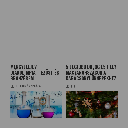
MENGYELEJEV
5 LEGJOBB DOLOG ÉS HELY
KVÍ
DIÁKOLIMPIA – EZÜST ÉS
MAGYARORSZÁGON A
TUD
BRONZÉREM
KARÁCSONYI ÜNNEPEKHEZ
ÁL
TUDOMÁNYPLÁZA
(X)