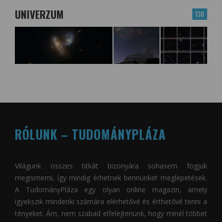
UNIVERZUM
138
RÓLUNK – TUDOMÁNYPLÁZA
Világunk összes titkát bizonyára sohasem fogjuk
megismerni, így mindig érhetnek bennünket meglepetések.
A
TudományPláza
egy olyan online magazin, amely
igyekszik mindenki számára elérhetővé és érthetővé tenni a
tényeket. Ám, nem szabad elfelejtenünk, hogy minél többet