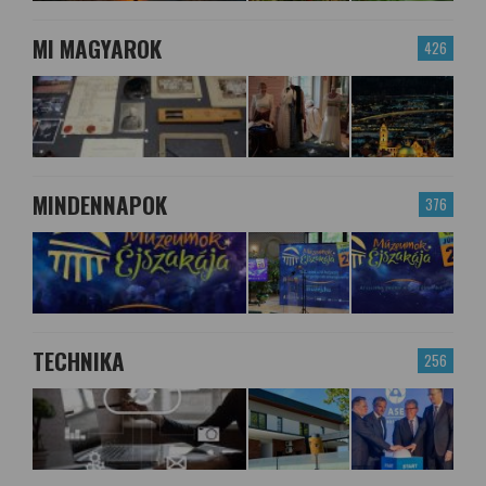
MI MAGYAROK
426
MINDENNAPOK
376
TECHNIKA
256