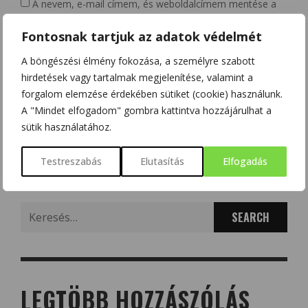
A nevem, e-mail címem, és weboldalcímem mentése a
böngészőben a következő hozzászólásomhoz.
Fontosnak tartjuk az adatok védelmét
Kérjük, adja meg a választ számjegyekkel:
A böngészési élmény fokozása, a személyre szabott
hirdetések vagy tartalmak megjelenítése, valamint a
1 × 3 =
forgalom elemzése érdekében sütiket (cookie) használunk.
A "Mindet elfogadom" gombra kattintva hozzájárulhat a
sütik használatához.
Testreszabás
Elutasítás
Elfogadás
Search
for:
LEGTÖBB HOZZÁSZÓLÁS