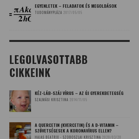
EGYENLETEK – FELADATOK ÉS MEGOLDÁSOK
TUDOMÁNYPLÁZA
2017/05/05
LEGOLVASOTTABB
CIKKEINK
KÉZ-LÁB-SZÁJ VÍRUS – AZ ÚJ GYEREKBETEGSÉG
SZALMÁSI KRISZTINA
2014/11/05
A QUERCETIN (KVERCETIN) ÉS A D-VITAMIN –
SZÖVETSÉGESEK A KORONAVÍRUS ELLEN?
HAJAS BEATRIX - SZOBOSZLAI KRISZTINA
2020/03/20