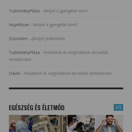
TudományPláza
-
Melyik a gyengébb nem?
Huynhloan
-
Melyik a gyengébb nem?
Dzsorden
-
Zárójel felbontása
TudományPláza
-
Feladatok és megoldások deriválás
témakörben
Dávid
-
Feladatok és megoldások deriválás témakörben
EGÉSZSÉG ÉS ÉLETMÓD
373