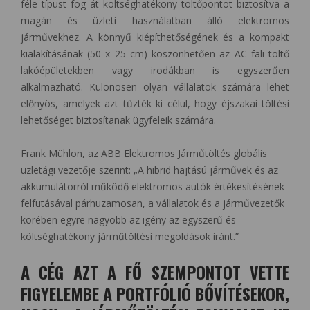
féle típust fog át költséghatékony töltőpontot biztosítva a
magán és üzleti használatban álló elektromos
járművekhez. A könnyű kiépíthetőségének és a kompakt
kialakításának (50 x 25 cm) köszönhetően az AC fali töltő
lakóépületekben vagy irodákban is egyszerűen
alkalmazható. Különösen olyan vállalatok számára lehet
előnyös, amelyek azt tűzték ki célul, hogy éjszakai töltési
lehetőséget biztosítanak ügyfeleik számára.
Frank Mühlon, az ABB Elektromos Járműtöltés globális
üzletági vezetője szerint: „A hibrid hajtású járművek és az
akkumulátorról működő elektromos autók értékesítésének
felfutásával párhuzamosan, a vállalatok és a járművezetők
körében egyre nagyobb az igény az egyszerű és
költséghatékony járműtöltési megoldások iránt.”
A CÉG AZT A FŐ SZEMPONTOT VETTE
FIGYELEMBE A PORTFÓLIÓ BŐVÍTÉSEKOR,