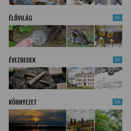
ÉLŐVILÁG
297
ÉVEZREDEK
207
KÖRNYEZET
245