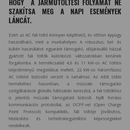
HOGY A JÁRMŰTÖLTÉSI FOLYAMAT NE
SZAKÍTSA MEG A NAPI ESEMÉNYEK
LÁNCÁT.
Ezért az AC fali töltő könnyen kiépíthető, és otthon éppúgy
használható, mint a munkahelyen. A robusztus, bel- és
kültéri használatot egyaránt támogató, időjárásálló házzal
gyártott fali töltők különböző változatokban kerülnek
forgalomba. A termékcsalád 4,6 és 11 kW-os AC töltési
teljesítményű megoldásai mellett, 22 kW-os háromfázisú
AC töltést biztosító verziót is tartalmaz. Az ABB többi
termékéhez hasonlóan, a műszaki támogatási
szolgáltatások globális hálózatán keresztül, a fali töltőkhöz
is jelentős műszaki támogatást biztosít. Nyílt forrású
kommunikációs protokollal, az OCPP-vel (Open Charge
Point Protocol) kompatibilis, fali töltője jövőbiztos,
hitelesítési és terheléskiegyenlítési képességekkel
rendelkezik.