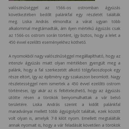
valószínűséggel az 1566-os ostromban ágyúzás
következtében bedőlt palánkfal egy részletét találták
meg. Liska András elmondta: a várat ugyan több
alkalommal megtámadták, ám ilyen mértékű ágyúzás csak
az 1566-os ostrom során történt, így biztos, hogy a lelet a
450 évvel ezelőtti eseményekhez köthető.
A nyomokból nagy valószínűséggel megállapítható, hogy az
intenzív ágyúzás miatt olyan mértékben gyengült meg a
palánk, hogy a fal szerkezetét alkotó tölgyfaoszlopok egy
része eltört, így az építmény egy szakaszon beomlott. Nagy
részletességgel nem ismertek a 450 évvel ezelőtti ostrom
történései, így akár az is feltételezhető, hogy az ágyúzás
ütötte résen a törökök benyomulhattak a vár belső
területére. Liska András szerint a kidőlt palánkfal
maradványai mellett több ágyúgolyót találtak, ezek között
volt olyan is, amelyik 7-8 kilót nyom. Emellett megtalálták
annak nyomait is, hogy a vár feladását követően a törökök