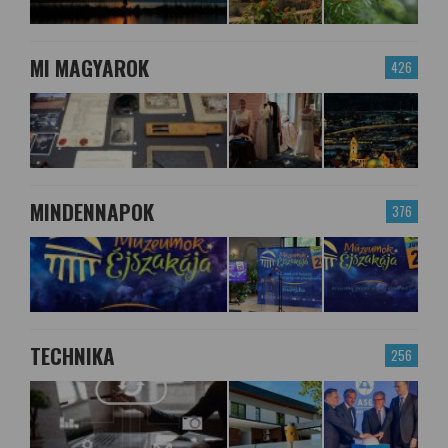
MI MAGYAROK
426
MINDENNAPOK
376
TECHNIKA
256