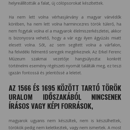
helyreállították a falat, új cölöpsorokat készítettek.
Ha nem lett volna vérhasjárvány a magyar várvédők
körében, ha nem lett volna harmincezres török túlerő, ha
nem fogytak volna el a magyarok élelmiszerkészletei, akkor
is bizonyosra vehető, hogy a vár egy ilyen ágyúzás miatt
elesett volna. Sőt, az sem segített volna a várfalon,
ha felvidéki felmentő seregek megérkeznek. Az Erkel Ferenc
Múzeum szakmai vezetője hangsúlyozta: konkrét
történelmi esemény régészeti nyomát találták meg, ez teszi
igazán fontossá és jelentőssé a leletet.
AZ 1566 ÉS 1695 KÖZÖTT TARTÓ TÖRÖK
URALOM IDŐSZAKÁBÓL NINCSENEK
ÍRÁSOS VAGY KÉPI FORRÁSOK,
magyarok ugyanis nem készültek, nem is készülhettek,
törökök pedig nem keletkeztek, vagy nem ismertek. A most