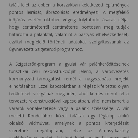
talált lelet az ebben a korszakban keletkezett építmények
pontos leírását, ábrázolását eredményezi. A megfelelő
időjárás esetén október végéig folytatódó ásatás célja,
hogy centiméterről centiméterre pontosan meg tudják
határozni a palánkfal, valamint a bástyák elhelyezkedését,
ezáltal megfelelő történeti adatokat szolgáltassanak az
úgynevezett Szigeterőd-programhoz.
A Szigeterőd-program a gyulai vár palánkerődítéseinek
turisztikai célú rekonstrukcióját jelenti, a városvezetés
kormányzati támogatást remél a nagyszabású projekt
elindításához. Ezzel kapcsolatban a régész kifejtette: olyan
területeket vizsgálnak még idén, ahol kérdés merül fel a
tervezett rekonstrukcióval kapcsolatban, ahol nem ismert a
várárok vonalvezetése vagy a palánk szélessége. A vár
melletti Rondellához közel találtak egy téglalap alakú
oldalsó védművet, amelynek a pontos kiterjedését
szeretnék megállapítani, illetve az Almásy-kastély
cselédszárnya mellett húzódó keleti palánkfal hosszanti