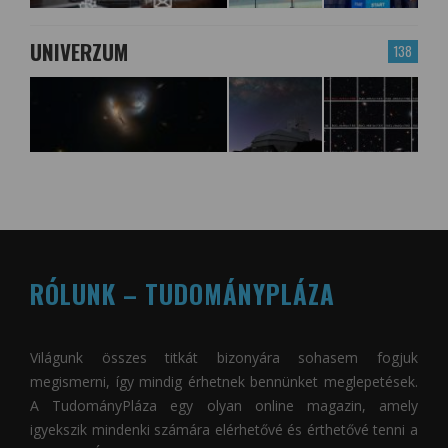
UNIVERZUM
138
RÓLUNK – TUDOMÁNYPLÁZA
Világunk összes titkát bizonyára sohasem fogjuk
megismerni, így mindig érhetnek bennünket meglepetések.
A
TudományPláza
egy olyan online magazin, amely
igyekszik mindenki számára elérhetővé és érthetővé tenni a