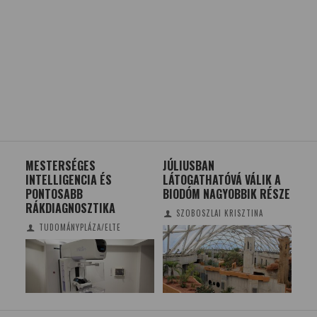
MESTERSÉGES
JÚLIUSBAN
E-
INTELLIGENCIA ÉS
LÁTOGATHATÓVÁ VÁLIK A
PONTOSABB
BIODÓM NAGYOBBIK RÉSZE
RÁKDIAGNOSZTIKA
SZOBOSZLAI KRISZTINA
TUDOMÁNYPLÁZA/ELTE