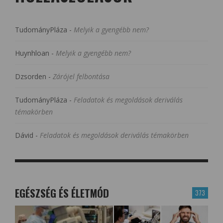
TudományPláza
-
Melyik a gyengébb nem?
Huynhloan
-
Melyik a gyengébb nem?
Dzsorden
-
Zárójel felbontása
TudományPláza
-
Feladatok és megoldások deriválás
témakörben
Dávid
-
Feladatok és megoldások deriválás témakörben
EGÉSZSÉG ÉS ÉLETMÓD
373