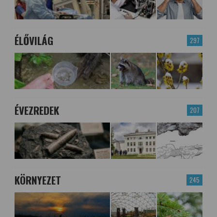
ÉLŐVILÁG
297
ÉVEZREDEK
207
KÖRNYEZET
245