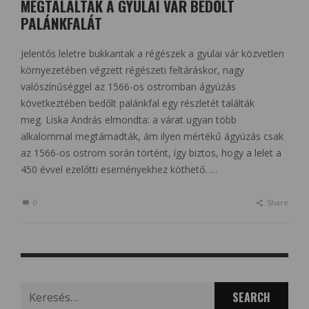
MEGTALÁLTÁK A GYULAI VÁR BEDŐLT
PALÁNKFALÁT
Jelentős leletre bukkantak a régészek a gyulai vár közvetlen
környezetében végzett régészeti feltáráskor, nagy
valószínűséggel az 1566-os ostromban ágyúzás
következtében bedőlt palánkfal egy részletét találták
meg. Liska András elmondta: a várat ugyan több
alkalommal megtámadták, ám ilyen mértékű ágyúzás csak
az 1566-os ostrom során történt, így biztos, hogy a lelet a
450 évvel ezelőtti eseményekhez köthető. …
0
Share
Search
for: