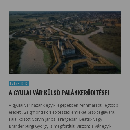
ÉVEZREDEK
A GYULAI VÁR KÜLSŐ PALÁNKERŐDÍTÉSEI
A gyulai vár hazánk egyik legépebben fennmaradt, legtöbb
eredeti, Zsigmond kori építészeti emléket őrző téglavára.
Falai között Corvin János, Frangepán Beatrix vagy
Brandenburgi György is megfordult. Viszont a vár egyik