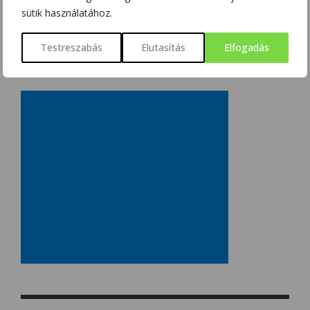
sütik használatához.
Testreszabás
Elutasítás
Elfogadás