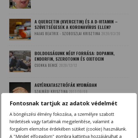
A QUERCETIN (KVERCETIN) ÉS A D-VITAMIN –
SZÖVETSÉGESEK A KORONAVÍRUS ELLEN?
HAJAS BEATRIX - SZOBOSZLAI KRISZTINA
2020/03/20
BOLDOGSÁGUNK NÉGY FORRÁSA: DOPAMIN,
ENDORFIN, SZEROTONIN ÉS OXITOCIN
CSONKA BENCE
2020/12/12
AGYÉRKATASZTRÓFÁK NYOMÁBAN
SZALMÁSI KRISZTINA
2017/10/08
Fontosnak tartjuk az adatok védelmét
A böngészési élmény fokozása, a személyre szabott
A LEKOPOGÁS BABONÁJA
hirdetések vagy tartalmak megjelenítése, valamint a
SZOBOSZLAI KRISZTINA
2018/03/15
forgalom elemzése érdekében sütiket (cookie) használunk.
A "Mindet elfogadom" gombra kattintva hozzájárulhat a