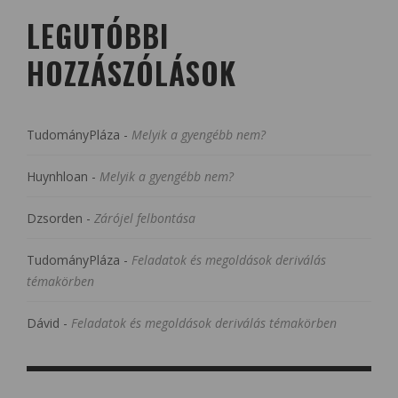
LEGUTÓBBI
HOZZÁSZÓLÁSOK
TudományPláza
-
Melyik a gyengébb nem?
Huynhloan
-
Melyik a gyengébb nem?
Dzsorden
-
Zárójel felbontása
TudományPláza
-
Feladatok és megoldások deriválás
témakörben
Dávid
-
Feladatok és megoldások deriválás témakörben