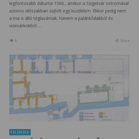
legfontosabb dátuma 1566., amikor a Szigetvár ostromával
azonos időszakban zajlott egy küzdelem. Ekkor pedig nem
a ma is álló téglavárnak, hanem a palánkfalakból és
vizesárkokból …
0
Share
ÉVEZREDEK