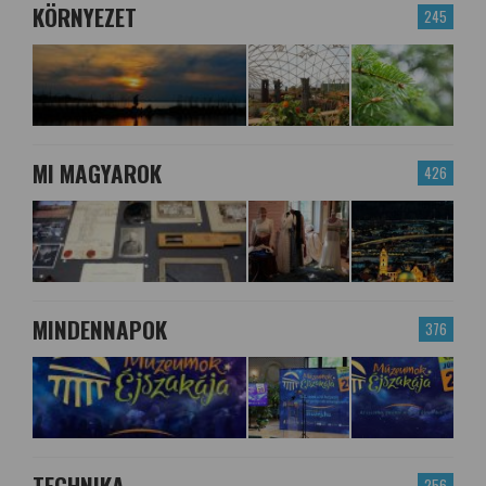
KÖRNYEZET
245
MI MAGYAROK
426
MINDENNAPOK
376
TECHNIKA
256