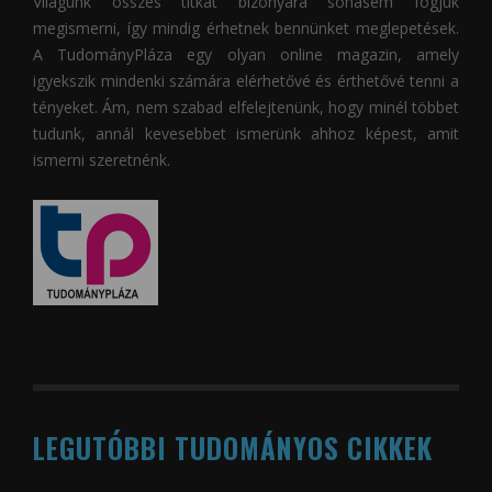
Világunk összes titkát bizonyára sohasem fogjuk
megismerni, így mindig érhetnek bennünket meglepetések.
A
TudományPláza
egy olyan online magazin, amely
igyekszik mindenki számára elérhetővé és érthetővé tenni a
tényeket. Ám, nem szabad elfelejtenünk, hogy minél többet
tudunk, annál kevesebbet ismerünk ahhoz képest, amit
ismerni szeretnénk.
LEGUTÓBBI TUDOMÁNYOS CIKKEK