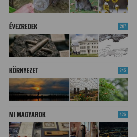
ÉVEZREDEK
207
KÖRNYEZET
245
MI MAGYAROK
426