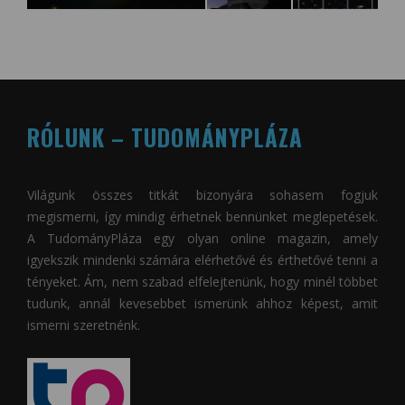
RÓLUNK – TUDOMÁNYPLÁZA
Világunk összes titkát bizonyára sohasem fogjuk
megismerni, így mindig érhetnek bennünket meglepetések.
A
TudományPláza
egy olyan online magazin, amely
igyekszik mindenki számára elérhetővé és érthetővé tenni a
tényeket. Ám, nem szabad elfelejtenünk, hogy minél többet
tudunk, annál kevesebbet ismerünk ahhoz képest, amit
ismerni szeretnénk.