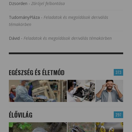
Dzsorden
-
Zárójel felbontása
TudományPláza
-
Feladatok és megoldások deriválás
témakörben
Dávid
-
Feladatok és megoldások deriválás témakörben
EGÉSZSÉG ÉS ÉLETMÓD
373
ÉLŐVILÁG
297