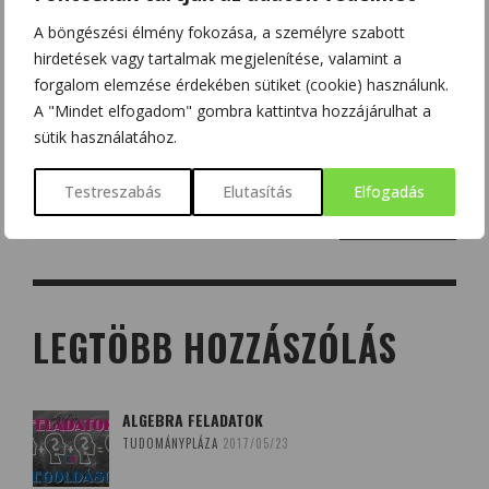
A böngészési élmény fokozása, a személyre szabott
hirdetések vagy tartalmak megjelenítése, valamint a
forgalom elemzése érdekében sütiket (cookie) használunk.
A "Mindet elfogadom" gombra kattintva hozzájárulhat a
sütik használatához.
Testreszabás
Elutasítás
Elfogadás
Search
for:
LEGTÖBB HOZZÁSZÓLÁS
ALGEBRA FELADATOK
TUDOMÁNYPLÁZA
2017/05/23