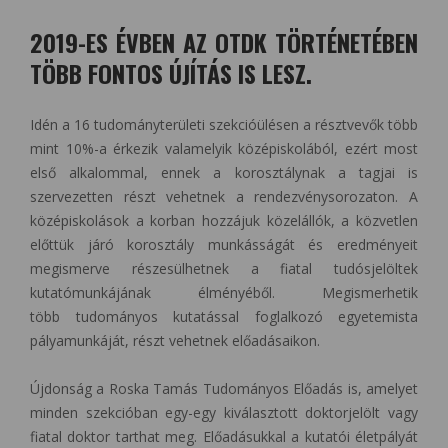
2019-ES ÉVBEN AZ OTDK TÖRTÉNETÉBEN
TÖBB FONTOS ÚJÍTÁS IS LESZ.
Idén a 16 tudományterületi szekcióülésen a résztvevők több
mint 10%-a érkezik valamelyik középiskolából, ezért most
első alkalommal, ennek a korosztálynak a tagjai is
szervezetten részt vehetnek a rendezvénysorozaton. A
középiskolások a korban hozzájuk közelállók, a közvetlen
előttük járó korosztály munkásságát és eredményeit
megismerve részesülhetnek a fiatal tudósjelöltek
kutatómunkájának élményéből. Megismerhetik
több tudományos kutatással foglalkozó egyetemista
pályamunkáját, részt vehetnek előadásaikon.
Újdonság a Roska Tamás Tudományos Előadás is, amelyet
minden szekcióban egy-egy kiválasztott doktorjelölt vagy
fiatal doktor tarthat meg. Előadásukkal a kutatói életpályát