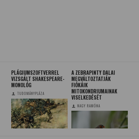
PLÁGIUMSZOFTVERREL
A ZEBRAPINTY DALAI
TE
VIZSGÁLT SHAKESPEARE-
MEGVÁLTOZTATJÁK
NY
MONOLÓG
FIÓKÁIK
KÖZ
MITOKONDRIUMAINAK
EG
TUDOMÁNYPLÁZA
VISELKEDÉSÉT
NAGY RAMÓNA