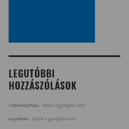
LEGUTÓBBI
HOZZÁSZÓLÁSOK
TudományPláza
-
Melyik a gyengébb nem?
Huynhloan
-
Melyik a gyengébb nem?