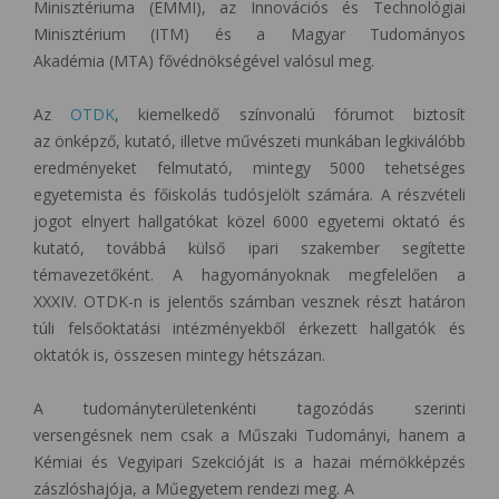
Minisztériuma (EMMI), az Innovációs és Technológiai
Minisztérium (ITM) és a Magyar Tudományos
Akadémia (MTA) fővédnökségével valósul meg.
Az
OTDK
, kiemelkedő színvonalú fórumot biztosít
az önképző, kutató, illetve művészeti munkában legkiválóbb
eredményeket felmutató, mintegy 5000 tehetséges
egyetemista és főiskolás tudósjelölt számára. A részvételi
jogot elnyert hallgatókat közel 6000 egyetemi oktató és
kutató, továbbá külső ipari szakember segítette
témavezetőként. A hagyományoknak megfelelően a
XXXIV. OTDK-n is jelentős számban vesznek részt határon
túli felsőoktatási intézményekből érkezett hallgatók és
oktatók is, összesen mintegy hétszázan.
A tudományterületenkénti tagozódás szerinti
versengésnek nem csak a Műszaki Tudományi, hanem a
Kémiai és Vegyipari Szekcióját is a hazai mérnökképzés
zászlóshajója, a Műegyetem rendezi meg. A