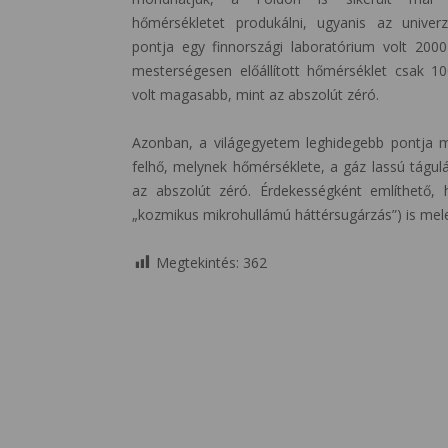
hőmérsékletet produkálni, ugyanis az univer
pontja egy finnországi laboratórium volt 2000
mesterségesen előállított hőmérséklet csak 10
volt magasabb, mint az abszolút zéró.
Azonban, a világegyetem leghidegebb pontja 
felhő, melynek hőmérséklete, a gáz lassú tág
az abszolút zéró. Érdekességként említhető, 
„kozmikus mikrohullámú háttérsugárzás”) is me
Megtekintés:
362