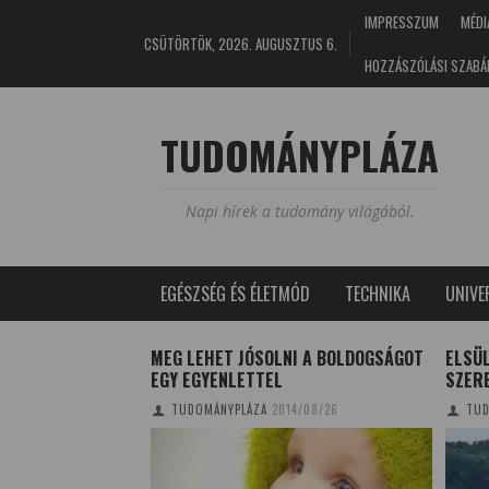
IMPRESSZUM
MÉDI
CSÜTÖRTÖK, 2026. AUGUSZTUS 6.
HOZZÁSZÓLÁSI SZABÁ
TUDOMÁNYPLÁZA
Napi hírek a tudomány világából.
EGÉSZSÉG ÉS ÉLETMÓD
TECHNIKA
UNIV
 NEMZETKÖZI
MEG LEHET JÓSOLNI A BOLDOGSÁGOT
ELSÜ
EGY EGYENLETTEL
SZER
4/01/13
TUDOMÁNYPLÁZA
2014/08/26
TUD