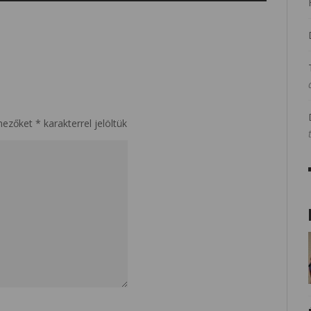
mezőket
*
karakterrel jelöltük