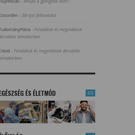
Huynhloan
-
Melyik a gyengébb nem?
Dzsorden
-
Zárójel felbontása
TudományPláza
-
Feladatok és megoldások
deriválás témakörben
Dávid
-
Feladatok és megoldások deriválás
témakörben
EGÉSZSÉG ÉS ÉLETMÓD
373