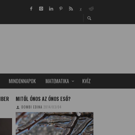
MINDENNAPOK
MATEMATIKA
KVÍZ
MBER
MITŐL ÓNOS AZ ÓNOS ESŐ?
TOLLDÍSZ ÉS TES
AMAZÓNIÁBAN – F
DOMBI EDINA
2014/03/04
NÉPRAJZI MÚZEU
TUDOMÁNYPLÁZA
20