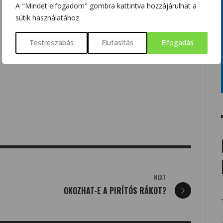
A "Mindet elfogadom" gombra kattintva hozzájárulhat a
sütik használatához.
Testreszabás
Elutasítás
Elfogadás
NEXT
OKOZHAT-E A PIRÍTÓS RÁKOT?