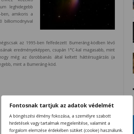
zum leghidegebb
-ben, amikoris a
0 billiomodnyival
mégiscsak az 1995-ben felfedezett Bumeráng-ködben lévő
ulásának eredményeképpen, csupán 1°C-kal magasabb, mint
hogy még az ősrobbanás által keltett háttérsugárzás (a
legebb, mint a Bumeráng-köd.
Fontosnak tartjuk az adatok védelmét
A böngészési élmény fokozása, a személyre szabott
hirdetések vagy tartalmak megjelenítése, valamint a
forgalom elemzése érdekében sütiket (cookie) használunk.