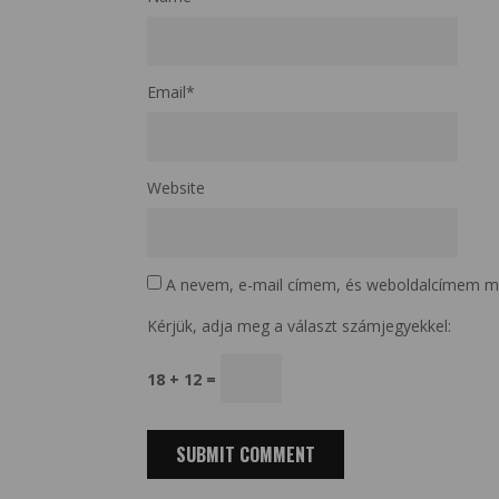
Email
*
Website
A nevem, e-mail címem, és weboldalcímem m
Kérjük, adja meg a választ számjegyekkel:
18 + 12 =