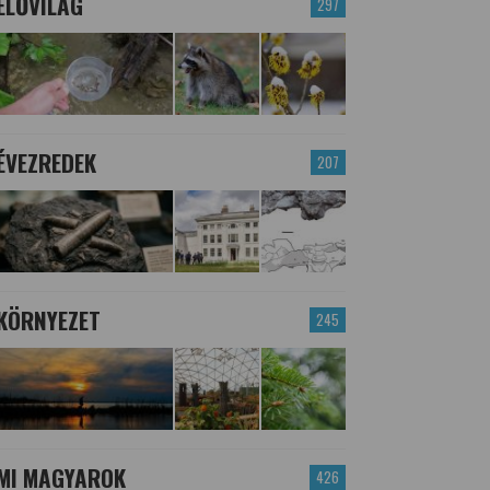
ÉLŐVILÁG
297
ÉVEZREDEK
207
KÖRNYEZET
245
MI MAGYAROK
426