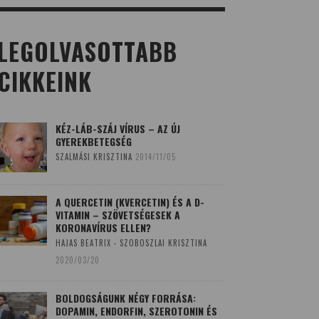
LEGOLVASOTTABB
CIKKEINK
KÉZ-LÁB-SZÁJ VÍRUS – AZ ÚJ
GYEREKBETEGSÉG
SZALMÁSI KRISZTINA
2014/11/05
A QUERCETIN (KVERCETIN) ÉS A D-
VITAMIN – SZÖVETSÉGESEK A
KORONAVÍRUS ELLEN?
HAJAS BEATRIX - SZOBOSZLAI KRISZTINA
2020/03/20
BOLDOGSÁGUNK NÉGY FORRÁSA:
DOPAMIN, ENDORFIN, SZEROTONIN ÉS