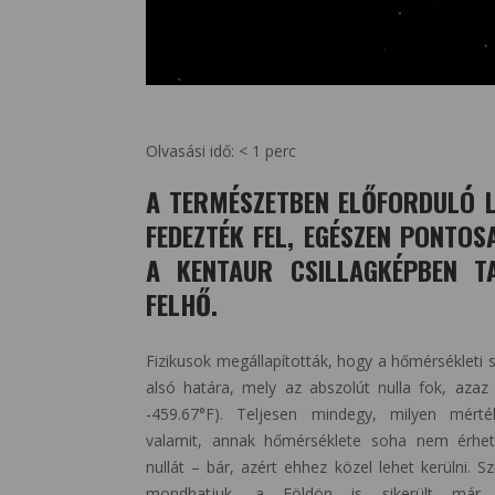
Olvasási idő:
< 1
perc
A TERMÉSZETBEN ELŐFORDULÓ L
FEDEZTÉK FEL, EGÉSZEN PONTO
A KENTAUR CSILLAGKÉPBEN T
FELHŐ.
Fizikusok megállapították, hogy a hőmérsékleti s
alsó határa, mely az abszolút nulla fok, azaz
-459.67°F). Teljesen mindegy, milyen mért
valamit, annak hőmérséklete soha nem érheti
nullát – bár, azért ehhez közel lehet kerülni. S
mondhatjuk, a Földön is sikerült már 