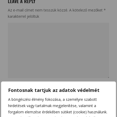
LEAVE A REPLY
Az e-mail címet nem tesszük közzé.
A kötelező mezőket
*
karakterrel jelöltük
Name
*
Fontosnak tartjuk az adatok védelmét
A böngészési élmény fokozása, a személyre szabott
hirdetések vagy tartalmak megjelenítése, valamint a
Email
*
forgalom elemzése érdekében sütiket (cookie) használunk.