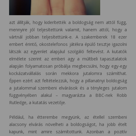
azt állítják, hogy kiderítették a boldogság nem attól függ,
mennyire jól teljesítettünk valamit, hanem attól, hogy a
vártnál jobban teljesítettünk-e.
A szakemberek 18 ezer
embert érintő, okostelefonos játékra épülő tesztje igazolni
látszik az egyenlet alapjául szolgáló feltevést. A kutatók
elmélete szerint az emberi agy a múltbeli tapasztalatok
alapján folyamatosan próbálja megbecsülni, hogy egy-egy
kockázatvállalás során mekkora jutalomra számíthat.
Éppen ezért azt feltételezzük, hogy a pillanatnyi boldogság
a jutalommal szembeni elvárások és a tényleges jutalom
függvényében alakul – magyarázta a BBC-nek Robb
Rutledge, a kutatás vezetője.
Például, ha étterembe megyünk, az étellel szembeni
alacsony elvárás növelheti a boldogságot, ha jobb ételt
kapunk, mint amire számítottunk. Azonban a pozitív