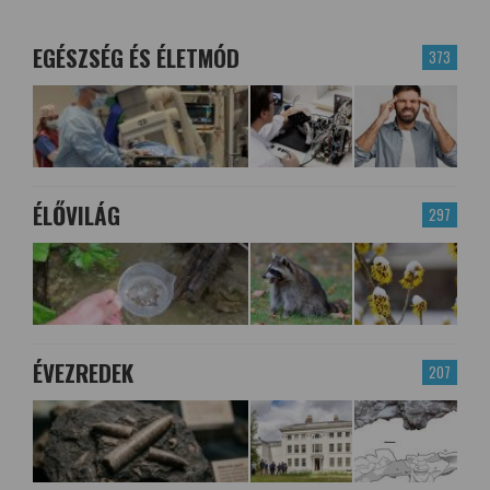
EGÉSZSÉG ÉS ÉLETMÓD
373
ÉLŐVILÁG
297
ÉVEZREDEK
207