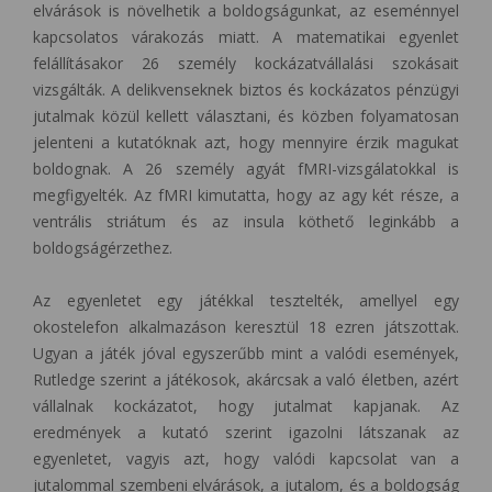
elvárások is növelhetik a boldogságunkat, az eseménnyel
kapcsolatos várakozás miatt. A matematikai egyenlet
felállításakor 26 személy kockázatvállalási szokásait
vizsgálták. A delikvenseknek biztos és kockázatos pénzügyi
jutalmak közül kellett választani, és közben folyamatosan
jelenteni a kutatóknak azt, hogy mennyire érzik magukat
boldognak. A 26 személy agyát fMRI-vizsgálatokkal is
megfigyelték. Az fMRI kimutatta, hogy az agy két része, a
ventrális striátum és az insula köthető leginkább a
boldogságérzethez.
Az egyenletet egy játékkal tesztelték, amellyel egy
okostelefon alkalmazáson keresztül 18 ezren játszottak.
Ugyan a játék jóval egyszerűbb mint a valódi események,
Rutledge szerint a játékosok, akárcsak a való életben, azért
vállalnak kockázatot, hogy jutalmat kapjanak. Az
eredmények a kutató szerint igazolni látszanak az
egyenletet, vagyis azt, hogy valódi kapcsolat van a
jutalommal szembeni elvárások, a jutalom, és a boldogság