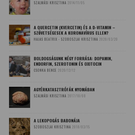
SZALMÁSI KRISZTINA
2014/11/05
A QUERCETIN (KVERCETIN) ÉS A D-VITAMIN –
SZÖVETSÉGESEK A KORONAVÍRUS ELLEN?
HAJAS BEATRIX - SZOBOSZLAI KRISZTINA
2020/03/20
BOLDOGSÁGUNK NÉGY FORRÁSA: DOPAMIN,
ENDORFIN, SZEROTONIN ÉS OXITOCIN
CSONKA BENCE
2020/12/12
AGYÉRKATASZTRÓFÁK NYOMÁBAN
SZALMÁSI KRISZTINA
2017/10/08
A LEKOPOGÁS BABONÁJA
SZOBOSZLAI KRISZTINA
2018/03/15