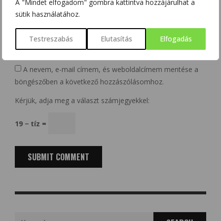
A "Mindet elfogadom" gombra kattintva hozzájárulhat a
sütik használatához.
Website
Testreszabás
Elutasítás
Elfogadás
A nevem, e-mail címem, és weboldalcímem mentése a
böngészőben a következő hozzászólásomhoz.
Kérjük, adja meg a választ számjegyekkel:
19 − tíz =
Search