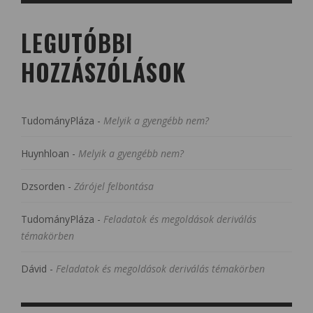
LEGUTÓBBI
HOZZÁSZÓLÁSOK
TudományPláza
-
Melyik a gyengébb nem?
Huynhloan
-
Melyik a gyengébb nem?
Dzsorden
-
Zárójel felbontása
TudományPláza
-
Feladatok és megoldások deriválás
témakörben
Dávid
-
Feladatok és megoldások deriválás témakörben