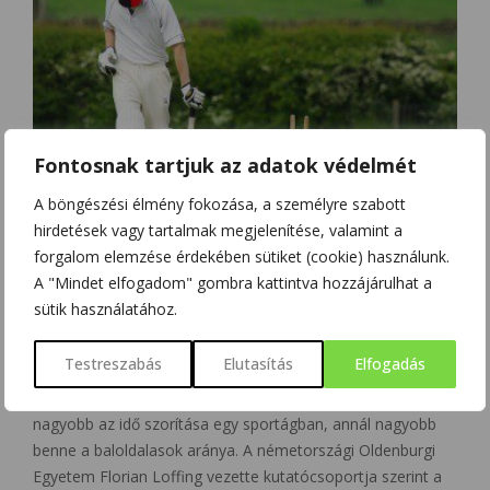
Fontosnak tartjuk az adatok védelmét
A böngészési élmény fokozása, a személyre szabott
hirdetések vagy tartalmak megjelenítése, valamint a
MINDENNAPOK
forgalom elemzése érdekében sütiket (cookie) használunk.
MIÉRT ELŐNYÖSEBB BALKEZESNEK LENNI
A "Mindet elfogadom" gombra kattintva hozzájárulhat a
A SPORTBAN?
sütik használatához.
Német kutatók szerint előnyösebb a balkezesség és a
Testreszabás
Elutasítás
Elfogadás
ballábasság az asztalitenisz, a baseball és a krikett
játékosai körében. Az adatok azt mutatják, hogy minél
nagyobb az idő szorítása egy sportágban, annál nagyobb
benne a baloldalasok aránya. A németországi Oldenburgi
Egyetem Florian Loffing vezette kutatócsoportja szerint a