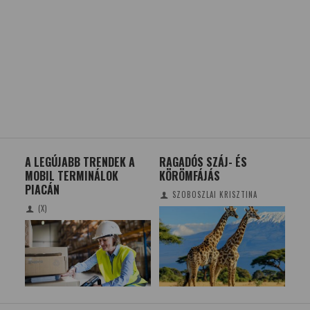
A
RAGADÓS SZÁJ- ÉS
MÉLYTENGERI
MA
KÖRÖMFÁJÁS
KORALLKERTEK
CU
SZOBOSZLAI KRISZTINA
TUDOMÁNYPLÁZA