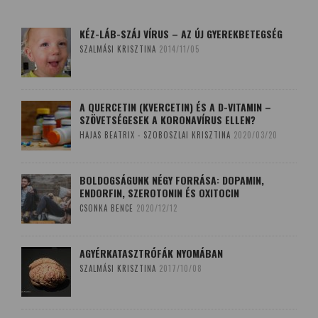
KÉZ-LÁB-SZÁJ VÍRUS – AZ ÚJ GYEREKBETEGSÉG
SZALMÁSI KRISZTINA
2014/11/05
A QUERCETIN (KVERCETIN) ÉS A D-VITAMIN –
SZÖVETSÉGESEK A KORONAVÍRUS ELLEN?
HAJAS BEATRIX - SZOBOSZLAI KRISZTINA
2020/03/20
BOLDOGSÁGUNK NÉGY FORRÁSA: DOPAMIN,
ENDORFIN, SZEROTONIN ÉS OXITOCIN
CSONKA BENCE
2020/12/12
AGYÉRKATASZTRÓFÁK NYOMÁBAN
SZALMÁSI KRISZTINA
2017/10/08