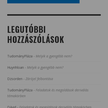
LEGUTÓBBI
HOZZÁSZÓLÁSOK
TudományPláza
-
Melyik a gyengébb nem?
Huynhloan
-
Melyik a gyengébb nem?
Dzsorden
-
Zárójel felbontása
TudományPláza
-
Feladatok és megoldások deriválás
témakörben
Dávid
-
Feladatok és megoldások deriválás témakörben