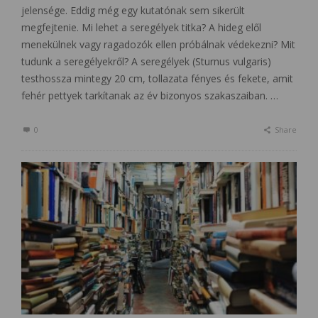
jelensége. Eddig még egy kutatónak sem sikerült
megfejtenie. Mi lehet a seregélyek titka? A hideg elől
menekülnek vagy ragadozók ellen próbálnak védekezni? Mit
tudunk a seregélyekről? A seregélyek (Sturnus vulgaris)
testhossza mintegy 20 cm, tollazata fényes és fekete, amit
fehér pettyek tarkítanak az év bizonyos szakaszaiban. …
0
Share