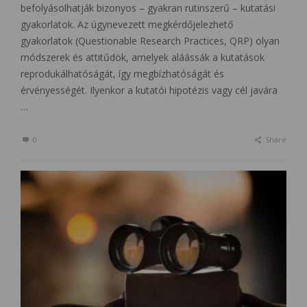
befolyásolhatják bizonyos – gyakran rutinszerű – kutatási
gyakorlatok. Az úgynevezett megkérdőjelezhető
gyakorlatok (Questionable Research Practices, QRP) olyan
módszerek és attitűdök, amelyek aláássák a kutatások
reprodukálhatóságát, így megbízhatóságát és
érvényességét. Ilyenkor a kutatói hipotézis vagy cél javára
…
0
Share