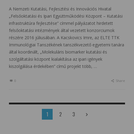
A Nemzeti Kutatási, Fejlesztési és Innovációs Hivatal
„Felsőoktatási és Ipari Együttműködési Központ – Kutatási
infrastruktúra fejlesztése” címmel pályázatot hirdetett
felsőoktatási intézmények által vezetett konzorciumok
részére 2016 júliusában. A Kacskovics Imre, az ELTE TTK
Immunológiai Tanszékének tanszékvezető egyetemi tanára
által koordinált, „Molekuláris biomarker kutatási és
szolgáltatási központ kialakítása az ipari igények
kiszolgálása érdekében” című projekt több, …
0
Share
1
2
3