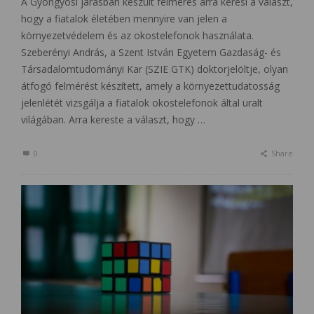
A Gyöngyösi járásban készült felmérés arra keresi a választ,
hogy a fiatalok életében mennyire van jelen a
környezetvédelem és az okostelefonok használata.
Szeberényi András, a Szent István Egyetem Gazdaság- és
Társadalomtudományi Kar (SZIE GTK) doktorjelöltje, olyan
átfogó felmérést készített, amely a környezettudatosság
jelenlétét vizsgálja a fiatalok okostelefonok által uralt
világában. Arra kereste a választ, hogy …
0
Share