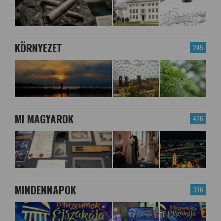
KÖRNYEZET
245
MI MAGYAROK
426
MINDENNAPOK
376