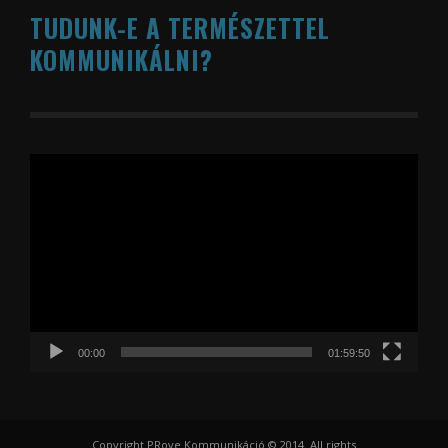
TUDUNK-E A TERMÉSZETTEL
KOMMUNIKÁLNI?
Videólejátszó
00:00
01:59:50
Copyright PRove Kommunikáció © 2014. All rights