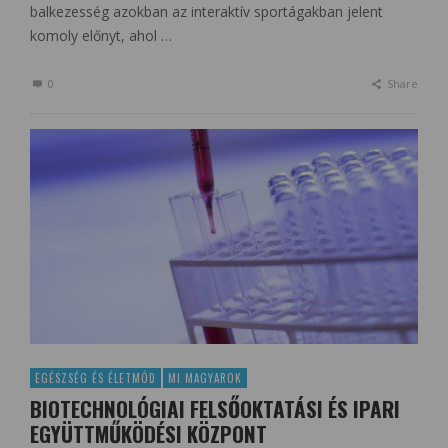
balkezesség azokban az interaktív sportágakban jelent
komoly előnyt, ahol …
0
Share
EGÉSZSÉG ÉS ÉLETMÓD
MI MAGYAROK
BIOTECHNOLÓGIAI FELSŐOKTATÁSI ÉS IPARI
EGYÜTTMŰKÖDÉSI KÖZPONT