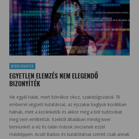
MINDENNAPOK
EGYETLEN ELEMZÉS NEM ELEGENDŐ
BIZONYÍTÉK
Ne egyél halat, mert bőrrákot okoz, szakdolgozatok 70
emberrel végzett kutatással, az éjszakai baglyok korábban
halnak, mint a koránkelők és akkor még a brit tudósokat
meg sem említettük. Ezektől általában mindig kiver
bennünket a víz és talán mások sincsenek ezzel
másképpen. Aczél Balázs és kutatótársai szerint csak annak