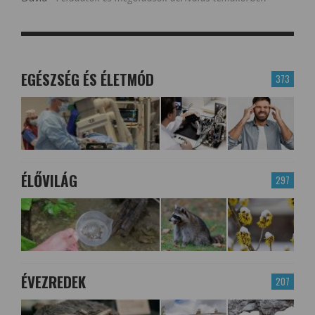
EGÉSZSÉG ÉS ÉLETMÓD
373
ÉLŐVILÁG
297
ÉVEZREDEK
207