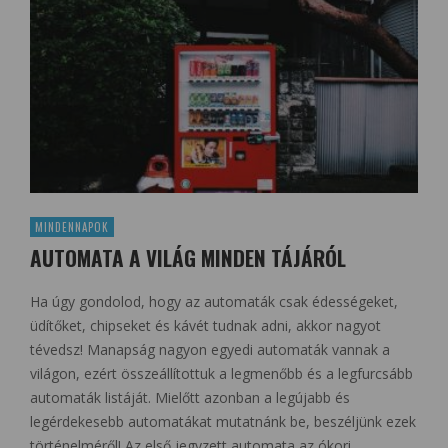
MINDENNAPOK
AUTOMATA A VILÁG MINDEN TÁJÁRÓL
Ha úgy gondolod, hogy az automaták csak édességeket,
üdítőket, chipseket és kávét tudnak adni, akkor nagyot
tévedsz! Manapság nagyon egyedi automaták vannak a
világon, ezért összeállítottuk a legmenőbb és a legfurcsább
automaták listáját. Mielőtt azonban a legújabb és
legérdekesebb automatákat mutatnánk be, beszéljünk ezek
történelméről! Az első jegyzett automata az ókori