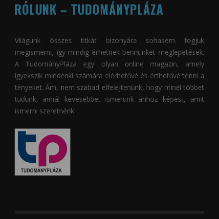
RÓLUNK – TUDOMÁNYPLÁZA
Világunk összes titkát bizonyára sohasem fogjuk
megismerni, így mindig érhetnek bennünket meglepetések.
A
TudományPláza
egy olyan online magazin, amely
igyekszik mindenki számára elérhetővé és érthetővé tenni a
tényeket. Ám, nem szabad elfelejtenünk, hogy minél többet
tudunk, annál kevesebbet ismerünk ahhoz képest, amit
ismerni szeretnénk.