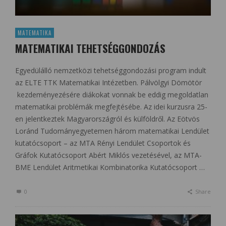
MATEMATIKA
MATEMATIKAI TEHETSÉGGONDOZÁS
Egyedülálló nemzetközi tehetséggondozási program indult
az ELTE TTK Matematikai Intézetben. Pálvölgyi Dömötör
kezdeményezésére diákokat vonnak be eddig megoldatlan
matematikai problémák megfejtésébe. Az idei kurzusra 25-
en jelentkeztek Magyarországról és külföldről. Az Eötvös
Loránd Tudományegyetemen három matematikai Lendület
kutatócsoport – az MTA Rényi Lendület Csoportok és
Gráfok Kutatócsoport Abért Miklós vezetésével, az MTA-
BME Lendület Aritmetikai Kombinatorika Kutatócsoport …
0
Share