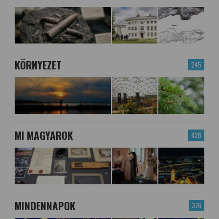
KÖRNYEZET
245
MI MAGYAROK
426
MINDENNAPOK
376