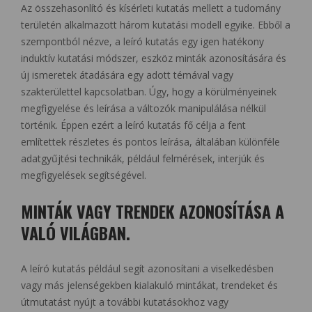
Az összehasonlító és kísérleti kutatás mellett a tudomány
területén alkalmazott három kutatási modell egyike. Ebből a
szempontból nézve, a leíró kutatás egy igen hatékony
induktív kutatási módszer, eszköz minták azonosítására és
új ismeretek átadására egy adott témával vagy
szakterülettel kapcsolatban. Úgy, hogy a körülményeinek
megfigyelése és leírása a változók manipulálása nélkül
történik. Éppen ezért a leíró kutatás fő célja a fent
említettek részletes és pontos leírása, általában különféle
adatgyűjtési technikák, például felmérések, interjúk és
megfigyelések segítségével.
MINTÁK VAGY TRENDEK AZONOSÍTÁSA A
VALÓ VILÁGBAN.
A leíró kutatás például segít azonosítani a viselkedésben
vagy más jelenségekben kialakuló mintákat, trendeket és
útmutatást nyújt a további kutatásokhoz vagy