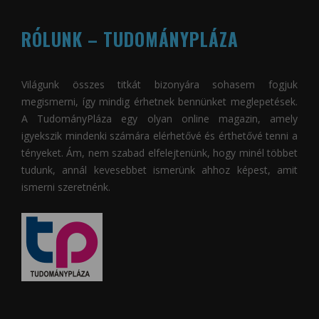
RÓLUNK – TUDOMÁNYPLÁZA
Világunk összes titkát bizonyára sohasem fogjuk
megismerni, így mindig érhetnek bennünket meglepetések.
A
TudományPláza
egy olyan online magazin, amely
igyekszik mindenki számára elérhetővé és érthetővé tenni a
tényeket. Ám, nem szabad elfelejtenünk, hogy minél többet
tudunk, annál kevesebbet ismerünk ahhoz képest, amit
ismerni szeretnénk.