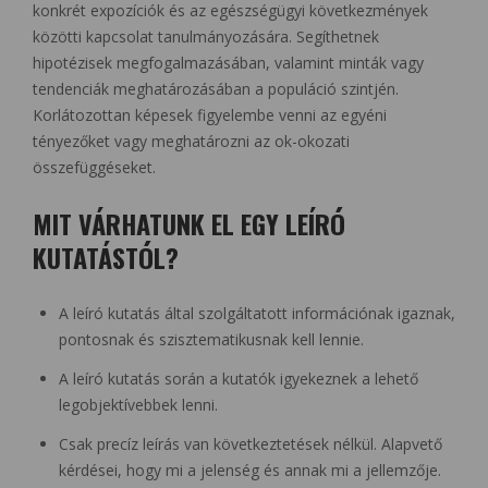
konkrét expozíciók és az egészségügyi következmények
közötti kapcsolat tanulmányozására. Segíthetnek
hipotézisek megfogalmazásában, valamint minták vagy
tendenciák meghatározásában a populáció szintjén.
Korlátozottan képesek figyelembe venni az egyéni
tényezőket vagy meghatározni az ok-okozati
összefüggéseket.
MIT VÁRHATUNK EL EGY LEÍRÓ
KUTATÁSTÓL?
A leíró kutatás által szolgáltatott információnak igaznak,
pontosnak és szisztematikusnak kell lennie.
A leíró kutatás során a kutatók igyekeznek a lehető
legobjektívebbek lenni.
Csak precíz leírás van következtetések nélkül. Alapvető
kérdései, hogy mi a jelenség és annak mi a jellemzője.