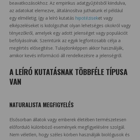
beavatkozásokhoz. Az empirikus adatgyűjtésből kiindulva,
az adatokat elemezve, általánosítva juthatunk el például
egy elméletig. így a leíró kutatás
hipotézisek
et vagy
elképzeléseket is kidolgozhat olyan lehetséges okokról vagy
tényezőkről, amelyek egy adott jelenséget vagy populációt
befolyásolnak. Szerintünk az egyik legfontosabb célja a
megértés elősegítése. Tulajdonképpen akkor használják,
amikor kevés információ áll rendelkezésre a jelenségről.
A LEÍRÓ KUTATÁSNAK TÖBBFÉLE TÍPUSA
VAN
NATURALISTA MEGFIGYELÉS
Elsősorban állatok vagy emberek életében természetesen
előforduló különböző események megfigyelésére szolgál.
Nem véletlen, hogy széles körben használják biológusok és