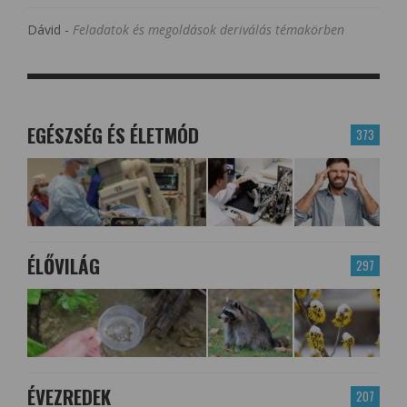
Dávid
-
Feladatok és megoldások deriválás témakörben
EGÉSZSÉG ÉS ÉLETMÓD
373
ÉLŐVILÁG
297
ÉVEZREDEK
207