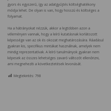
gyors és egyszerű, így az adatgyűjtés költséghatékony
módja lehet. De olyan is van, hogy hosszú és költséges a
folyamat.
Ha a hátrányokat nézzük, akkor a legtöbben azon a
véleményen vannak, hogy a leíró kutatásnak korlátozott
képessége van az ok és okozat meghatározására. Ráadásul
gyakran kis, specifikus mintákat használnak, amelyek nem
mindig reprezentatívak. A leíró tanulmányok gyakran nem
képesek az összes lehetséges zavaró változót ellenőrizni,
ami megnehezíti a következtetések levonását.
Megtekintés:
798