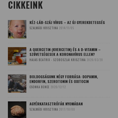
CIKKEINK
KÉZ-LÁB-SZÁJ VÍRUS – AZ ÚJ GYEREKBETEGSÉG
SZALMÁSI KRISZTINA
2014/11/05
A QUERCETIN (KVERCETIN) ÉS A D-VITAMIN –
SZÖVETSÉGESEK A KORONAVÍRUS ELLEN?
HAJAS BEATRIX - SZOBOSZLAI KRISZTINA
2020/03/20
BOLDOGSÁGUNK NÉGY FORRÁSA: DOPAMIN,
ENDORFIN, SZEROTONIN ÉS OXITOCIN
CSONKA BENCE
2020/12/12
AGYÉRKATASZTRÓFÁK NYOMÁBAN
SZALMÁSI KRISZTINA
2017/10/08