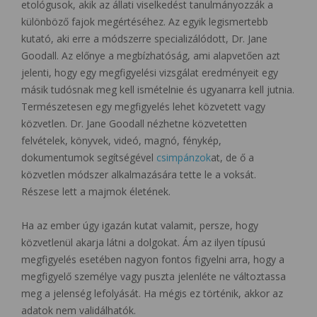
etológusok, akik az állati viselkedést tanulmányozzák a
különböző fajok megértéséhez. Az egyik legismertebb
kutató, aki erre a módszerre specializálódott, Dr. Jane
Goodall. Az előnye a megbízhatóság, ami alapvetően azt
jelenti, hogy egy megfigyelési vizsgálat eredményeit egy
másik tudósnak meg kell ismételnie és ugyanarra kell jutnia.
Természetesen egy megfigyelés lehet közvetett vagy
közvetlen. Dr. Jane Goodall nézhetne közvetetten
felvételek, könyvek, videó, magnó, fénykép,
dokumentumok segítségével
csimpánzok
at, de ő a
közvetlen módszer alkalmazására tette le a voksát.
Részese lett a majmok életének.
Ha az ember úgy igazán kutat valamit, persze, hogy
közvetlenül akarja látni a dolgokat. Ám az ilyen típusú
megfigyelés esetében nagyon fontos figyelni arra, hogy a
megfigyelő személye vagy puszta jelenléte ne változtassa
meg a jelenség lefolyását. Ha mégis ez történik, akkor az
adatok nem validálhatók.