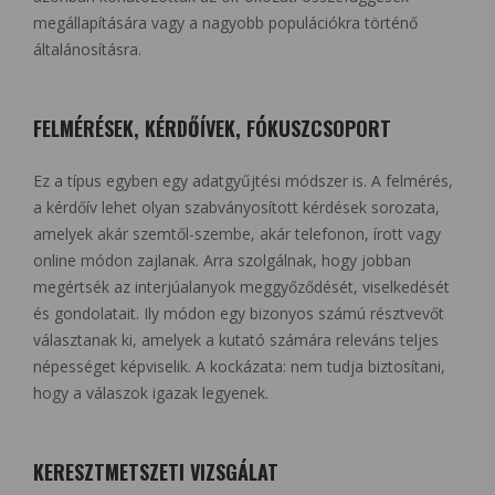
megállapítására vagy a nagyobb populációkra történő
általánosításra.
FELMÉRÉSEK, KÉRDŐÍVEK, FÓKUSZCSOPORT
Ez a típus egyben egy adatgyűjtési módszer is. A felmérés,
a kérdőív lehet olyan szabványosított kérdések sorozata,
amelyek akár szemtől-szembe, akár telefonon, írott vagy
online módon zajlanak. Arra szolgálnak, hogy jobban
megértsék az interjúalanyok meggyőződését, viselkedését
és gondolatait. Ily módon egy bizonyos számú résztvevőt
választanak ki, amelyek a kutató számára releváns teljes
népességet képviselik. A kockázata: nem tudja biztosítani,
hogy a válaszok igazak legyenek.
KERESZTMETSZETI VIZSGÁLAT