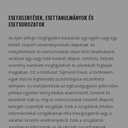
ESETJELENTÉSEK, ESETTANULMÁNYOK ÉS
ESETSOROZATOK
Az ilyen jellegű megfigyelési kutatások egy egyén vagy egy
kisebb csoport tanulmányozásán alapulnak. Az
esetjelentések és esetsorozatok olyan leíró tanulmányok,
amelyek egy vagy több konkrét állapot, történés, helyzet,
esemény esetének megfigyelését és jelentését foglalják
magukban. Ezt a módszert Sigmund Freud, a történelem
egyik első és leghíresebb pszichológusa részesítette
előnyben. Az esetjelentések az egészségügyben jellemzően
például egyetlen beteg klinikai anamnézisét, tüneteit és
kezelését írják le, míg az esetsorozatok hasonló állapotú
betegek csoportját vizsgálják. Ezek a vizsgálatok értékes
információkkal szolgálhatnak ritka betegségekről vagy a
váratlan kezelési eredményekről. Ezek a vizsgálatok
azonban korlátozottak az ok-okozati összefüggések