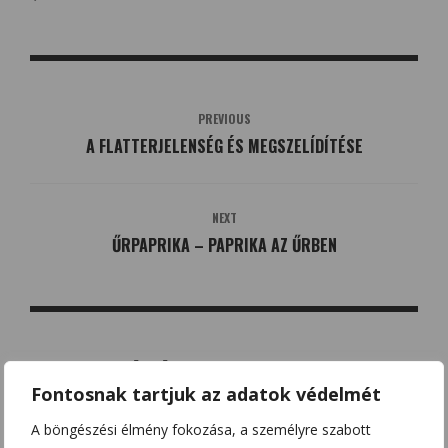
PREVIOUS
A FLATTERJELENSÉG ÉS MEGSZELÍDÍTÉSE
NEXT
ŰRPAPRIKA – PAPRIKA AZ ŰRBEN
KAPCSOLÓDÓ BEJEGYZÉSEK
Fontosnak tartjuk az adatok védelmét
A böngészési élmény fokozása, a személyre szabott