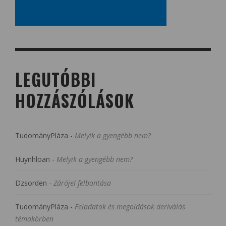
LEGUTÓBBI
HOZZÁSZÓLÁSOK
TudományPláza
-
Melyik a gyengébb nem?
Huynhloan
-
Melyik a gyengébb nem?
Dzsorden
-
Zárójel felbontása
TudományPláza
-
Feladatok és megoldások deriválás
témakörben