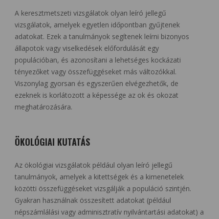
A keresztmetszeti vizsgálatok olyan leíró jellegű
vizsgálatok, amelyek egyetlen időpontban gyűjtenek
adatokat. Ezek a tanulmányok segítenek leírni bizonyos
állapotok vagy viselkedések előfordulását egy
populációban, és azonosítani a lehetséges kockázati
tényezőket vagy összefüggéseket más változókkal.
Viszonylag gyorsan és egyszerűen elvégezhetők, de
ezeknek is korlátozott a képessége az ok és okozat
meghatározására.
ÖKOLÓGIAI KUTATÁS
Az ökológiai vizsgálatok például olyan leíró jellegű
tanulmányok, amelyek a kitettségek és a kimenetelek
közötti összefüggéseket vizsgálják a populáció szintjén.
Gyakran használnak összesített adatokat (például
népszámlálási vagy adminisztratív nyilvántartási adatokat) a