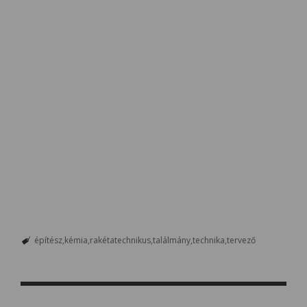
építész
kémia
rakétatechnikus
találmány
technika
tervező