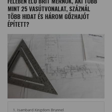
FELÉBEN ÉLŐ BRIT MÉRNÖK, AKI TÖBB
MINT 25 VASÚTVONALAT, SZÁZNÁL
TÖBB HIDAT ÉS HÁROM GŐZHAJÓT
ÉPÍTETT?
1. Isambard Kingdom Brunnel