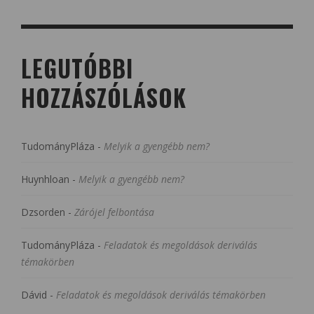
LEGUTÓBBI
HOZZÁSZÓLÁSOK
TudományPláza
-
Melyik a gyengébb nem?
Huynhloan
-
Melyik a gyengébb nem?
Dzsorden
-
Zárójel felbontása
TudományPláza
-
Feladatok és megoldások deriválás
témakörben
Dávid
-
Feladatok és megoldások deriválás témakörben