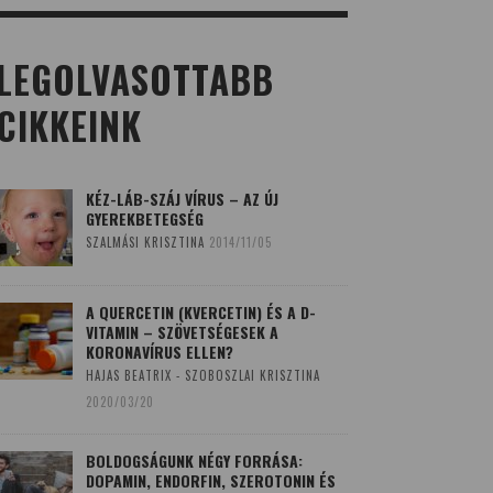
LEGOLVASOTTABB
CIKKEINK
KÉZ-LÁB-SZÁJ VÍRUS – AZ ÚJ
GYEREKBETEGSÉG
SZALMÁSI KRISZTINA
2014/11/05
A QUERCETIN (KVERCETIN) ÉS A D-
VITAMIN – SZÖVETSÉGESEK A
KORONAVÍRUS ELLEN?
HAJAS BEATRIX - SZOBOSZLAI KRISZTINA
2020/03/20
BOLDOGSÁGUNK NÉGY FORRÁSA:
DOPAMIN, ENDORFIN, SZEROTONIN ÉS