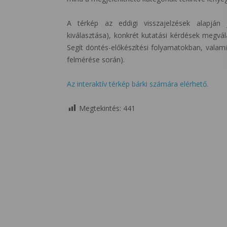
A térkép az eddigi visszajelzések alapján j
kiválasztása), konkrét kutatási kérdések megvá
Segít döntés-előkészítési folyamatokban, valami
felmérése során).
Az interaktív térkép bárki számára elérhető.
Megtekintés:
441