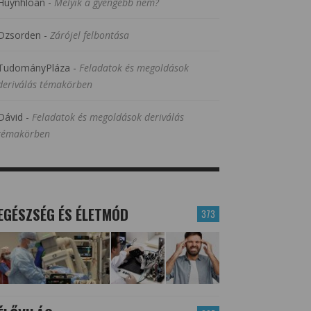
Huynhloan
-
Melyik a gyengébb nem?
Dzsorden
-
Zárójel felbontása
TudományPláza
-
Feladatok és megoldások
deriválás témakörben
Dávid
-
Feladatok és megoldások deriválás
témakörben
EGÉSZSÉG ÉS ÉLETMÓD
373