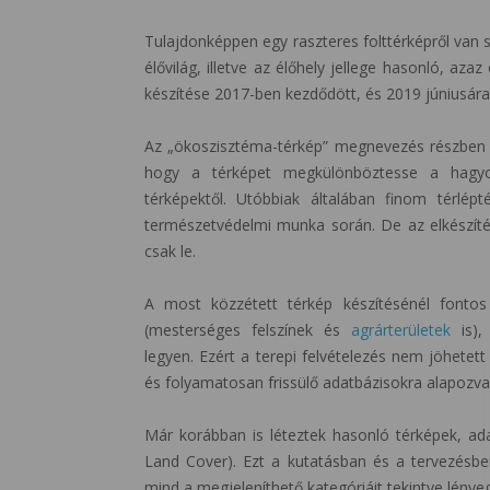
Tulajdonképpen egy raszteres folttérképről van s
élővilág, illetve az élőhely jellege hasonló, az
készítése 2017-ben kezdődött, és 2019 júniusára
Az „ökoszisztéma-térkép” megnevezés részben a
hogy a térképet megkülönböztesse a hagyom
térképektől. Utóbbiak általában finom térlép
természetvédelmi munka során. De az elkészítés
csak le.
A most közzétett térkép készítésénél fontos
(mesterséges felszínek és
agrárterületek
is), 
legyen. Ezért a terepi felvételezés nem jöhetett
és folyamatosan frissülő adatbázisokra alapozva 
Már korábban is léteztek hasonló térképek, adat
Land Cover). Ezt a kutatásban és a tervezésben
mind a megjeleníthető kategóriáit tekintve lénye