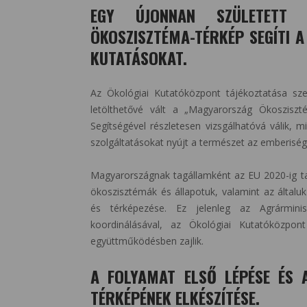
EGY ÚJONNAN SZÜLETETT T
ÖKOSZISZTÉMA-TÉRKÉP SEGÍTI 
KUTATÁSOKAT.
Az Ökológiai Kutatóközpont tájékoztatása sz
letölthetővé vált a „Magyarország Ökosziszté
Segítségével részletesen vizsgálhatóvá válik, 
szolgáltatásokat nyújt a természet az emberisé
Magyarországnak tagállamként az EU 2020-ig tar
ökoszisztémák és állapotuk, valamint az általu
és térképezése. Ez jelenleg az Agrárminis
koordinálásával, az Ökológiai Kutatóközpo
együttműködésben zajlik.
A FOLYAMAT ELSŐ LÉPÉSE ÉS 
TÉRKÉPÉNEK ELKÉSZÍTÉSE.