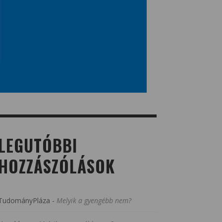
LEGUTÓBBI
HOZZÁSZÓLÁSOK
TudományPláza
-
Melyik a gyengébb nem?