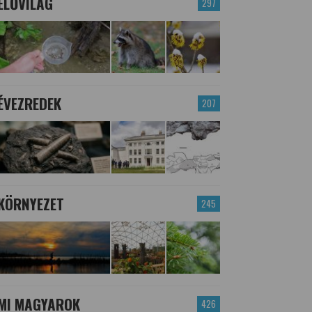
ÉLŐVILÁG
297
ÉVEZREDEK
207
KÖRNYEZET
245
MI MAGYAROK
426