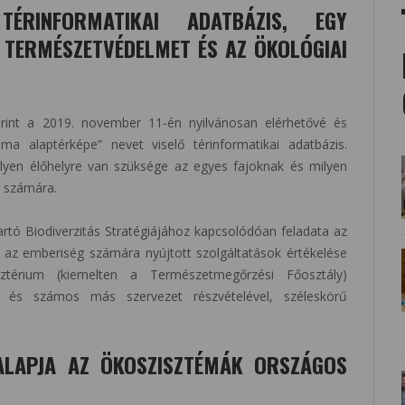
ÉRINFORMATIKAI ADATBÁZIS, EGY
A TERMÉSZETVÉDELMET ÉS AZ ÖKOLÓGIAI
erint a 2019. november 11-én nyilvánosan elérhetővé és
ma alaptérképe” nevet viselő térinformatikai adatbázis.
milyen élőhelyre van szüksége az egyes fajoknak és milyen
g számára.
tó Biodiverzitás Stratégiájához kapcsolódóan feladata az
k az emberiség számára nyújtott szolgáltatások értékelése
ztérium (kiemelten a Természetmegőrzési Főosztály)
nt és számos más szervezet részvételével, széleskörű
ALAPJA AZ ÖKOSZISZTÉMÁK ORSZÁGOS