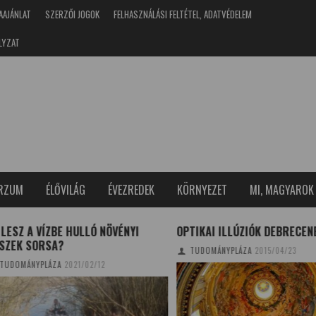
AAJÁNLAT
SZERZŐI JOGOK
FELHASZNÁLÁSI FELTÉTEL, ADATVÉDELEM
LYZAT
ERZUM
ÉLŐVILÁG
ÉVEZREDEK
KÖRNYEZET
MI, MAGYAROK
SZ A VÍZBE HULLÓ NÖVÉNYI
OPTIKAI ILLÚZIÓK DEBRECENBE
EK SORSA?
TUDOMÁNYPLÁZA
2015/04/23
OMÁNYPLÁZA
2021/02/12