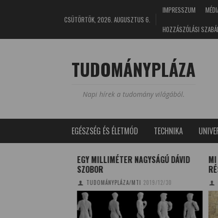
IMPRESSZUM
MÉDI
CSÜTÖRTÖK, 2026. AUGUSZTUS 6.
HOZZÁSZÓLÁSI SZABÁ
TUDOMÁNYPLÁZA
Napi hírek a tudomány világából.
EGÉSZSÉG ÉS ÉLETMÓD
TECHNIKA
UNIV
S
EGY MILLIMÉTER NAGYSÁGÚ DÁVID
MI LE
 FŐTÉTELE
SZOBOR
RÉSZ
17/05/04
TUDOMÁNYPLÁZA/MTI
2019/12/30
TUD