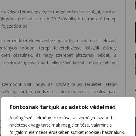
zó. Olyan térbeli egységek megjelenítésére szolgál, ahol az
az ökoszisztémákat alkot. A 2015-ös állapotot mutató térkép
 fejeződött be.
 nemzetközi elnevezéshez igazodik, részben azt célozza,
ányos módon, terepi felvételezéssel készült élőhely
tékben készülnek, és nagy szerepet játszanak például a
 erőforrás-igénye miatt jellemzően kisebb területeket fed
 szempont volt, hogy az ország teljes területét lefedő
szükségszerűen rendszeres időközönként aktualizálható
 szóba. Így a térkép már létező, egyéb célokra létrehozott,
Fontosnak tartjuk az adatok védelmét
készült el.
A böngészési élmény fokozása, a személyre szabott
bázisok, például az európai felszínborítási térkép (Corine
hirdetések vagy tartalmak megjelenítése, valamint a
 is sokoldalúan használják, de az új térkép mind térben,
forgalom elemzése érdekében sütiket (cookie) használunk.
gesen részletesebb.