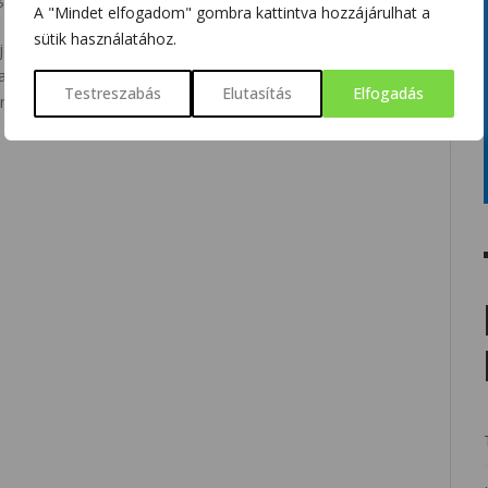
A "Mindet elfogadom" gombra kattintva hozzájárulhat a
sütik használatához.
ól használható kutatástervezéshez (pl.: mintaterületek
laszolásához (egyes fajok élőhely-igényeinek modellezése).
Testreszabás
Elutasítás
Elfogadás
nt a gyakorlati életben is (vizekkel kapcsolatos kockázatok