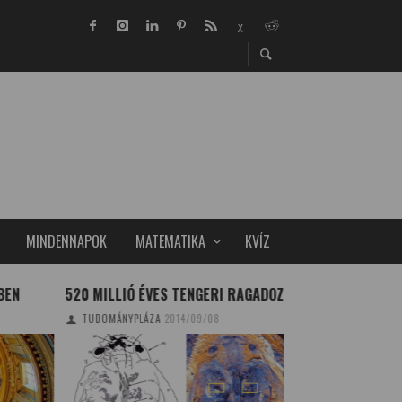
MINDENNAPOK
MATEMATIKA
KVÍZ
N
520 MILLIÓ ÉVES TENGERI RAGADOZÓ
AZ ELTE MUZEÁLIS
GYŰJTEMÉNYE ÚJ I
TUDOMÁNYPLÁZA
2014/09/08
OTTHONT KAPOTT
TUDOMÁNYPLÁZA
20