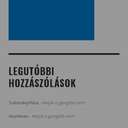
LEGUTÓBBI
HOZZÁSZÓLÁSOK
TudományPláza
-
Melyik a gyengébb nem?
Huynhloan
-
Melyik a gyengébb nem?