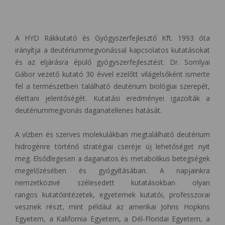
A HYD Rákkutató és Gyógyszerfejlesztő Kft. 1993 óta
irányítja a deutériummegvonással kapcsolatos kutatásokat
és az eljárásra épülő gyógyszerfejlesztést. Dr. Somlyai
Gábor vezető kutató 30 évvel ezelőtt világelsőként ismerte
fel a természetben található deutérium biológiai szerepét,
élettani jelentőségét. Kutatási eredményei igazolták a
deutériummegvonás daganatellenes hatását.
A vízben és szerves molekulákban megtalálható deutérium
hidrogénre történő stratégiai cseréje új lehetőséget nyit
meg. Elsődlegesen a daganatos és metabolikus betegségek
megelőzésében és gyógyításában. A napjainkra
nemzetközivé szélesedett kutatásokban olyan
rangos kutatóintézetek, egyetemek kutatói, professzorai
vesznek részt, mint például az amerikai Johns Hopkins
Egyetem, a Kalifornia Egyetem, a Dél-Floridai Egyetem, a