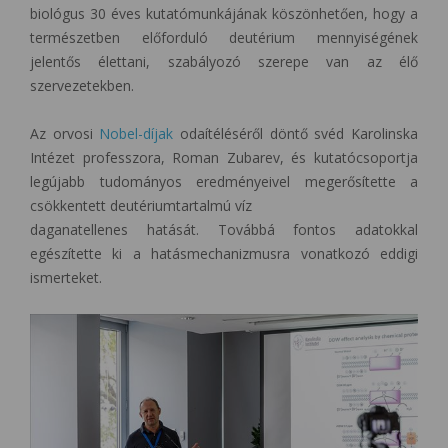
biológus 30 éves kutatómunkájának köszönhetően, hogy a
természetben előforduló deutérium mennyiségének
jelentős élettani, szabályozó szerepe van az élő
szervezetekben.
Az orvosi
Nobel-díjak
odaítéléséről döntő svéd Karolinska
Intézet professzora, Roman Zubarev, és kutatócsoportja
legújabb tudományos eredményeivel megerősítette a
csökkentett deutériumtartalmú víz
daganatellenes hatását. Továbbá fontos adatokkal
egészítette ki a hatásmechanizmusra vonatkozó eddigi
ismerteket.