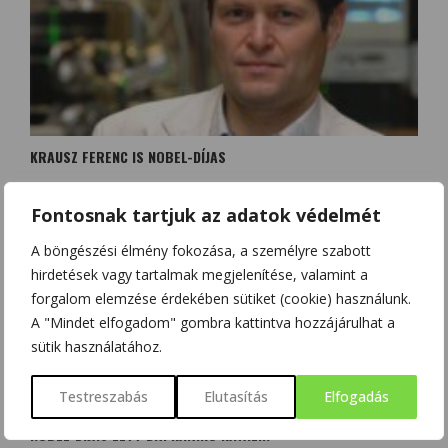
KRAUSZ FERENC IS NOBEL-DÍJAS
Fontosnak tartjuk az adatok védelmét
A böngészési élmény fokozása, a személyre szabott
hirdetések vagy tartalmak megjelenítése, valamint a
forgalom elemzése érdekében sütiket (cookie) használunk.
A "Mindet elfogadom" gombra kattintva hozzájárulhat a
sütik használatához.
Testreszabás
Elutasítás
Elfogadás
NOBEL-DÍJAS LETT DR. KARIKÓ KATALIN