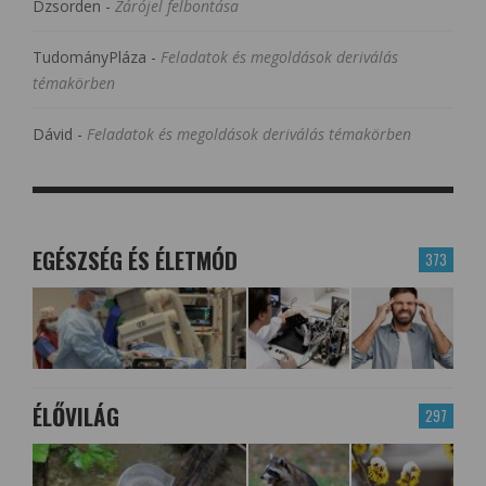
Dzsorden
-
Zárójel felbontása
TudományPláza
-
Feladatok és megoldások deriválás
témakörben
Dávid
-
Feladatok és megoldások deriválás témakörben
EGÉSZSÉG ÉS ÉLETMÓD
373
ÉLŐVILÁG
297