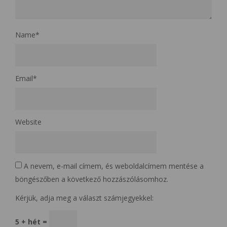
Name
*
Email
*
Website
A nevem, e-mail címem, és weboldalcímem mentése a
böngészőben a következő hozzászólásomhoz.
Kérjük, adja meg a választ számjegyekkel:
5 + hét =