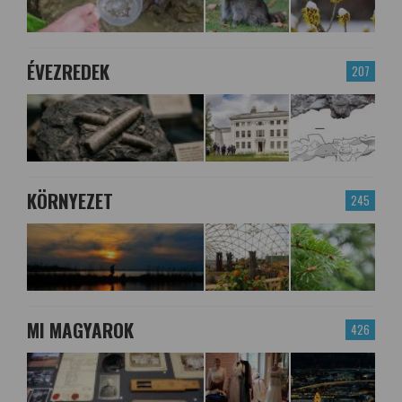
ÉVEZREDEK
207
KÖRNYEZET
245
MI MAGYAROK
426