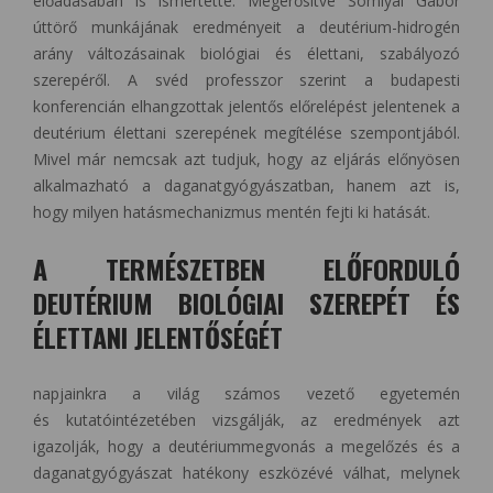
előadásában is ismertette. Megerősítve Somlyai Gábor
úttörő munkájának eredményeit a deutérium-hidrogén
arány változásainak biológiai és élettani, szabályozó
szerepéről. A svéd professzor szerint a budapesti
konferencián elhangzottak jelentős előrelépést jelentenek a
deutérium élettani szerepének megítélése szempontjából.
Mivel már nemcsak azt tudjuk, hogy az eljárás előnyösen
alkalmazható a daganatgyógyászatban, hanem azt is,
hogy milyen hatásmechanizmus mentén fejti ki hatását.
A TERMÉSZETBEN ELŐFORDULÓ
DEUTÉRIUM BIOLÓGIAI SZEREPÉT ÉS
ÉLETTANI JELENTŐSÉGÉT
napjainkra a világ számos vezető egyetemén
és kutatóintézetében vizsgálják, az eredmények azt
igazolják, hogy a deutériummegvonás a megelőzés és a
daganatgyógyászat hatékony eszközévé válhat, melynek