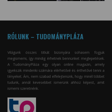
RÓLUNK – TUDOMÁNYPLÁZA
Világunk összes titkát bizonyára sohasem fogjuk
megismerni, így mindig érhetnek bennünket meglepetések.
A
TudományPláza
egy olyan online magazin, amely
igyekszik mindenki számára elérhetővé és érthetővé tenni a
tényeket. Ám, nem szabad elfelejtenünk, hogy minél többet
tudunk, annál kevesebbet ismerünk ahhoz képest, amit
ismerni szeretnénk.