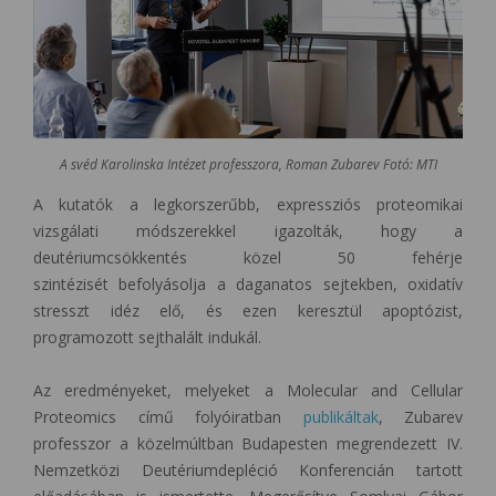
A svéd Karolinska Intézet professzora, Roman Zubarev Fotó: MTI
A kutatók a legkorszerűbb, expressziós proteomikai
vizsgálati módszerekkel igazolták, hogy a
deutériumcsökkentés közel 50 fehérje
szintézisét befolyásolja a daganatos sejtekben, oxidatív
stresszt idéz elő, és ezen keresztül apoptózist,
programozott sejthalált indukál.
Az eredményeket, melyeket a Molecular and Cellular
Proteomics című folyóiratban
publikáltak
, Zubarev
professzor a közelmúltban Budapesten megrendezett IV.
Nemzetközi Deutériumdepléció Konferencián tartott