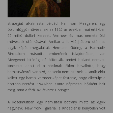
stratégiát alkalmazta például Han van Meegeren, egy
ópiumfüggő művész, aki az 1920-as években mai értékben
65 millió dollárt keresett Vermeer és más németalföldi
művészek utánzásával. Amikor a II. világháború után az
egyik képét megtalálták Hermann Göring, a Harmadik
Birodalom második emberének tulajdonában, van
Meegerent bíróság elé állították, amiért holland nemzeti
kincseket adott el a náciknak. Ekkor bevallotta, hogy
hamisítványról van szó, de senki nem hitt neki – tanúk előtt
kellett egy hamis Vermeer-képet festenie, hogy elkerülje a
börtönbüntetést. 1947-ben szinte népmesei hősként halt
meg, mint a férfi, aki átverte Göringet.
A közelmúltban egy hamisítási botrány miatt az egyik
nagynevű New York-i galéria, a Knoedler is kénytelen volt