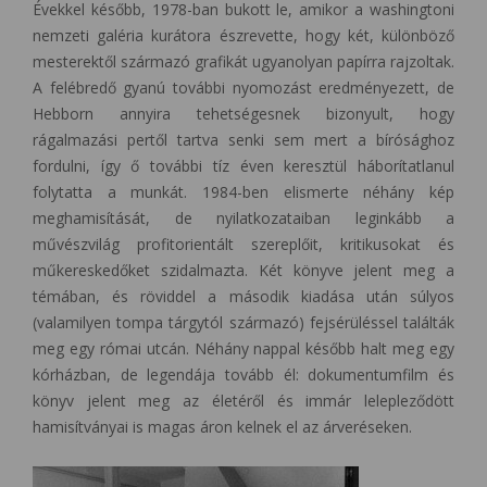
Évekkel később, 1978-ban bukott le, amikor a washingtoni
nemzeti galéria kurátora észrevette, hogy két, különböző
mesterektől származó grafikát ugyanolyan papírra rajzoltak.
A felébredő gyanú további nyomozást eredményezett, de
Hebborn annyira tehetségesnek bizonyult, hogy
rágalmazási pertől tartva senki sem mert a bírósághoz
fordulni, így ő további tíz éven keresztül háborítatlanul
folytatta a munkát. 1984-ben elismerte néhány kép
meghamisítását, de nyilatkozataiban leginkább a
művészvilág profitorientált szereplőit, kritikusokat és
műkereskedőket szidalmazta. Két könyve jelent meg a
témában, és röviddel a második kiadása után súlyos
(valamilyen tompa tárgytól származó) fejsérüléssel találták
meg egy római utcán. Néhány nappal később halt meg egy
kórházban, de legendája tovább él: dokumentumfilm és
könyv jelent meg az életéről és immár lelepleződött
hamisítványai is magas áron kelnek el az árveréseken.