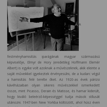
A
festményhamisítás iparágának magyar származású
képviselője, Elmyr de Hory (eredetileg Hoffmann Elemér
Albert) is egyike volt azoknak a művészeknek, akik eleinte a
saját műveikkel igyekeztek érvényesülni, de a kudarc végül
a hamisítás felé terelte őket. Az 1920-as évek párizsi
kávéházaiban olyan sikeres művészekkel ismerkedett
össze, mint Picasso, Derain és Matisse, és hamar kiderült,
hogy kiváló beleérző-képességgel tudja mások stílusát
utánozni. 1947-ben New Yorkba költözött, ahol húsz éven