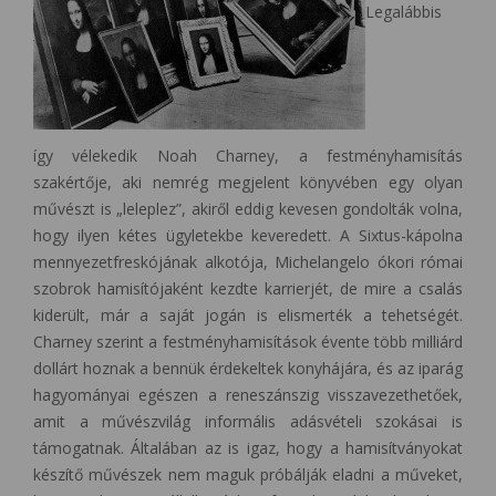
Legalábbis
így vélekedik Noah Charney, a festményhamisítás
szakértője, aki nemrég megjelent könyvében egy olyan
művészt is „leleplez”, akiről eddig kevesen gondolták volna,
hogy ilyen kétes ügyletekbe keveredett. A Sixtus-kápolna
mennyezetfreskójának alkotója, Michelangelo ókori római
szobrok hamisítójaként kezdte karrierjét, de mire a csalás
kiderült, már a saját jogán is elismerték a tehetségét.
Charney szerint a festményhamisítások évente több milliárd
dollárt hoznak a bennük érdekeltek konyhájára, és az iparág
hagyományai egészen a reneszánszig visszavezethetőek,
amit a művészvilág informális adásvételi szokásai is
támogatnak. Általában az is igaz, hogy a hamisítványokat
készítő művészek nem maguk próbálják eladni a műveket,