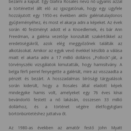
bezárni a kapuit. Egy Glafira Rosales nevű nő ugyanis azzal
a történettel állt elő az igazgatónak, hogy egy ügyfele
hozzájutott egy 1950-es években aktív galériatulajdonos
gyűjteményéhez, és most el akarja adni a képeket. Az évek
során 40 festményt adott el a Knoedlernek, és bár Ann
Freedman, a galéria vezetője konzultált szakértőkkel az
eredetiségükről, azok elég meggyőzőnek találták az
alkotásokat. Amikor az egyik vevő évekkel később a válása
miatt el akarta adni a 17 millió dolláros „Pollock“-ját, a
törvényszéki vizsgálatok kimutatták, hogy hamisítvány. A
belga férfi perrel fenyegette a galériát, mire az visszaadta a
pénzét és bezárt. A hosszadalmas bírósági tárgyalások
során kiderült, hogy a Rosales által eladott képek
mindegyike hamis volt, amelyeket egy 76 éves kínai
bevándorló festett a nő lakásán, összesen 33 millió
dollárhoz, és a történet végére életfogytiglani
börtönbüntetéshez juttatva őt.
Az 1980-as években az amatőr festő John Myatt