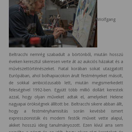
Wolfgang
Beltracchi nemrég szabadult a börtönből, miután hosszú
éveken keresztül sikeresen verte át az aukciós házakat és a
művészettörténészeket. Fiatal korában sokat utazgatott
Európában, ahol bolhapiacokon árult festményeket másolt,
de sokkal ambiciózusabb lett, miután megismerkedett
feleségével 1992-ben. Együtt több millió dollárt kerestek
azzal, hogy olyan műveket adtak el, amelyeket Helene
nagyapai örökségnek állított be. Beltracchi sikere abban állt,
hogy a festményhamisítás során kevésbé ismert
expresszionisták és modern festők műveit vette alapul,
akiket hosszú ideig tanulmányozott. Ezen kívül arra sem