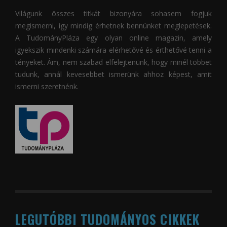
Világunk összes titkát bizonyára sohasem fogjuk
megismerni, így mindig érhetnek bennünket meglepetések.
A
TudományPláza
egy olyan online magazin, amely
igyekszik mindenki számára elérhetővé és érthetővé tenni a
tényeket. Ám, nem szabad elfelejtenünk, hogy minél többet
tudunk, annál kevesebbet ismerünk ahhoz képest, amit
ismerni szeretnénk.
LEGUTÓBBI TUDOMÁNYOS CIKKEK