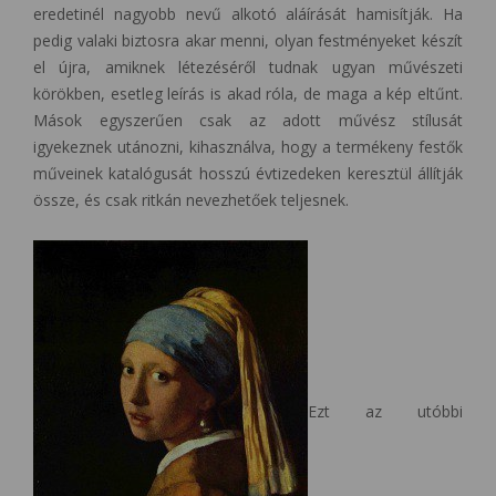
eredetinél nagyobb nevű alkotó aláírását hamisítják. Ha
pedig valaki biztosra akar menni, olyan festményeket készít
el újra, amiknek létezéséről tudnak ugyan művészeti
körökben, esetleg leírás is akad róla, de maga a kép eltűnt.
Mások egyszerűen csak az adott művész stílusát
igyekeznek utánozni, kihasználva, hogy a termékeny festők
műveinek katalógusát hosszú évtizedeken keresztül állítják
össze, és csak ritkán nevezhetőek teljesnek.
Ezt az utóbbi