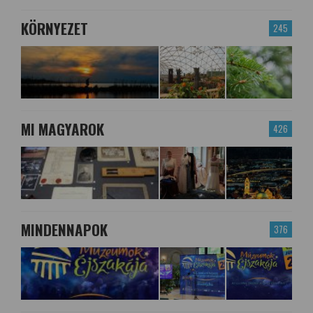
KÖRNYEZET
245
MI MAGYAROK
426
MINDENNAPOK
376