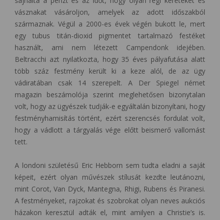
sajnálta a pénzt és az időt, hogy olyan régi kereteket és
vásznakat vásároljon, amelyek az adott időszakból
származnak. Végül a 2000-es évek végén bukott le, mert
egy tubus titán-dioxid pigmentet tartalmazó festéket
használt, ami nem létezett Campendonk idejében.
Beltracchi azt nyilatkozta, hogy 35 éves pályafutása alatt
több száz festmény került ki a keze alól, de az ügy
vádiratában csak 14 szerepelt. A Der Spiegel német
magazin beszámolója szerint meglehetősen bizonytalan
volt, hogy az ügyészek tudják-e egyáltalán bizonyítani, hogy
festményhamisítás történt, ezért szerencsés fordulat volt,
hogy a vádlott a tárgyalás vége előtt beismerő vallomást
tett.
A londoni születésű Eric Hebborn sem tudta eladni a saját
képeit, ezért olyan művészek stílusát kezdte leutánozni,
mint Corot, Van Dyck, Mantegna, Rhigi, Rubens és Piranesi.
A festményeket, rajzokat és szobrokat olyan neves aukciós
házakon keresztül adták el, mint amilyen a Christie’s is.