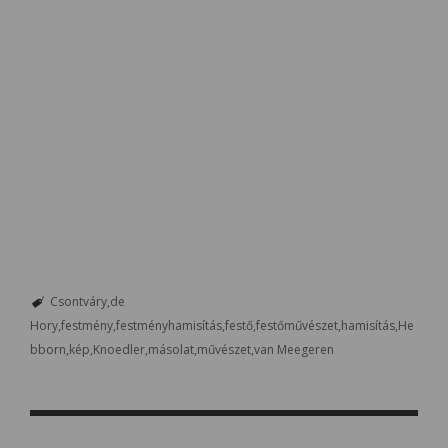
Csontváry
de
Hory
festmény
festményhamisítás
festő
festőművészet
hamisítás
He
bborn
kép
Knoedler
másolat
művészet
van Meegeren