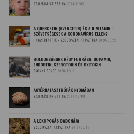
SZALMÁSI KRISZTINA
2014/11/05
A QUERCETIN (KVERCETIN) ÉS A D-VITAMIN –
SZÖVETSÉGESEK A KORONAVÍRUS ELLEN?
HAJAS BEATRIX - SZOBOSZLAI KRISZTINA
2020/03/20
BOLDOGSÁGUNK NÉGY FORRÁSA: DOPAMIN,
ENDORFIN, SZEROTONIN ÉS OXITOCIN
CSONKA BENCE
2020/12/12
AGYÉRKATASZTRÓFÁK NYOMÁBAN
SZALMÁSI KRISZTINA
2017/10/08
A LEKOPOGÁS BABONÁJA
SZOBOSZLAI KRISZTINA
2018/03/15