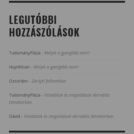
LEGUTÓBBI
HOZZÁSZÓLÁSOK
TudományPláza
-
Melyik a gyengébb nem?
Huynhloan
-
Melyik a gyengébb nem?
Dzsorden
-
Zárójel felbontása
TudományPláza
-
Feladatok és megoldások deriválás
témakörben
Dávid
-
Feladatok és megoldások deriválás témakörben