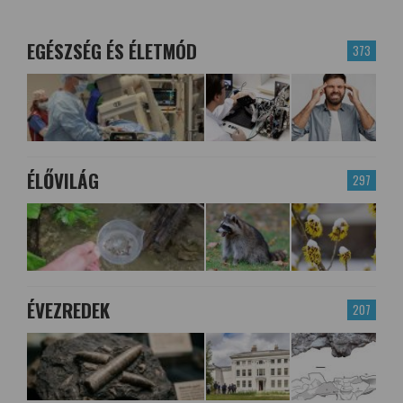
EGÉSZSÉG ÉS ÉLETMÓD
373
ÉLŐVILÁG
297
ÉVEZREDEK
207