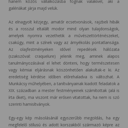
hanem közös vállalkozásba fognak valakivel, aki a
galériákat járja majd velük.
Az elnagyolt kézjegy, amatőr ecsetvonások, rajzbeli hibák
és a rosszul eltalált modor mind olyan tulajdonságok,
amelyek nyomra vezethetik a művészettörténészeket,
csakúgy, mint a színek vagy az árnyékolás pontatlansága.
Az olajfestményeken idővel repedések hálózata
(szakszóval: craquelure) jelenik meg, aminek alapos
tanulmányozásával el lehet dönteni, hogy természetesen
vagy kémiai eljárásnak köszönhetően alakultak-e ki. Az
eredetiség kérdése időben előrehaladva is változhat. A
Munkácsy műhelyében, a tanítványainak kiadott feladatok a
XIX. században a mester festményeinek számítottak (alá is
írta őket), ma viszont már erősen vitatottak, ha nem is szó
szerinti hamisítványok.
Egy-egy kép másolásánál egyszerűbb megoldás, ha egy
megfelelő stílusú és adott korszakból származó képre az