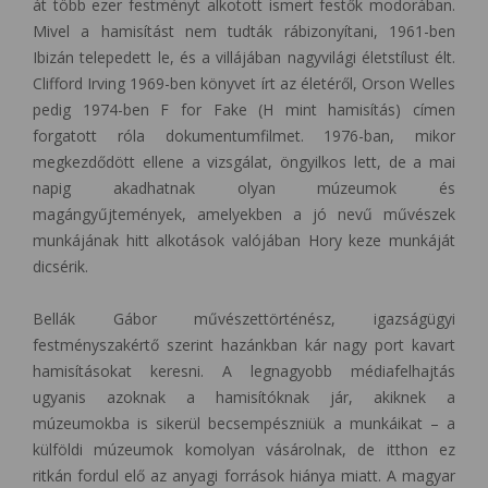
át több ezer festményt alkotott ismert festők modorában.
Mivel a hamisítást nem tudták rábizonyítani, 1961-ben
Ibizán telepedett le, és a villájában nagyvilági életstílust élt.
Clifford Irving 1969-ben könyvet írt az életéről, Orson Welles
pedig 1974-ben F for Fake (H mint hamisítás) címen
forgatott róla dokumentumfilmet. 1976-ban, mikor
megkezdődött ellene a vizsgálat, öngyilkos lett, de a mai
napig akadhatnak olyan múzeumok és
magángyűjtemények, amelyekben a jó nevű művészek
munkájának hitt alkotások valójában Hory keze munkáját
dicsérik.
Bellák Gábor művészettörténész, igazságügyi
festményszakértő szerint hazánkban kár nagy port kavart
hamisításokat keresni. A legnagyobb médiafelhajtás
ugyanis azoknak a hamisítóknak jár, akiknek a
múzeumokba is sikerül becsempészniük a munkáikat – a
külföldi múzeumok komolyan vásárolnak, de itthon ez
ritkán fordul elő az anyagi források hiánya miatt. A magyar