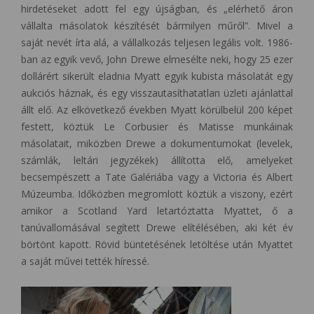
hirdetéseket adott fel egy újságban, és „elérhető áron
vállalta másolatok készítését bármilyen műről”. Mivel a
saját nevét írta alá, a vállalkozás teljesen legális volt. 1986-
ban az egyik vevő, John Drewe elmesélte neki, hogy 25 ezer
dollárért sikerült eladnia Myatt egyik kubista másolatát egy
aukciós háznak, és egy visszautasíthatatlan üzleti ajánlattal
állt elő. Az elkövetkező években Myatt körülbelül 200 képet
festett, köztük Le Corbusier és Matisse munkáinak
másolatait, miközben Drewe a dokumentumokat (levelek,
számlák, leltári jegyzékek) állította elő, amelyeket
becsempészett a Tate Galériába vagy a Victoria és Albert
Múzeumba. Időközben megromlott köztük a viszony, ezért
amikor a Scotland Yard letartóztatta Myattet, ő a
tanúvallomásával segített Drewe elítélésében, aki két év
börtönt kapott. Rövid büntetésének letöltése után Myattet
a saját művei tették híressé.