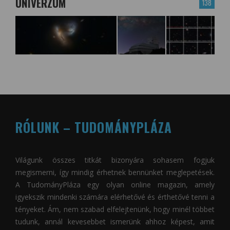
UNIVERZUM
138
RÓLUNK – TUDOMÁNYPLÁZA
Világunk összes titkát bizonyára sohasem fogjuk
megismerni, így mindig érhetnek bennünket meglepetések.
A
TudományPláza
egy olyan online magazin, amely
igyekszik mindenki számára elérhetővé és érthetővé tenni a
tényeket. Ám, nem szabad elfelejtenünk, hogy minél többet
tudunk, annál kevesebbet ismerünk ahhoz képest, amit