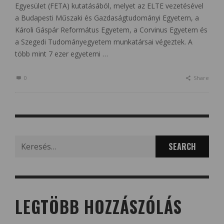
Egyesület (FETA) kutatásából, melyet az ELTE vezetésével
a Budapesti Műszaki és Gazdaságtudományi Egyetem, a
Károli Gáspár Református Egyetem, a Corvinus Egyetem és
a Szegedi Tudományegyetem munkatársai végeztek. A
több mint 7 ezer egyetemi …
0
Share
Search
for:
LEGTÖBB HOZZÁSZÓLÁS