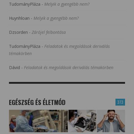
TudományPláza
-
Melyik a gyengébb nem?
Huynhloan
-
Melyik a gyengébb nem?
Dzsorden
-
Zárójel felbontása
TudományPláza
-
Feladatok és megoldások deriválás
témakörben
Dávid
-
Feladatok és megoldások deriválás témakörben
EGÉSZSÉG ÉS ÉLETMÓD
373