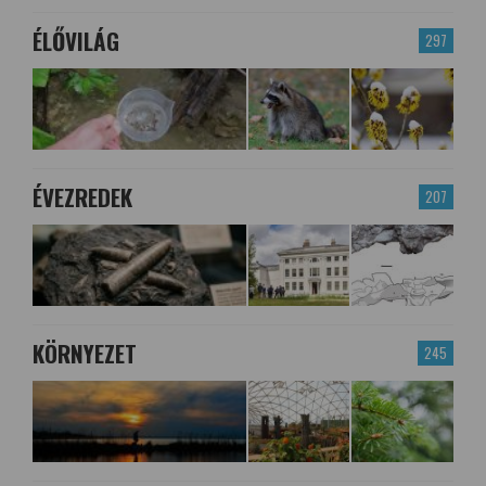
ÉLŐVILÁG
297
ÉVEZREDEK
207
KÖRNYEZET
245