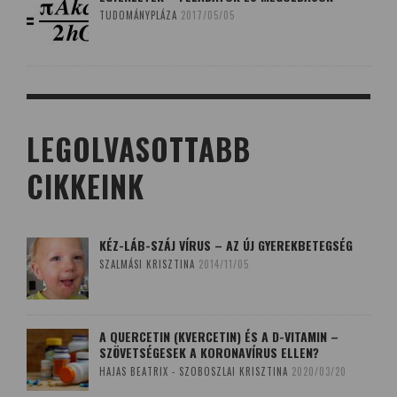
TUDOMÁNYPLÁZA
2017/05/05
LEGOLVASOTTABB
CIKKEINK
KÉZ-LÁB-SZÁJ VÍRUS – AZ ÚJ GYEREKBETEGSÉG
SZALMÁSI KRISZTINA
2014/11/05
A QUERCETIN (KVERCETIN) ÉS A D-VITAMIN –
SZÖVETSÉGESEK A KORONAVÍRUS ELLEN?
HAJAS BEATRIX - SZOBOSZLAI KRISZTINA
2020/03/20