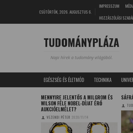
IMPRESSZUM
MÉDI
CSÜTÖRTÖK, 2026. AUGUSZTUS 6.
HOZZÁSZÓLÁSI SZABÁ
TUDOMÁNYPLÁZA
Napi hírek a tudomány világából.
EGÉSZSÉG ÉS ÉLETMÓD
TECHNIKA
UNIV
KENYEK?
MENNYIRE JELENTŐS A MILGROM ÉS
SÁFR
WILSON FÉLE NOBEL-DÍJAT ÉRŐ
E
2018/06/14
TUD
AUKCIÓELMÉLET?
VEZENDI PÉTER
2020/11/14