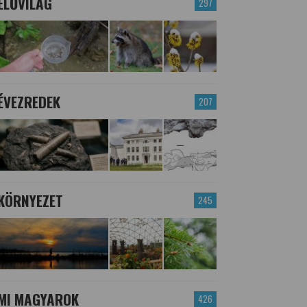
ÉLŐVILÁG
297
ÉVEZREDEK
207
KÖRNYEZET
245
MI MAGYAROK
426