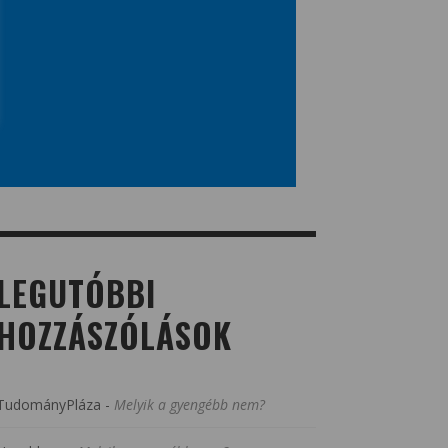
LEGUTÓBBI
HOZZÁSZÓLÁSOK
TudományPláza
-
Melyik a gyengébb nem?