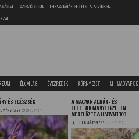
AAJÁNLAT
SZERZŐI JOGOK
FELHASZNÁLÁSI FELTÉTEL, ADATVÉDELEM
LYZAT
ERZUM
ÉLŐVILÁG
ÉVEZREDEK
KÖRNYEZET
MI, MAGYAROK
ÁNY ÉS EGÉSZSÉG
A MAGYAR AGRÁR- ÉS
ÉLETTUDOMÁNYI EGYETEM
OMÁNYPLÁZA
2020/04/27
MEGELŐZTE A HARVARDOT
TUDOMÁNYPLÁZA
2023/10/12