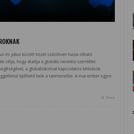
ÁROKNAK
s és július között közel százötven hazai oktató
 célja, hogy átadja a globális nevelési szemlélet
ítségével, a globalizációval kapcsolatos kihívások
ggetlenül építhető bele a tanmenetbe. A mai ember egyre
Share