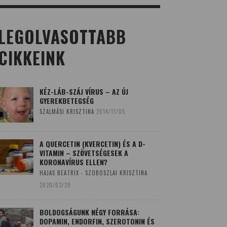
LEGOLVASOTTABB
CIKKEINK
KÉZ-LÁB-SZÁJ VÍRUS – AZ ÚJ
GYEREKBETEGSÉG
SZALMÁSI KRISZTINA
2014/11/05
A QUERCETIN (KVERCETIN) ÉS A D-
VITAMIN – SZÖVETSÉGESEK A
KORONAVÍRUS ELLEN?
HAJAS BEATRIX - SZOBOSZLAI KRISZTINA
2020/03/20
BOLDOGSÁGUNK NÉGY FORRÁSA:
DOPAMIN, ENDORFIN, SZEROTONIN ÉS