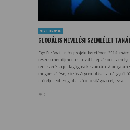
MINDENNAPOK
GLOBÁLIS NEVELÉSI SZEMLÉLET TAN
Egy Európai Uniós projekt keretében 2014. márciu
részesülhet díjmentes továbbképzésben, amelynek
rendszerét a pedagógusok számára. A program seg
megbeszélése, közös átgondolása tantárgytól fü
erőteljesebben globalizálódó világban él, ez a …
0