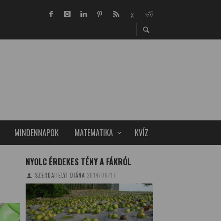
MINDENNAPOK
MATEMATIKA
KVÍZ
NYOLC ÉRDEKES TÉNY A FÁKRÓL
A MESTERSÉGES É
KOCKÁZATOSAK
SZERDAHELYI DIÁNA
2014/06/17
TUDOMÁNYPLÁZA
20