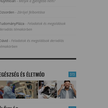
Huynhloan
-
Melyik a gyengébb nem?
Dzsorden
-
Zárójel felbontása
TudományPláza
-
Feladatok és megoldások
deriválás témakörben
Dávid
-
Feladatok és megoldások deriválás
témakörben
EGÉSZSÉG ÉS ÉLETMÓD
373