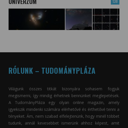
UNIVERZUM
138
RÓLUNK – TUDOMÁNYPLÁZA
Világunk összes titkát bizonyára sohasem fogjuk
megismerni, így mindig érhetnek bennünket meglepetések.
A
TudományPláza
egy olyan online magazin, amely
igyekszik mindenki számára elérhetővé és érthetővé tenni a
tényeket. Ám, nem szabad elfelejtenünk, hogy minél többet
tudunk, annál kevesebbet ismerünk ahhoz képest, amit