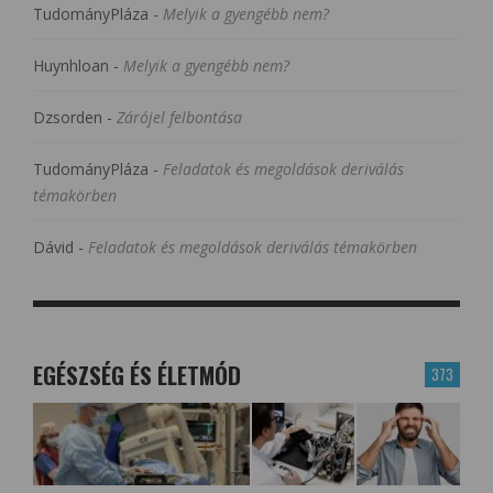
TudományPláza
-
Melyik a gyengébb nem?
Huynhloan
-
Melyik a gyengébb nem?
Dzsorden
-
Zárójel felbontása
TudományPláza
-
Feladatok és megoldások deriválás
témakörben
Dávid
-
Feladatok és megoldások deriválás témakörben
EGÉSZSÉG ÉS ÉLETMÓD
373