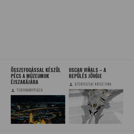
ÖSSZEFOGÁSSAL KÉSZÜL
OSCAR VIÑALS – A
HÚ
PÉCS A MÚZEUMOK
REPÜLÉS JÖVŐJE
TE
ÉJSZAKÁJÁRA
AN
SZOBOSZLAI KRISZTINA
TUDOMÁNYPLÁZA
KRI