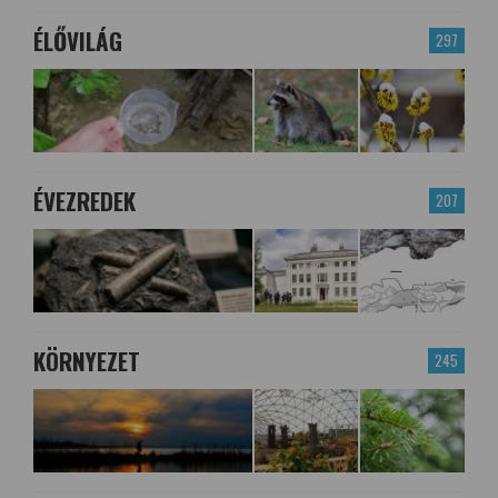
ÉLŐVILÁG
297
ÉVEZREDEK
207
KÖRNYEZET
245