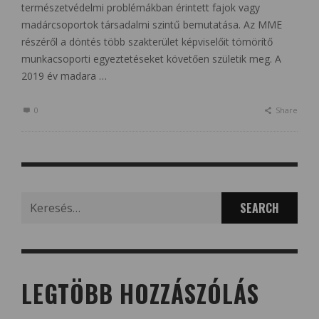
természetvédelmi problémákban érintett fajok vagy
madárcsoportok társadalmi szintű bemutatása. Az MME
részéről a döntés több szakterület képviselőit tömörítő
munkacsoporti egyeztetéseket követően születik meg. A
2019 év madara …
0
Share
Search
for:
LEGTÖBB HOZZÁSZÓLÁS