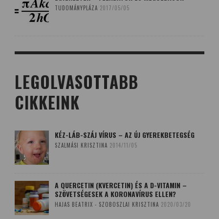
TUDOMÁNYPLÁZA
2017/05/05
LEGOLVASOTTABB
CIKKEINK
KÉZ-LÁB-SZÁJ VÍRUS – AZ ÚJ GYEREKBETEGSÉG
SZALMÁSI KRISZTINA
2014/11/05
A QUERCETIN (KVERCETIN) ÉS A D-VITAMIN –
SZÖVETSÉGESEK A KORONAVÍRUS ELLEN?
HAJAS BEATRIX - SZOBOSZLAI KRISZTINA
2020/03/20