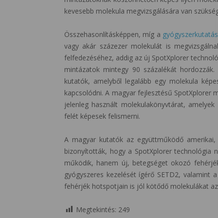
kevesebb molekula megvizsgálására van szükség
Összehasonlításképpen, míg a
gyógyszerkutatá
vagy akár százezer molekulát is megvizsgálna
felfedezéséhez, addig az új SpotXplorer technol
mintázatok mintegy 90 százalékát hordozzák. E
kutatók, amelyből legalább egy molekula képes
kapcsolódni. A magyar fejlesztésű SpotXplorer 
jelenleg használt molekulakönyvtárat, amelyek
felét képesek felismerni.
A magyar kutatók az együttműködő amerikai, a
bizonyították, hogy a SpotXplorer technológia 
működik, hanem új, betegséget okozó fehérjék
gyógyszeres kezelését ígérő SETD2, valamint a
fehérjék hotspotjain is jól kötődő molekulákat a
Megtekintés:
249