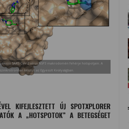
t okozó SARS-CoV-2 vírus NSP3 makrodomén fehérje hotspotjain. A
zinkrotronban készült az Egyesült Királyságban.
VEL KIFEJLESZTETT ÚJ SPOTXPLORER
HATÓK A „HOTSPOTOK” A BETEGSÉGET