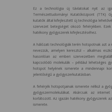
Ez a technológia új távlatokat nyit az ig
Természettudományi Kutatóközpont (TTK) Gy
kutatók által kifejlesztett új technológia lehet
szervezet betegséget okozó fehérjéiben. Ezek
hatékony gyógyszerek kifejlesztéséhez.
A hálózati technológiák terén hotspotnak azt a n
nevezzük, amelyen keresztül – alkalmas eszkö
hasonlóan az emberi szervezetben megtalál
kapcsolódó molekulák – például lehetséges gy
hotspot helyének ismerete a mindennapi k
jelentőségű a gyógyszerkutatásban.
A fehérjék hotspotjainak ismerete nélkül a gyóg
gyógyszermolekulákat. Akárcsak az internet
korlátozott. Az igazán hatékony gyógyszerek az
ismerete.