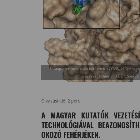
SpotXplorer molekulák kötődnek a COVID-19 fertőzés
szerkezet a Diamond Light Source s
Olvasási idő:
2
perc
A MAGYAR KUTATÓK VEZETÉSÉ
TECHNOLÓGIÁVAL BEAZONOSÍT
OKOZÓ FEHÉRJÉKEN.