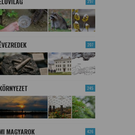
ÉLŐVILÁG
297
ÉVEZREDEK
207
KÖRNYEZET
245
MI MAGYAROK
426