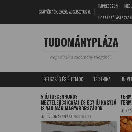
IMPRESSZUM
MÉDI
CSÜTÖRTÖK, 2026. AUGUSZTUS 6.
HOZZÁSZÓLÁSI SZABÁ
TUDOMÁNYPLÁZA
Napi hírek a tudomány világából.
EGÉSZSÉG ÉS ÉLETMÓD
TECHNIKA
UNIV
VARKANYAGBAN
5 ÚJ IDEGENHONOS
TERM
MEZTELENCSIGAFAJ ÉS EGY ÚJ KAGYLÓ
TERM
E
2018/05/17
IS VAN MÁR MAGYARORSZÁGON
SZA
TUDOMÁNYPLÁZA
2023/09/24