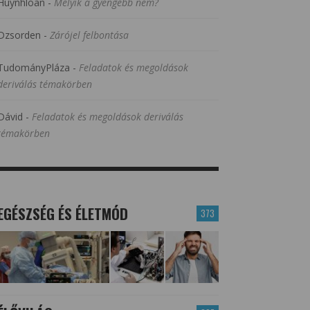
Huynhloan
-
Melyik a gyengébb nem?
Dzsorden
-
Zárójel felbontása
TudományPláza
-
Feladatok és megoldások
deriválás témakörben
Dávid
-
Feladatok és megoldások deriválás
témakörben
EGÉSZSÉG ÉS ÉLETMÓD
373