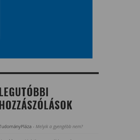
LEGUTÓBBI
HOZZÁSZÓLÁSOK
TudományPláza
-
Melyik a gyengébb nem?