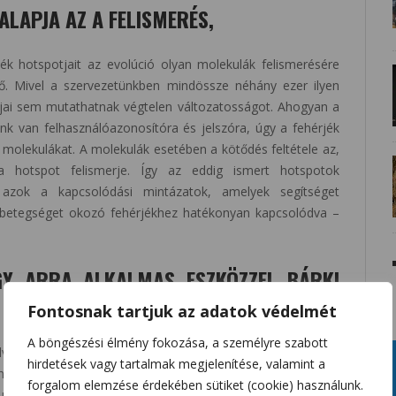
LAPJA AZ A FELISMERÉS,
ék hotspotjait az evolúció olyan molekulák felismerésére
lő. Mivel a szervezetünkben mindössze néhány ezer ilyen
potjai sem mutathatnak végtelen változatosságot. Ahogyan a
nk van felhasználóazonosítóra és jelszóra, úgy a fehérjék
 molekulákat. A molekulák esetében a kötődés feltétele az,
 hotspot felismerje. Így az eddig ismert hotspotok
k azok a kapcsolódási mintázatok, amelyek segítséget
 betegséget okozó fehérjékhez hatékonyan kapcsolódva –
Y ARRA ALKALMAS ESZKÖZZEL BÁRKI
Fontosnak tartjuk az adatok védelmét
A böngészési élmény fokozása, a személyre szabott
lvileg sokféle molekula kapcsolódhat. Azonban csak kevés
hirdetések vagy tartalmak megjelenítése, valamint a
ozzájuk. A SpotXplorer technológia a kódolt kötődési
forgalom elemzése érdekében sütiket (cookie) használunk.
ákat találni. Ráadásul úgy, hogy ehhez mindössze 100-nál