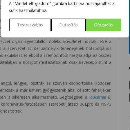
A "Mindet elfogadom" gombra kattintva hozzájárulhat a
.
sütik használatához.
sban
jelenleg alkalmazott eljárásokban gyakran több tízezer
Testreszabás
Elutasítás
Elfogadás
k egy-egy továbbfejlesztésre alkalmas hatékony vegyület
ógiával beazonosítható molekulák a jelenleg ismert kötődési
zzel olyan egyedülálló molekulakészletet hoztak létre a
 a szervezet szinte bármelyik fehérjéjének hotspotjához
molekulakészlet ebből a szempontból meghaladja az összes
 általában a hotspot-mintázatoknak csak kevesebb mint a
ngol, lengyel, osztrák és szlovén csoportokkal közösen
nemcsak a már ismert gyógyszerek által célzott fehérjéken
en is sikeresen alkalmazható. Segítségével a
leukémia
új
 koronavírus-fertőzésben szerepet játszó 3CLpro és NSP3
zonosítottak.