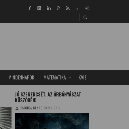
MINDENNAPOK
MATEMATIKA
KVÍZ
JÓ SZERENCSÉT, AZ ŰRBÁNYÁSZAT
MIT TANÍTANAK A
KÜSZÖBÉN!
KOMÉDIÁK?
CSONKA BENCE
2020/10/17
KISS ZSÓFIA
2016/0