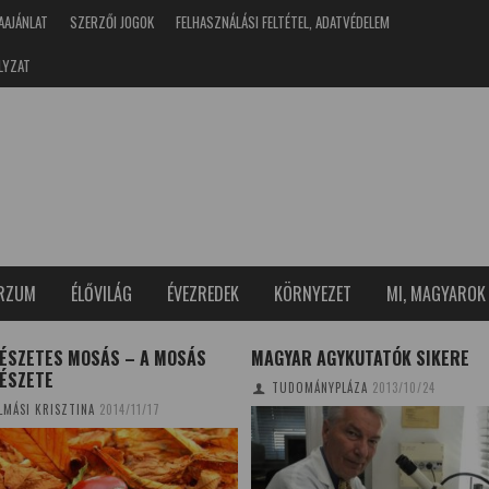
AAJÁNLAT
SZERZŐI JOGOK
FELHASZNÁLÁSI FELTÉTEL, ADATVÉDELEM
LYZAT
ERZUM
ÉLŐVILÁG
ÉVEZREDEK
KÖRNYEZET
MI, MAGYAROK
ÉSZETES MOSÁS – A MOSÁS
MAGYAR AGYKUTATÓK SIKERE
ÉSZETE
TUDOMÁNYPLÁZA
2013/10/24
LMÁSI KRISZTINA
2014/11/17