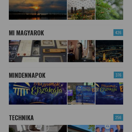
MI MAGYAROK
426
MINDENNAPOK
376
TECHNIKA
256