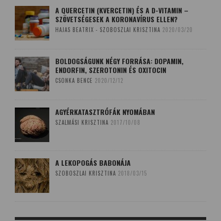
A QUERCETIN (KVERCETIN) ÉS A D-VITAMIN –
SZÖVETSÉGESEK A KORONAVÍRUS ELLEN?
HAJAS BEATRIX - SZOBOSZLAI KRISZTINA
2020/03/20
BOLDOGSÁGUNK NÉGY FORRÁSA: DOPAMIN,
ENDORFIN, SZEROTONIN ÉS OXITOCIN
CSONKA BENCE
2020/12/12
AGYÉRKATASZTRÓFÁK NYOMÁBAN
SZALMÁSI KRISZTINA
2017/10/08
A LEKOPOGÁS BABONÁJA
SZOBOSZLAI KRISZTINA
2018/03/15