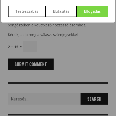
Testreszabás
Elutasítás
Elfogadás
A nevem, e-mail címem, és weboldalcímem mentése a
böngészőben a következő hozzászólásomhoz.
Kérjük, adja meg a választ számjegyekkel:
2 + 15 =
Search
for: