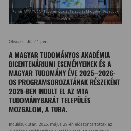
Forrás: MTA TUBA - Tudománybarát Település Mozgalom Facebook
oldala
Olvasási idő:
< 1
perc
A MAGYAR TUDOMÁNYOS AKADÉMIA
BICENTENÁRIUMI ESEMÉNYEINEK ÉS A
MAGYAR TUDOMÁNY ÉVE 2025–2026-
OS PROGRAMSOROZATÁNAK RÉSZEKÉNT
2025-BEN INDULT EL AZ MTA
TUDOMÁNYBARÁT TELEPÜLÉS
MOZGALOM, A TUBA.
Indulásuk után, 2026. május 29-én először tartottak az