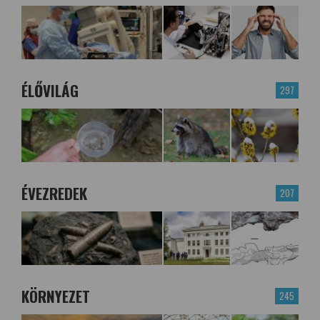
ÉLŐVILÁG
297
ÉVEZREDEK
207
KÖRNYEZET
245