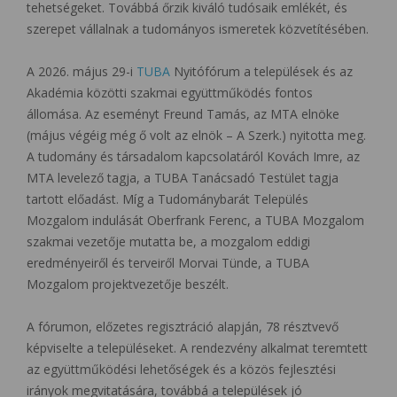
tehetségeket. Továbbá őrzik kiváló tudósaik emlékét, és
szerepet vállalnak a tudományos ismeretek közvetítésében.
A 2026. május 29-i
TUBA
Nyitófórum a települések és az
Akadémia közötti szakmai együttműködés fontos
állomása. Az eseményt Freund Tamás, az MTA elnöke
(május végéig még ő volt az elnök – A Szerk.) nyitotta meg.
A tudomány és társadalom kapcsolatáról Kovách Imre, az
MTA levelező tagja, a TUBA Tanácsadó Testület tagja
tartott előadást. Míg a Tudománybarát Település
Mozgalom indulását Oberfrank Ferenc, a TUBA Mozgalom
szakmai vezetője mutatta be, a mozgalom eddigi
eredményeiről és terveiről Morvai Tünde, a TUBA
Mozgalom projektvezetője beszélt.
A fórumon, előzetes regisztráció alapján, 78 résztvevő
képviselte a településeket. A rendezvény alkalmat teremtett
az együttműködési lehetőségek és a közös fejlesztési
irányok megvitatására, továbbá a települések jó