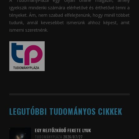
A
TudományPláza
egy olyan online magazin, amely
igyekszik mindenki számára elérhetővé és érthetővé tenni a
tényeket. Ám, nem szabad elfelejtenünk, hogy minél többet
tudunk, annál kevesebbet ismerünk ahhoz képest, amit
ismerni szeretnénk.
LEGUTÓBBI TUDOMÁNYOS CIKKEK
EGY REJTŐZKÖDŐ FEKETE LYUK
TUDOMÁNYPLÁZA
2026/07/27