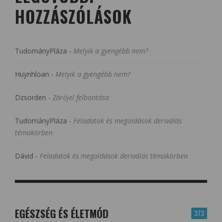
HOZZÁSZÓLÁSOK
TudományPláza
-
Melyik a gyengébb nem?
Huynhloan
-
Melyik a gyengébb nem?
Dzsorden
-
Zárójel felbontása
TudományPláza
-
Feladatok és megoldások deriválás
témakörben
Dávid
-
Feladatok és megoldások deriválás témakörben
EGÉSZSÉG ÉS ÉLETMÓD
373