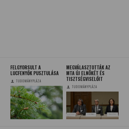
FELGYORSULT A
MEGVÁLASZTOTTÁK AZ
TÍ
N A
LUCFENYŐK PUSZTULÁSA
MTA ÚJ ELNÖKÉT ÉS
TISZTSÉGVISELŐIT
TUDOMÁNYPLÁZA
TUDOMÁNYPLÁZA