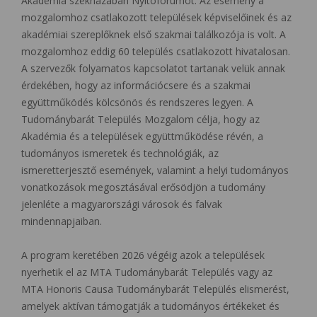
Akadémia székházában Nyitófórumot. Az esemény a
mozgalomhoz csatlakozott települések képviselőinek és az
akadémiai szereplőknek első szakmai találkozója is volt. A
mozgalomhoz eddig 60 település csatlakozott hivatalosan.
A szervezők folyamatos kapcsolatot tartanak velük annak
érdekében, hogy az információcsere és a szakmai
együttműködés kölcsönös és rendszeres legyen. A
Tudománybarát Település Mozgalom célja, hogy az
Akadémia és a települések együttműködése révén, a
tudományos ismeretek és technológiák, az
ismeretterjesztő események, valamint a helyi tudományos
vonatkozások megosztásával erősödjön a tudomány
jelenléte a magyarországi városok és falvak
mindennapjaiban.
A program keretében 2026 végéig azok a települések
nyerhetik el az MTA Tudománybarát Település vagy az
MTA Honoris Causa Tudománybarát Település elismerést,
amelyek aktívan támogatják a tudományos értékeket és