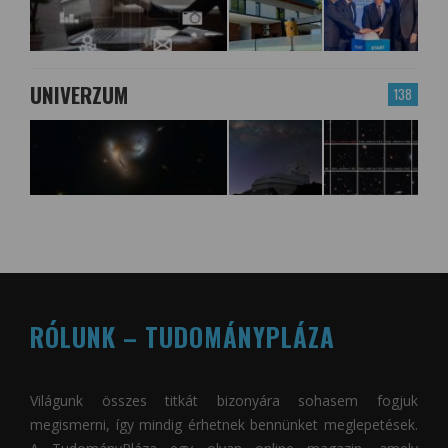
UNIVERZUM
138
RÓLUNK – TUDOMÁNYPLÁZA
Világunk összes titkát bizonyára sohasem fogjuk
megismerni, így mindig érhetnek bennünket meglepetések.