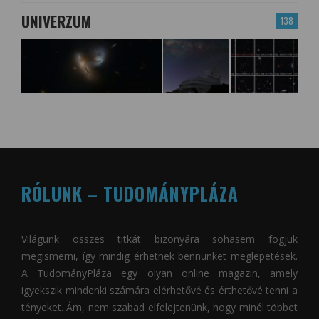
UNIVERZUM
138
RÓLUNK – TUDOMÁNYPLÁZA
Világunk összes titkát bizonyára sohasem fogjuk
megismerni, így mindig érhetnek bennünket meglepetések.
A
TudományPláza
egy olyan online magazin, amely
igyekszik mindenki számára elérhetővé és érthetővé tenni a
tényeket. Ám, nem szabad elfelejtenünk, hogy minél többet