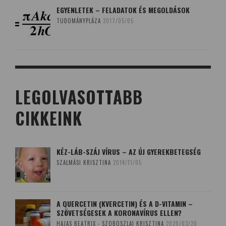
EGYENLETEK – FELADATOK ÉS MEGOLDÁSOK
TUDOMÁNYPLÁZA
2017/05/05
LEGOLVASOTTABB
CIKKEINK
KÉZ-LÁB-SZÁJ VÍRUS – AZ ÚJ GYEREKBETEGSÉG
SZALMÁSI KRISZTINA
2014/11/05
A QUERCETIN (KVERCETIN) ÉS A D-VITAMIN –
SZÖVETSÉGESEK A KORONAVÍRUS ELLEN?
HAJAS BEATRIX - SZOBOSZLAI KRISZTINA
2020/03/20