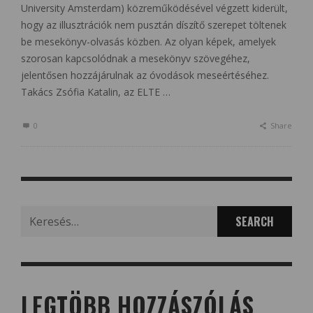
University Amsterdam) közreműködésével végzett kiderült,
hogy az illusztrációk nem pusztán díszítő szerepet töltenek
be mesekönyv-olvasás közben. Az olyan képek, amelyek
szorosan kapcsolódnak a mesekönyv szövegéhez,
jelentősen hozzájárulnak az óvodások meseértéséhez.
Takács Zsófia Katalin, az ELTE …
0
Share
Search
for:
LEGTÖBB HOZZÁSZÓLÁS