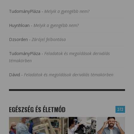
TudományPláza
-
Melyik a gyengébb nem?
Huynhloan
-
Melyik a gyengébb nem?
Dzsorden
-
Zárójel felbontása
TudományPláza
-
Feladatok és megoldások deriválás
témakörben
Dávid
-
Feladatok és megoldások deriválás témakörben
EGÉSZSÉG ÉS ÉLETMÓD
373