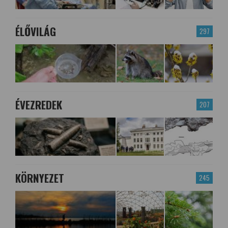
ÉLŐVILÁG
297
ÉVEZREDEK
207
KÖRNYEZET
245