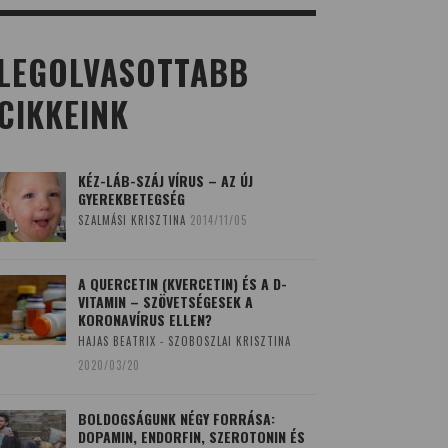
LEGOLVASOTTABB
CIKKEINK
KÉZ-LÁB-SZÁJ VÍRUS – AZ ÚJ
GYEREKBETEGSÉG
SZALMÁSI KRISZTINA
2014/11/05
A QUERCETIN (KVERCETIN) ÉS A D-
VITAMIN – SZÖVETSÉGESEK A
KORONAVÍRUS ELLEN?
HAJAS BEATRIX - SZOBOSZLAI KRISZTINA
2020/03/20
BOLDOGSÁGUNK NÉGY FORRÁSA:
DOPAMIN, ENDORFIN, SZEROTONIN ÉS