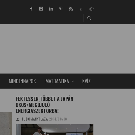
MINDENNAPOK
MATEMATIKA
KVÍZ
FEKTESSEN TÖBBET A JAPÁN
ÚJ MAGYAR SZÁMÍ
OKOS/MEGÚJULÓ
SZUPERSZÁMÍTÓG
ENERGIASZEKTORBA!
MODELL
TUDOMÁNYPLÁZA
2014/08/18
TUDOMÁNYPLÁZA
20