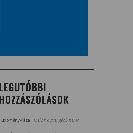
LEGUTÓBBI
HOZZÁSZÓLÁSOK
TudományPláza
-
Melyik a gyengébb nem?