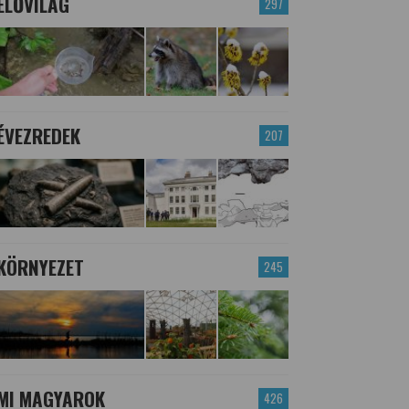
ÉLŐVILÁG
297
ÉVEZREDEK
207
KÖRNYEZET
245
MI MAGYAROK
426