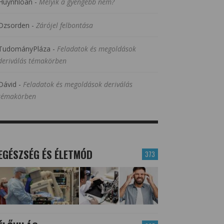
Huynhloan
-
Melyik a gyengébb nem?
Dzsorden
-
Zárójel felbontása
TudományPláza
-
Feladatok és megoldások
deriválás témakörben
Dávid
-
Feladatok és megoldások deriválás
témakörben
EGÉSZSÉG ÉS ÉLETMÓD
373