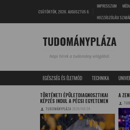
IMPRESSZUM
MÉDI
CSÜTÖRTÖK, 2026. AUGUSZTUS 6.
HOZZÁSZÓLÁSI SZABÁ
TUDOMÁNYPLÁZA
Napi hírek a tudomány világából.
EGÉSZSÉG ÉS ÉLETMÓD
TECHNIKA
UNIV
 FELISMERED
TÖRTÉNETI ÉPÜLETDIAGNOSZTIKAI
A ZEN
IN NEVÜKET? I.
KÉPZÉS INDUL A PÉCSI EGYETEMEN
TUD
6/06/08
TUDOMÁNYPLÁZA
2020/08/24