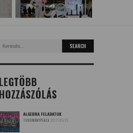
Search
for:
LEGTÖBB
HOZZÁSZÓLÁS
ALGEBRA FELADATOK
TUDOMÁNYPLÁZA
2017/05/23