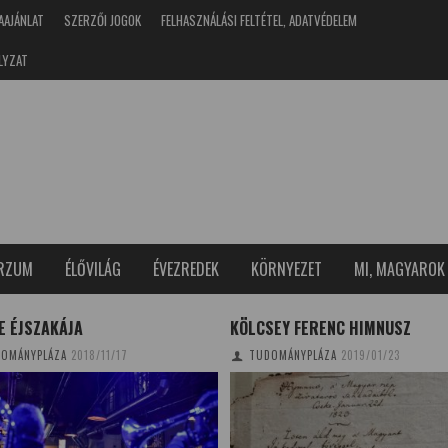
AAJÁNLAT
SZERZŐI JOGOK
FELHASZNÁLÁSI FELTÉTEL, ADATVÉDELEM
LYZAT
ERZUM
ÉLŐVILÁG
ÉVEZREDEK
KÖRNYEZET
MI, MAGYAROK
E ÉJSZAKÁJA
KÖLCSEY FERENC HIMNUSZ
OMÁNYPLÁZA
2018/11/17
TUDOMÁNYPLÁZA
2019/01/23