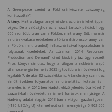
A Greenpeace szerint a Föld uránkészletei „viszonylag
korlátozottak”.
A tény:
Mint a világon annyi minden, az urán is lehet éppen
véges. De a valósághoz az is hozzá tartozik például, hogy
600-szor több urán van a Földön, mint arany. Sőt, ma már
az urán kiváltása érdekében a tórium (háromszor annyi van
a Földön, mint uránból) felhasználásával kapcsolatban is
folytatnak kísérleteket. Az „Uranium 2014: Resources,
Production and Demand” című kiadvány (az úgynevezett
Piros könyv) rámutat, hogy a világon a nukleáris alapú
villamosenergia-termelés 2035-ig továbbra is növekedni fog
legalább 7, de akár 82 százalékkal is. A tanulmány szerint az
elmúlt években folyamatos az uránellátás, -kutatás és -
termelés is. A 2012-ben kiadott előző jelentés óta közel 7
százalékkal növekedett az ismert források mennyisége. A
kiadvány adatai alapján 2013-ban a világon gazdaságosan
(<130 USD/kg U) kitermelhető urán mennyisége 5 902 500
tonna volt.