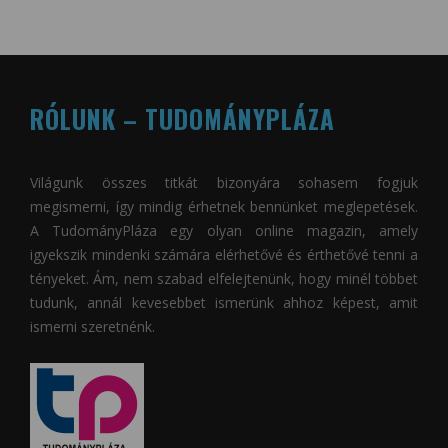
RÓLUNK – TUDOMÁNYPLÁZA
Világunk összes titkát bizonyára sohasem fogjuk
megismerni, így mindig érhetnek bennünket meglepetések.
A
TudományPláza
egy olyan online magazin, amely
igyekszik mindenki számára elérhetővé és érthetővé tenni a
tényeket. Ám, nem szabad elfelejtenünk, hogy minél többet
tudunk, annál kevesebbet ismerünk ahhoz képest, amit
ismerni szeretnénk.