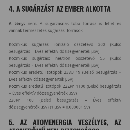
4. A SUGÁRZÁST AZ EMBER ALKOTTA
A tény:
nem. A sugárzásnak több forrása is lehet és
vannak természetes sugárzási források.
Kozmikus sugárzás: ionizáló összetevő 300 (Külső
besugárzás – Éves effektív dózisegyenérték µSv)
Kozmikus sugárzás: neutron összetevő 55 (Külső
besugárzás – Éves effektív dózisegyenérték µSv)
Kozmikus eredetű izotópok 238U 19 (Belső besugárzás –
Éves effektív dózisegyenérték µSv)
Kozmikus eredetű izotópok 222Rn 1100 (Belső besugárzás
– Éves effektív dózisegyenérték µSv)
220Rn 160 (Belső besugárzás – Éves effektív
dózisegyenérték µSv) (1 µSv = 0.000001 Sv)
5. AZ ATOMENERGIA VESZÉLYES, AZ