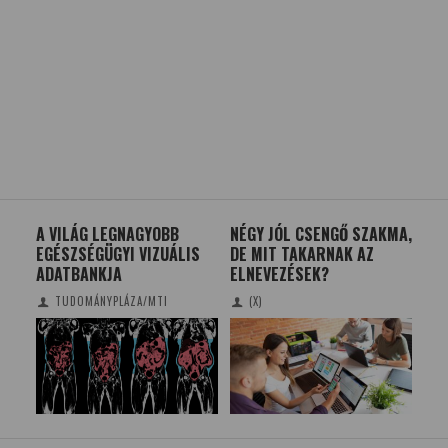
A VILÁG LEGNAGYOBB
NÉGY JÓL CSENGŐ SZAKMA,
BE
EGÉSZSÉGÜGYI VIZUÁLIS
DE MIT TAKARNAK AZ
3D
ADATBANKJA
ELNEVEZÉSEK?
TUDOMÁNYPLÁZA/MTI
(X)