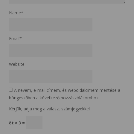
Name
*
Email
*
Website
A nevem, e-mail címem, és weboldalcímem mentése a
böngészőben a következő hozzászólásomhoz.
Kérjük, adja meg a választ számjegyekkel:
öt × 3 =