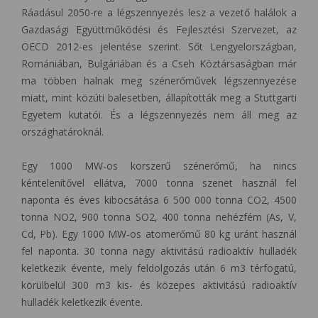
Ráadásul 2050-re a légszennyezés lesz a vezető halálok a
Gazdasági Együttműködési és Fejlesztési Szervezet, az
OECD 2012-es jelentése szerint. Sőt Lengyelországban,
Romániában, Bulgáriában és a Cseh Köztársaságban már
ma többen halnak meg szénerőművek légszennyezése
miatt, mint közúti balesetben, állapították meg a Stuttgarti
Egyetem kutatói. És a légszennyezés nem áll meg az
országhatároknál.
Egy 1000 MW-os korszerű szénerőmű, h
a nincs
kéntelenítővel ellátva,
7000 tonna szenet használ fel
naponta és é
ves kibocsátása 6 500 000 tonna CO2, 4500
tonna NO2, 900 tonna SO2, 400 tonna nehézfém (As, V,
Cd, Pb).
Egy 1000 MW-os atomerőmű 80 kg uránt használ
fel naponta. 30 tonna nagy aktivitású radioaktív hulladék
keletkezik évente, mely feldolgozás után 6 m3 térfogatú,
körülbelül 300 m3 kis- és közepes aktivitású radioaktív
hulladék keletkezik évente.