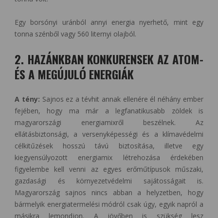
Egy borsónyi uránból annyi energia nyerhető, mint egy
tonna szénből vagy 560 liternyi olajból.
2. HAZÁNKBAN KONKURENSEK AZ ATOM-
ÉS A MEGÚJULÓ ENERGIÁK
A tény:
Sajnos ez a tévhit annak ellenére él néhány ember
fejében, hogy ma már a legfanatikusabb zöldek is
magyarországi energiamixről beszélnek. Az
ellátásbiztonsági, a versenyképességi és a klímavédelmi
célkitűzések hosszú távú biztosítása, illetve egy
kiegyensúlyozott energiamix létrehozása érdekében
figyelembe kell venni az egyes erőműtípusok műszaki,
gazdasági és környezetvédelmi sajátosságait is.
Magyarország sajnos nincs abban a helyzetben, hogy
bármelyik energiatermelési módról csak úgy, egyik napról a
másikra lemondjon. A jövőben is szükség lesz