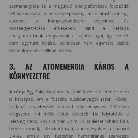
atomenergiára és a megújuló energiaforrások fokozódó
felhasználására a versenyképesség, az ellátásbiztonság,
valamint a környezetvédelem teljesítése és
összeegyeztetése érdekében. Mind a kétfajta
energiaforrásnak megvannak a sajátosságai, így ezeket
nem egymást kiváltó, különösen nem egymást kizáró
technológiaként kellene kezelni.
3. AZ ATOMENERGIA KÁROS A
KÖRNYEZETRE
A tény:
Egy Fukushimához hasonló baleset esetén ez nem
is kétséges. Ám a fosszilis tüzelőanyagok (szén, kőolaj,
földgáz) elégetésével okozott légszennyezés 2010-ben
világszerte 1,4 millió életet követelt. Ha folytatódik a
jelenlegi trend, 2030-ra már 2,1 millió haláleset róható föl a
terhére mondja
klímakockázati tanulmányában
a spanyol
DARA, amely egy független humanitárius szervezet.