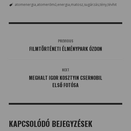
atomenergia
atomerőmű
energia
matosz
sugárzás
tény
tévhit
PREVIOUS
FILMTÖRTÉNETI ÉLMÉNYPARK ÓZDON
NEXT
MEGHALT IGOR KOSZTYIN CSERNOBIL
ELSŐ FOTÓSA
KAPCSOLÓDÓ BEJEGYZÉSEK