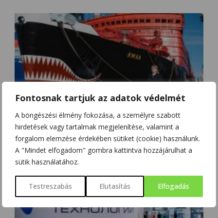
Fontosnak tartjuk az adatok védelmét
A böngészési élmény fokozása, a személyre szabott
hirdetések vagy tartalmak megjelenítése, valamint a
A VILÁG ELSŐ NŐI KAPITÁNYA SZOLGÁL EGY OROSZ
ATOMJÉGTÖRŐN
forgalom elemzése érdekében sütiket (cookie) használunk.
A "Mindet elfogadom" gombra kattintva hozzájárulhat a
sütik használatához.
Testreszabás
Elutasítás
Elfogadás