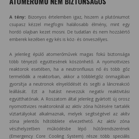
ATOMERŐMŰ NEM BIZTONSÁGOS
A tény:
Bizonyos értelemben igaz, hiszem a plutóniumot
csupasz kézzel megfogni halálosabb élmény, mint egy
hordó olajban kezet mosni. De tudatlan és nem hozzáértő
emberek kezében egy kés is köz- és önveszélyes.
A jelenleg épülő atomerőművek magas fokú biztonsága
több tényező együttesének köszönhető. A nyomottvizes
reaktorok esetében, ha a neutronfluxus nő és több gőz
termelődik a reaktorban, akkor a többletgőz önmagában
gyorsítja a neutronok elnyelődését és segíti a láncreakció
leállását. Ezt a hatást nevezzük negatív reaktivitási
együtthatónak. A Roszatom által jelenleg gyártott új orosz
nyomottvizes reaktoroknál az aktív zóna hűtésére tartalék
víztartályokat alkalmaznak, melyek segítségével az akítv
zóna jelentős hőtöbblete elvezethető. Az aktív zóna
vészhelyzetben működésbe lépő hűtőrendszerének
(Emergency Core Cooling System) része több speciális