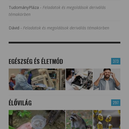
TudományPláza
-
Feladatok és megoldások deriválás
témakörben
Dávid
-
Feladatok és megoldások deriválás témakörben
EGÉSZSÉG ÉS ÉLETMÓD
373
ÉLŐVILÁG
297