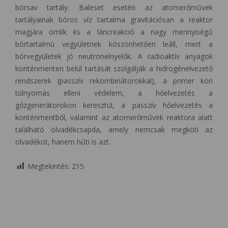
bórsav tartály. Baleset esetén az atomerőművek
tartályainak bóros víz tartalma gravitációsan a reaktor
magjára ömlik és a láncreakció a nagy mennyiségű
bórtartalmú vegyületnek köszönhetően leáll, mert a
bórvegyületek jó neutronelnyelők. A radioaktív anyagok
konténmenten belül tartását szolgálják a hidrogénelvezető
rendszerek (passzív rekombinátorokkal), a primer köri
túlnyomás elleni védelem, a hőelvezetés a
gőzgenerátorokon keresztül, a passzív hőelvezetés a
konténmentből, valamint az atomerőművek reaktora alatt
található olvadékcsapda, amely nemcsak megköti az
olvadékot, hanem hűti is azt.
Megtekintés:
215