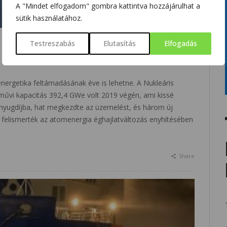
A "Mindet elfogadom" gombra kattintva hozzájárulhat a
sütik használatához.
Testreszabás
Elutasítás
Elfogadás
nergetika feltámadásának éve is lehetne. A Nukleáris
őművi kapacitás 392,4 GWe volt 2019 végén, ami kissé
 nyugdíjba, hat megkezdte az üzemelést, és három új
l felismerték az atomenergia éghajlatváltozás enyhítésében
Share