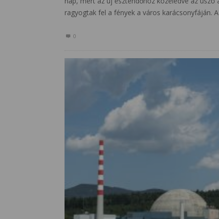
nap, mert az új esztendőhöz közeledve az úszó 
ragyogtak fel a fények a város karácsonyfáján
0