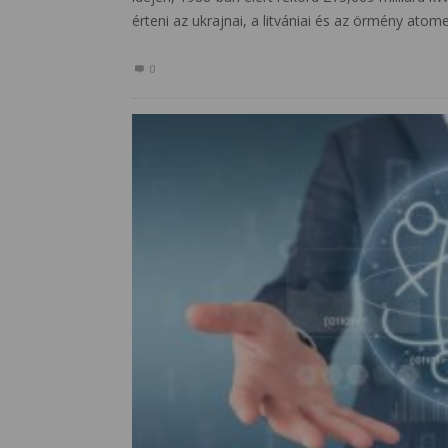
érteni az ukrajnai, a litvániai és az örmény ato
0