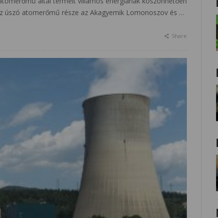
atomerőmű által termelt villamos energiának köszönhetően
. Az úszó atomerőmű része az Akagyemik Lomonoszov és …
Share