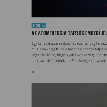
TECHNIKA
AZ ATOMENERGIA TARTÓS EMBERI JE
Egy kanadai atomreaktor- és üzemanyag-tervező
múltja van együtt, de a hasadási energia teljes po
cég célkitűzése, hogy olyan következő generációs 
energiaszükségletünket a Föld bolygón és azon kív
0