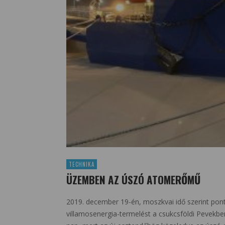
TECHNIKA
ÜZEMBEN AZ ÚSZÓ ATOMERŐMŰ
2019. december 19-én, moszkvai idő szerint p
villamosenergia-termelést a csukcsföldi Pevekbe