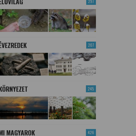
ÉLŐVILÁG
297
ÉVEZREDEK
207
KÖRNYEZET
245
MI MAGYAROK
426