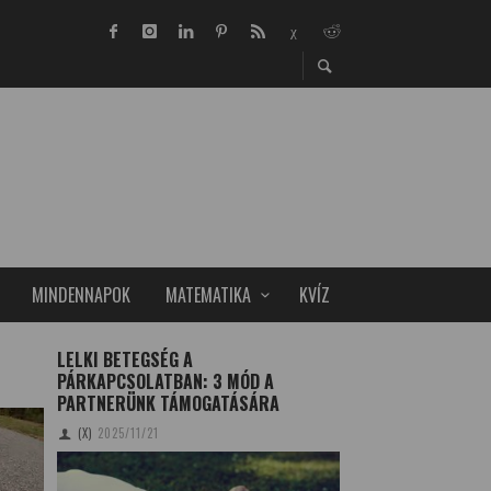
MINDENNAPOK
MATEMATIKA
KVÍZ
LELKI BETEGSÉG A
A MAGYAR TUDOMÁ
PÁRKAPCSOLATBAN: 3 MÓD A
IS LESZ
PARTNERÜNK TÁMOGATÁSÁRA
SZOBOSZLAI KRISZT
(X)
2025/11/21