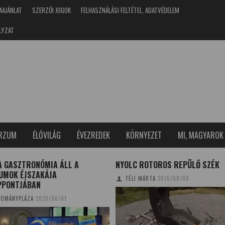
AAJÁNLAT
SZERZŐI JOGOK
FELHASZNÁLÁSI FELTÉTEL, ADATVÉDELEM
LYZAT
ERZUM
ÉLŐVILÁG
ÉVEZREDEK
KÖRNYEZET
MI, MAGYAROK
A GASZTRONÓMIA ÁLL A
NYOLC ROTOROS REPÜLŐ SZÉK
UMOK ÉJSZAKÁJA
TÉLI MÁRTA
2016/08/08
PPONTJÁBAN
OMÁNYPLÁZA
2026/06/01