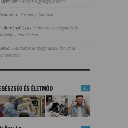
Huynhloan
-
Melyik a gyengébb nem?
Dzsorden
-
Zárójel felbontása
TudományPláza
-
Feladatok és megoldások
deriválás témakörben
Dávid
-
Feladatok és megoldások deriválás
témakörben
EGÉSZSÉG ÉS ÉLETMÓD
373