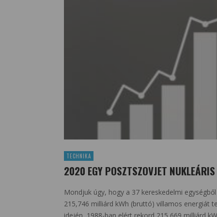
TECHNIKA
2020 EGY POSZTSZOVJET NUKLEÁRIS
Mondjuk úgy, hogy a 37 kereskedelmi egységből
215,746 milliárd kWh (bruttó) villamos energiát t
idején, 1988-ban elért rekord 215,669 milliárd k