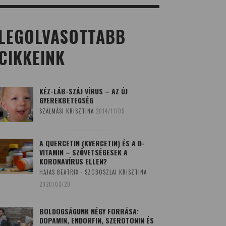
LEGOLVASOTTABB
CIKKEINK
KÉZ-LÁB-SZÁJ VÍRUS – AZ ÚJ
GYEREKBETEGSÉG
SZALMÁSI KRISZTINA
2014/11/05
A QUERCETIN (KVERCETIN) ÉS A D-
VITAMIN – SZÖVETSÉGESEK A
KORONAVÍRUS ELLEN?
HAJAS BEATRIX - SZOBOSZLAI KRISZTINA
2020/03/20
BOLDOGSÁGUNK NÉGY FORRÁSA:
DOPAMIN, ENDORFIN, SZEROTONIN ÉS