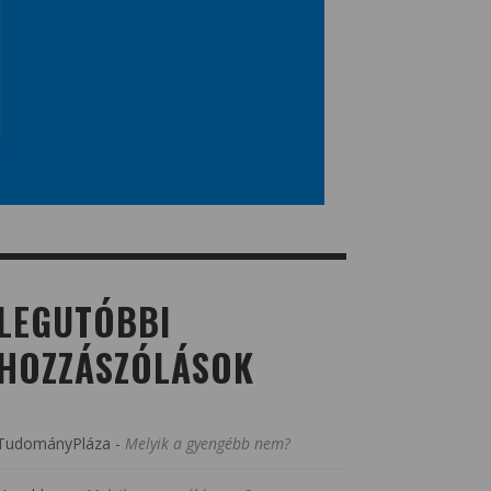
LEGUTÓBBI
HOZZÁSZÓLÁSOK
TudományPláza
-
Melyik a gyengébb nem?