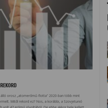
 REKORD
 álló orosz „atomerőmű-flotta” 2020-ban több mint
ermelt. Mitől rekord ez? Nos, a korábbi, a Szovjetunió
Wh volt 47 erőmű jóvoltából. De ebbe akkor bele kellett