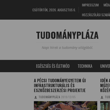
IMPRESSZUM
MÉDI
CSÜTÖRTÖK, 2026. AUGUSZTUS 6.
HOZZÁSZÓLÁSI SZABÁ
TUDOMÁNYPLÁZA
Napi hírek a tudomány világából.
EGÉSZSÉG ÉS ÉLETMÓD
TECHNIKA
UNIV
I KIFEJEZÉSEKKEL
A PÉCSI TUDOMÁNYEGYETEM ÚJ
IDÉN 
INFRASTRUKTURÁLIS ÉS
MÚZE
17/05/01
ESZKÖZBESZERZÉSI PROJEKTJE
KÖZÉ
TUDOMÁNYPLÁZA
2019/12/05
TUD