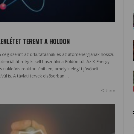
LENLÉTET TEREMT A HOLDON
 cég szerint az űrkutatásnak és az atomenergiának hosszú
tenciálját még ki kell használni a Földön túl. Az X-Energy
nukleáris reaktort építsen, amely kielégíti jövőbeli
ül is. A távlati tervek elsősorban …
Share