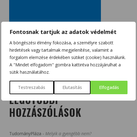
Fontosnak tartjuk az adatok védelmét
A böngészési élmény fokozása, a személyre szabott
hirdetések vagy tartalmak megjelenítése, valamint a
forgalom elemzése érdekében sütiket (cookie) használunk.
A "Mindet elfogadom" gombra kattintva hozzájárulhat a
sütik használatához.
Testreszabás
Elutasítás
Elfogadás
LEGUTÓBBI
HOZZÁSZÓLÁSOK
TudományPláza
-
Melyik a gyengébb nem?