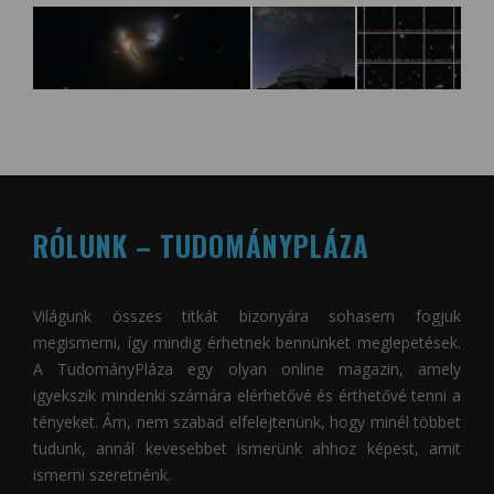
RÓLUNK – TUDOMÁNYPLÁZA
Világunk összes titkát bizonyára sohasem fogjuk
megismerni, így mindig érhetnek bennünket meglepetések.
A
TudományPláza
egy olyan online magazin, amely
igyekszik mindenki számára elérhetővé és érthetővé tenni a
tényeket. Ám, nem szabad elfelejtenünk, hogy minél többet
tudunk, annál kevesebbet ismerünk ahhoz képest, amit
ismerni szeretnénk.