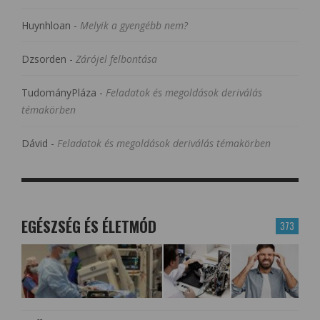
Huynhloan
-
Melyik a gyengébb nem?
Dzsorden
-
Zárójel felbontása
TudományPláza
-
Feladatok és megoldások deriválás
témakörben
Dávid
-
Feladatok és megoldások deriválás témakörben
EGÉSZSÉG ÉS ÉLETMÓD
373