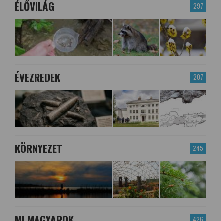
ÉLŐVILÁG
297
ÉVEZREDEK
207
KÖRNYEZET
245
MI MAGYAROK
426