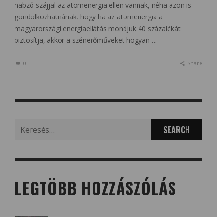
habzó szájjal az atomenergia ellen vannak, néha azon is
gondolkozhatnának, hogy ha az atomenergia a
magyarországi energiaellátás mondjuk 40 százalékát
biztosítja, akkor a szénerőműveket hogyan …
0
Share
Search
for:
LEGTÖBB HOZZÁSZÓLÁS