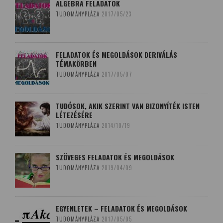
ALGEBRA FELADATOK
TUDOMÁNYPLÁZA
2017/05/23
FELADATOK ÉS MEGOLDÁSOK DERIVÁLÁS
TÉMAKÖRBEN
TUDOMÁNYPLÁZA
2017/05/07
TUDÓSOK, AKIK SZERINT VAN BIZONYÍTÉK ISTEN
LÉTEZÉSÉRE
TUDOMÁNYPLÁZA
2014/10/19
SZÖVEGES FELADATOK ÉS MEGOLDÁSOK
TUDOMÁNYPLÁZA
2019/04/09
EGYENLETEK – FELADATOK ÉS MEGOLDÁSOK
TUDOMÁNYPLÁZA
2017/05/05