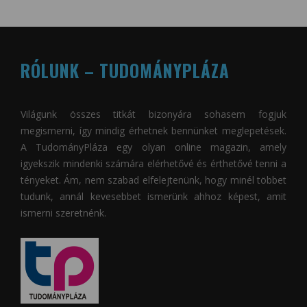
RÓLUNK – TUDOMÁNYPLÁZA
Világunk összes titkát bizonyára sohasem fogjuk
megismerni, így mindig érhetnek bennünket meglepetések.
A
TudományPláza
egy olyan online magazin, amely
igyekszik mindenki számára elérhetővé és érthetővé tenni a
tényeket. Ám, nem szabad elfelejtenünk, hogy minél többet
tudunk, annál kevesebbet ismerünk ahhoz képest, amit
ismerni szeretnénk.