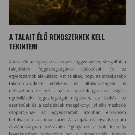
A TALAJT ÉLŐ RENDSZERNEK KELL
TEKINTENI
A kutatók az éghajlati viszonyok függvényében vizsgálták a
talajállatok fajgazdagságának változását és az
egyedszámok alakulását. Azt találták, hogy az erőteljesebb
talajtömörödésre érzékeny és általánosságban is
nehezebben terjedő talajállatcsoportok (giliszták, csigák,
ugróvillások) fajgazdagságát negatívan, az ászkák, az
ezerlábúak és a százlábúak mozgékony, jól alkalmazkodó
csoportjainak az egyedszámát azonban előnyösen
befolyásolja az urbanizáció. A talajállatok egyedszámára
általánosságban szárazabb éghajlaton a sok locsolás
következtében kedvezően hat a városiasodás, nedves