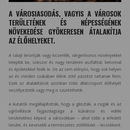
A VÁROSIASODÁS, VAGYIS A VÁROSOK
TERÜLETÉNEK ÉS NÉPESSÉGÉNEK
NÖVEKEDÉSE GYÖKERESEN ÁTALAKÍTJA
AZ ÉLŐHELYEKET.
A talajt lerontják vagy kicserélik, idegenhonos növényekkel
telepítik be, sokszor és nagy területen aszfalttal, betonnal
és épületekkel fedik le. De az sem előnyös, hogy sok helyen
az év minden szakában élénk zöld pázsitot tartanak fenn.
Ezek az átalakítások azonban több állatcsoport élőhelyét
veszélyeztetik vagy meg is szüntethetik.
A kutatók megállapították, hogy a giliszták, a csigák és az
ugróvillások fajgazdagsága a külvárosi és vidéki
területekhez képest a városokban ‒ ahol több a lefedett
terület, és kevesebb a természetes zöldfelület ‒ lecsökkent.