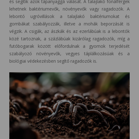
és segítik azok tápanyaggá válását. A talajlakó fonálférgek
lehetnek baktériumevők, növényevők vagy ragadozók. A
lebontó ugróvillások a talajlakó baktériumokat és
gombákat szabályozzák, illetve a mohák beporzását is
végzik. A csigák, az ászkák és az ezerlábúak is a lebontók
közé tartoznak, a százlábúak kizárólag ragadozók, míg a
futóbogarak között előfordulnak a gyomok terjedését
szabályozó növényevők, vegyes táplálkozásúak és a
biológiai védekezésben segítő ragadozók is.