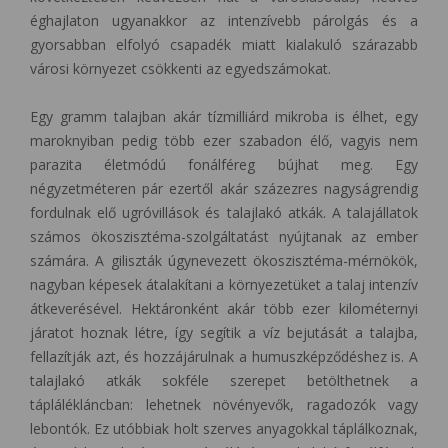
éghajlaton ugyanakkor az intenzívebb párolgás és a
gyorsabban elfolyó csapadék miatt kialakuló szárazabb
városi környezet csökkenti az egyedszámokat.
Egy gramm talajban akár tízmilliárd mikroba is élhet, egy
maroknyiban pedig több ezer szabadon élő, vagyis nem
parazita életmódú fonálféreg bújhat meg. Egy
négyzetméteren pár ezertől akár százezres nagyságrendig
fordulnak elő ugróvillások és talajlakó atkák. A talajállatok
számos ökoszisztéma-szolgáltatást nyújtanak az ember
számára. A giliszták úgynevezett ökoszisztéma-mérnökök,
nagyban képesek átalakítani a környezetüket a talaj intenzív
átkeverésével. Hektáronként akár több ezer kilométernyi
járatot hoznak létre, így segítik a víz bejutását a talajba,
fellazítják azt, és hozzájárulnak a humuszképződéshez is. A
talajlakó atkák sokféle szerepet betölthetnek a
táplálékláncban: lehetnek növényevők, ragadozók vagy
lebontók. Ez utóbbiak holt szerves anyagokkal táplálkoznak,