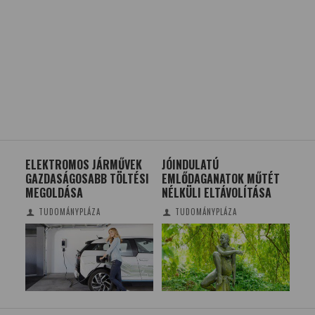
ELEKTROMOS JÁRMŰVEK
JÓINDULATÚ
ELS
GAZDASÁGOSABB TÖLTÉSI
EMLŐDAGANATOK MŰTÉT
MÚ
MEGOLDÁSA
NÉLKÜLI ELTÁVOLÍTÁSA
AL
TUDOMÁNYPLÁZA
TUDOMÁNYPLÁZA