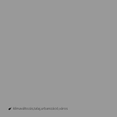
klímaváltozás
talaj
urbanizáció
város