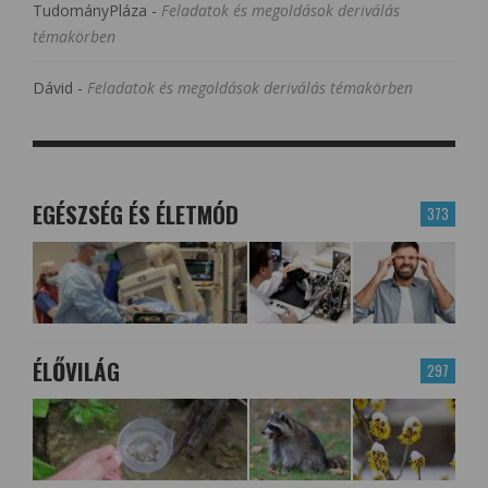
TudományPláza
-
Feladatok és megoldások deriválás
témakörben
Dávid
-
Feladatok és megoldások deriválás témakörben
EGÉSZSÉG ÉS ÉLETMÓD
373
ÉLŐVILÁG
297