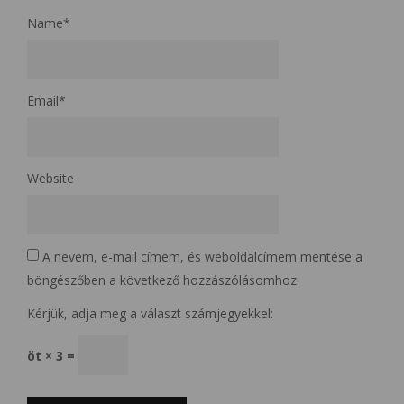
Name
*
Email
*
Website
A nevem, e-mail címem, és weboldalcímem mentése a
böngészőben a következő hozzászólásomhoz.
Kérjük, adja meg a választ számjegyekkel:
öt × 3 =