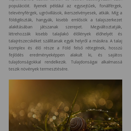
populációit. Ilyenek például az egysejtűek, fonálférgek,
televényférgek, ugróvillások, ikerszelvényesek, atkák. Míg a
földigiliszták, hangyák, kisebb emlősök a talajszerkezet
alakításában játszanak szerepet. Megváltoztatják,
létrehozzák kisebb talajlakó élőlények élőhelyét és
talajrészecskéket szállítanak egyik helyről a másikra. A talaj
komplex és élő része a Föld felső rétegének, hosszú
fejlődés eredményeképpen alakult ki, és sajátos
tulajdonságokkal rendelkezik. Tulajdonságai alkalmassá
teszik növények termesztésére.