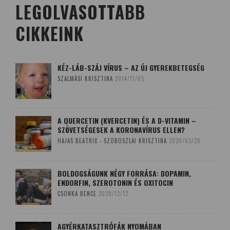
LEGOLVASOTTABB
CIKKEINK
KÉZ-LÁB-SZÁJ VÍRUS – AZ ÚJ GYEREKBETEGSÉG
SZALMÁSI KRISZTINA
2014/11/05
A QUERCETIN (KVERCETIN) ÉS A D-VITAMIN –
SZÖVETSÉGESEK A KORONAVÍRUS ELLEN?
HAJAS BEATRIX - SZOBOSZLAI KRISZTINA
2020/03/20
BOLDOGSÁGUNK NÉGY FORRÁSA: DOPAMIN,
ENDORFIN, SZEROTONIN ÉS OXITOCIN
CSONKA BENCE
2020/12/12
AGYÉRKATASZTRÓFÁK NYOMÁBAN