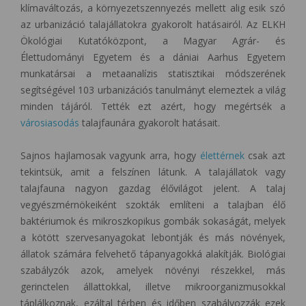
klímaváltozás, a környezetszennyezés mellett alig esik szó
az urbanizáció talajállatokra gyakorolt hatásairól. Az ELKH
Ökológiai Kutatóközpont, a Magyar Agrár- és
Élettudományi Egyetem és a dániai Aarhus Egyetem
munkatársai a metaanalízis statisztikai módszerének
segítségével 103 urbanizációs tanulmányt elemeztek a világ
minden tájáról. Tették ezt azért, hogy megértsék a
városiasodás
talajfaunára gyakorolt hatásait.
Sajnos hajlamosak vagyunk arra, hogy
élettérnek
csak azt
tekintsük, amit a felszínen látunk. A talajállatok vagy
talajfauna nagyon gazdag élővilágot jelent. A talaj
vegyészmérnökeiként szokták említeni a talajban élő
baktériumok és mikroszkopikus gombák sokaságát, melyek
a kötött szervesanyagokat lebontják és más növények,
állatok számára felvehető tápanyagokká alakítják. Biológiai
szabályzók azok, amelyek növényi részekkel, más
gerinctelen állattokkal, illetve mikroorganizmusokkal
táplálkoznak, ezáltal térben és időben szabályozzák ezek