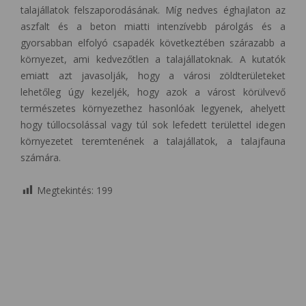
talajállatok felszaporodásának. Míg nedves éghajlaton az
aszfalt és a beton miatti intenzívebb párolgás és a
gyorsabban elfolyó csapadék következtében szárazabb a
környezet, ami kedvezőtlen a talajállatoknak. A kutatók
emiatt azt javasolják, hogy a városi zöldterületeket
lehetőleg úgy kezeljék, hogy azok a várost körülvevő
természetes környezethez hasonlóak legyenek, ahelyett
hogy túllocsolással vagy túl sok lefedett területtel idegen
környezetet teremtenének a talajállatok, a talajfauna
számára.
Megtekintés:
199