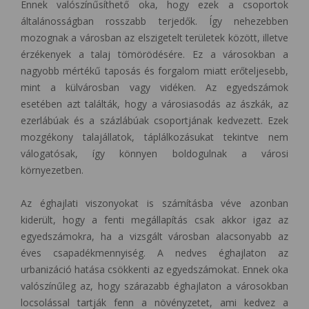
Ennek valószínűsíthető oka, hogy ezek a csoportok
általánosságban rosszabb terjedők. Így nehezebben
mozognak a városban az elszigetelt területek között, illetve
érzékenyek a talaj tömörödésére. Ez a városokban a
nagyobb mértékű taposás és forgalom miatt erőteljesebb,
mint a külvárosban vagy vidéken. Az egyedszámok
esetében azt találták, hogy a városiasodás az ászkák, az
ezerlábúak és a százlábúak csoportjának kedvezett. Ezek
mozgékony talajállatok, táplálkozásukat tekintve nem
válogatósak, így könnyen boldogulnak a városi
környezetben.
Az éghajlati viszonyokat is számításba véve azonban
kiderült, hogy a fenti megállapítás csak akkor igaz az
egyedszámokra, ha a vizsgált városban alacsonyabb az
éves csapadékmennyiség. A nedves éghajlaton az
urbanizáció hatása csökkenti az egyedszámokat. Ennek oka
valószínűleg az, hogy szárazabb éghajlaton a városokban
locsolással tartják fenn a növényzetet, ami kedvez a