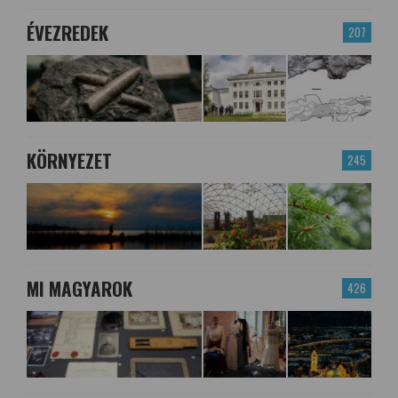
ÉVEZREDEK
207
KÖRNYEZET
245
MI MAGYAROK
426