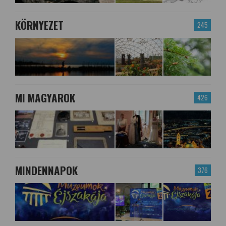
KÖRNYEZET
245
MI MAGYAROK
426
MINDENNAPOK
376