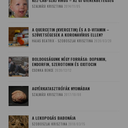
KÉZ-LÁB-SZÁJ VÍRUS – AZ ÚJ GYEREKBETEGSÉG
SZALMÁSI KRISZTINA
2014/11/05
A QUERCETIN (KVERCETIN) ÉS A D-VITAMIN –
SZÖVETSÉGESEK A KORONAVÍRUS ELLEN?
HAJAS BEATRIX - SZOBOSZLAI KRISZTINA
2020/03/20
BOLDOGSÁGUNK NÉGY FORRÁSA: DOPAMIN,
ENDORFIN, SZEROTONIN ÉS OXITOCIN
CSONKA BENCE
2020/12/12
AGYÉRKATASZTRÓFÁK NYOMÁBAN
SZALMÁSI KRISZTINA
2017/10/08
A LEKOPOGÁS BABONÁJA
SZOBOSZLAI KRISZTINA
2018/03/15