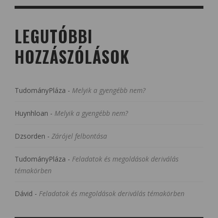
LEGUTÓBBI
HOZZÁSZÓLÁSOK
TudományPláza
-
Melyik a gyengébb nem?
Huynhloan
-
Melyik a gyengébb nem?
Dzsorden
-
Zárójel felbontása
TudományPláza
-
Feladatok és megoldások deriválás
témakörben
Dávid
-
Feladatok és megoldások deriválás témakörben