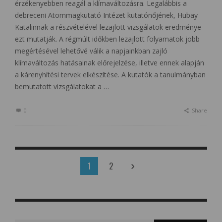
érzékenyebben reagál a klímaváltozásra. Legalábbis a
debreceni Atommagkutató Intézet kutatónőjének, Hubay
Katalinnak a részvételével lezajlott vizsgálatok eredménye
ezt mutatják. A régmúlt időkben lezajlott folyamatok jobb
megértésével lehetővé válik a napjainkban zajló
klímaváltozás hatásainak előrejelzése, illetve ennek alapján
a kárenyhítési tervek elkészítése. A kutatók a tanulmányban
bemutatott vizsgálatokat a …
0
Share
1
2