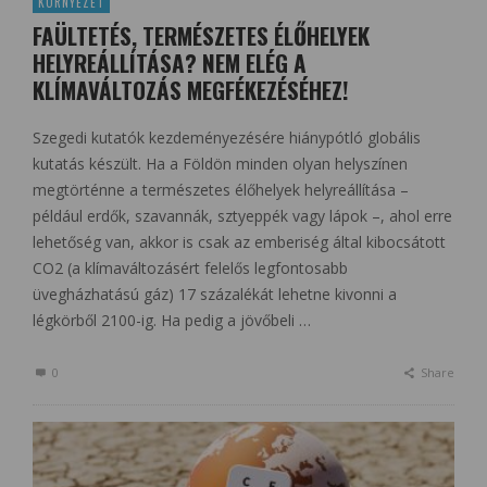
KÖRNYEZET
FAÜLTETÉS, TERMÉSZETES ÉLŐHELYEK
HELYREÁLLÍTÁSA? NEM ELÉG A
KLÍMAVÁLTOZÁS MEGFÉKEZÉSÉHEZ!
Szegedi kutatók kezdeményezésére hiánypótló globális
kutatás készült. Ha a Földön minden olyan helyszínen
megtörténne a természetes élőhelyek helyreállítása –
például erdők, szavannák, sztyeppék vagy lápok –, ahol erre
lehetőség van, akkor is csak az emberiség által kibocsátott
CO2 (a klímaváltozásért felelős legfontosabb
üvegházhatású gáz) 17 százalékát lehetne kivonni a
légkörből 2100-ig. Ha pedig a jövőbeli …
0
Share