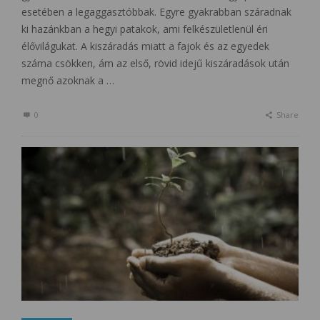
esetében a legaggasztóbbak. Egyre gyakrabban száradnak
ki hazánkban a hegyi patakok, ami felkészületlenül éri
élővilágukat. A kiszáradás miatt a fajok és az egyedek
száma csökken, ám az első, rövid idejű kiszáradások után
megnő azoknak a …
0
Share