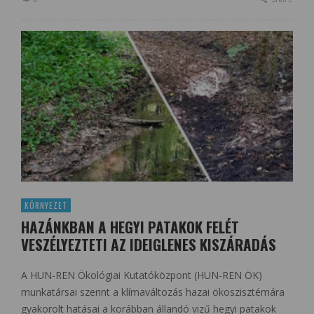
KÖRNYEZET
HAZÁNKBAN A HEGYI PATAKOK FELÉT
VESZÉLYEZTETI AZ IDEIGLENES KISZÁRADÁS
A HUN-REN Ökológiai Kutatóközpont (HUN-REN ÖK)
munkatársai szerint a klímaváltozás hazai ökoszisztémára
gyakorolt hatásai a korábban állandó vizű hegyi patakok