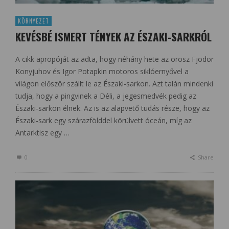
KÖRNYEZET
KEVÉSBÉ ISMERT TÉNYEK AZ ÉSZAKI-SARKRÓL
A cikk apropóját az adta, hogy néhány hete az orosz Fjodor
Konyjuhov és Igor Potapkin motoros siklóernyővel a
világon először szállt le az Északi-sarkon. Azt talán mindenki
tudja, hogy a pingvinek a Déli, a jegesmedvék pedig az
Északi-sarkon élnek. Az is az alapvető tudás része, hogy az
Északi-sark egy szárazfölddel körülvett óceán, míg az
Antarktisz egy …
0
Share