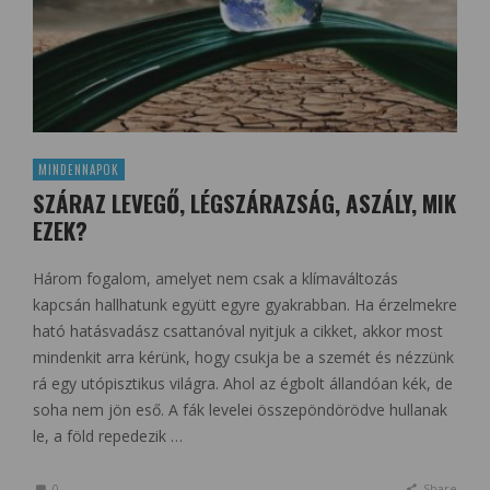
MINDENNAPOK
SZÁRAZ LEVEGŐ, LÉGSZÁRAZSÁG, ASZÁLY, MIK
EZEK?
Három fogalom, amelyet nem csak a klímaváltozás
kapcsán hallhatunk együtt egyre gyakrabban. Ha érzelmekre
ható hatásvadász csattanóval nyitjuk a cikket, akkor most
mindenkit arra kérünk, hogy csukja be a szemét és nézzünk
rá egy utópisztikus világra. Ahol az égbolt állandóan kék, de
soha nem jön eső. A fák levelei összepöndörödve hullanak
le, a föld repedezik …
0
Share