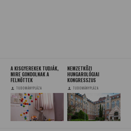
,
NEMZETKÖZI
A 2014. ÉVI XXII. TÉLI
HU
HUNGAROLÓGIAI
OLIMPIA SZÁMOKBAN
ŰR
KONGRESSZUS
VÉGH TÍMEA
TUDOMÁNYPLÁZA