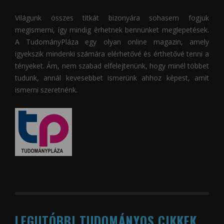
Világunk összes titkát bizonyára sohasem fogjuk
megismerni, így mindig érhetnek bennünket meglepetések.
A
TudományPláza
egy olyan online magazin, amely
igyekszik mindenki számára elérhetővé és érthetővé tenni a
tényeket. Ám, nem szabad elfelejtenünk, hogy minél többet
tudunk, annál kevesebbet ismerünk ahhoz képest, amit
ismerni szeretnénk.
LEGUTÓBBI TUDOMÁNYOS CIKKEK