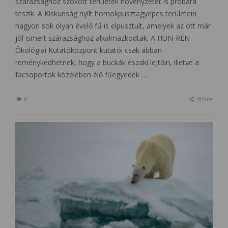
szárazsághoz szokott területek növényzetét is próbára
teszik. A Kiskunság nyílt homokpusztagyepes területein
nagyon sok olyan évelő fű is elpusztult, amelyek az ott már
jól ismert szárazsághoz alkalmazkodtak. A HUN-REN
Ökológiai Kutatóközpont kutatói csak abban
reménykedhetnek, hogy a buckák északi lejtőin, illetve a
facsoportok közelében élő fűegyedek …
0
Share