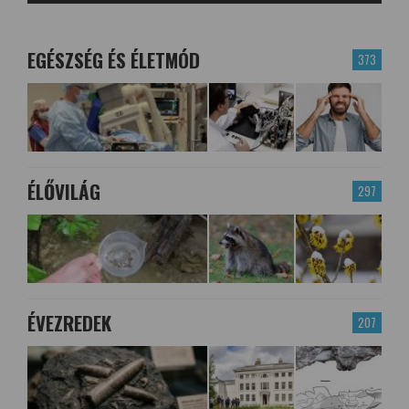
EGÉSZSÉG ÉS ÉLETMÓD
373
ÉLŐVILÁG
297
ÉVEZREDEK
207