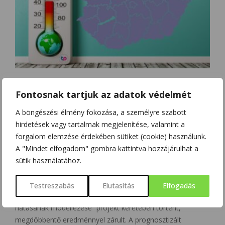
KÖRNYEZET
Fontosnak tartjuk az adatok védelmét
DRASZTIKUS IDŐJÁRÁSVÁLTOZÁS LESZ A
KÖVETKEZŐ ÉVTIZEDEKBEN
A böngészési élmény fokozása, a személyre szabott
hirdetések vagy tartalmak megjelenítése, valamint a
A Szegedi Tudományegyetem (SZTE) klimatológusainak
forgalom elemzése érdekében sütiket (cookie) használunk.
kutatási eredménye alapján, már a következő évtizedekben
A "Mindet elfogadom" gombra kattintva hozzájárulhat a
döntő időjárási változásokra kell felkészülni az egész Dél-
sütik használatához.
alföldi régióban. A Szegedi Tudományegyetem Földrajzi és
Földtudományi Intézetének kutatása, amely „A városklíma
Testreszabás
Elutasítás
Elfogadás
és a klímaváltozás extrém időjárásra gyakorolt együttes
hatásának modellezése” projekt keretében történt,
megdöbbentő eredménnyel zárult. A prognosztizált