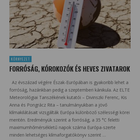
KÖRNYEZET
FORRÓSÁG, KÓROKOZÓK ÉS HEVES ZIVATAROK
Az évszázad végére Észak-Európában is gyakoribb lehet a
forróság, hazánkban pedig a szeptemberi kánikula. Az ELTE
Meteorológiai Tanszékének kutatói – Divinszki Ferenc, Kis
Anna és Pongrácz Rita – tanulmányukban a jövő
klímakilátásait vizsgálták Európa különböző szélességi körei
mentén. Eredményük szerint a forróság, a 35 °C feletti
maximumhőmérsékletű napok száma Európa-szerte
minden lehetséges klímaforgatókönyv szerint …