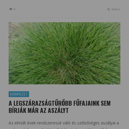
0
Share
KÖRNYEZET
A LEGSZÁRAZSÁGTŰRŐBB FŰFAJAINK SEM
BÍRJÁK MÁR AZ ASZÁLYT
Az elmúlt évek rendszeressé váló és szélsőséges aszályai a