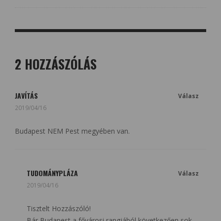
2 HOZZÁSZÓLÁS
JAVÍTÁS
Válasz
2019/04/16
Budapest NEM Pest megyében van.
TUDOMÁNYPLÁZA
Válasz
2019/04/16
Tisztelt Hozzászóló!
Bár Budapest a fővárosi rangjából következően sok