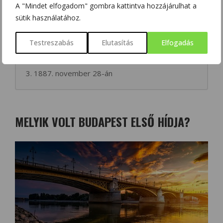
A "Mindet elfogadom" gombra kattintva hozzájárulhat a
sütik használatához.
2. 1887. október 8-án
Testreszabás
Elutasítás
Elfogadás
3. 1887. november 28-án
MELYIK VOLT BUDAPEST ELSŐ HÍDJA?