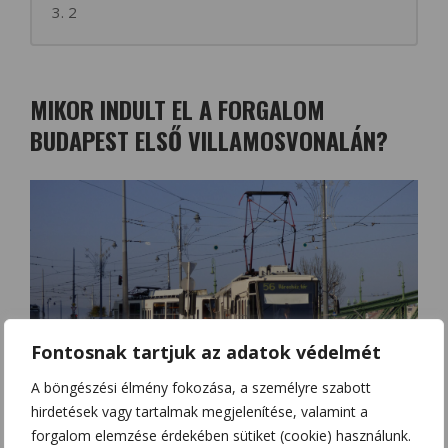
3. 2
MIKOR INDULT EL A FORGALOM
BUDAPEST ELSŐ VILLAMOSVONALÁN?
Fontosnak tartjuk az adatok védelmét
A böngészési élmény fokozása, a személyre szabott
hirdetések vagy tartalmak megjelenítése, valamint a
forgalom elemzése érdekében sütiket (cookie) használunk.
1. 1887. október 1-jén