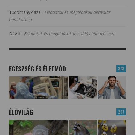
TudományPláza
-
Feladatok és megoldások deriválás
témakörben
Dávid
-
Feladatok és megoldások deriválás témakörben
EGÉSZSÉG ÉS ÉLETMÓD
373
ÉLŐVILÁG
297