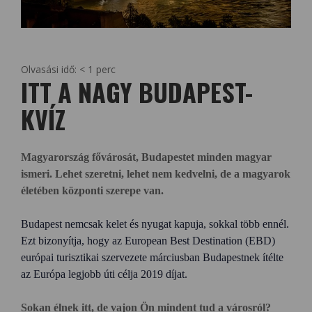
Olvasási idő:
< 1
perc
ITT A NAGY BUDAPEST-
KVÍZ
Magyarország fővárosát, Budapestet minden magyar
ismeri. Lehet szeretni, lehet nem kedvelni, de a magyarok
életében központi szerepe van.
Budapest nemcsak kelet és nyugat kapuja, sokkal több ennél.
Ezt bizonyítja, hogy az European Best Destination (EBD)
európai turisztikai szervezete márciusban
Budapestnek ítélte
az Európa legjobb úti célja 2019 díjat.
Sokan élnek itt, de vajon Ön mindent tud a városról?