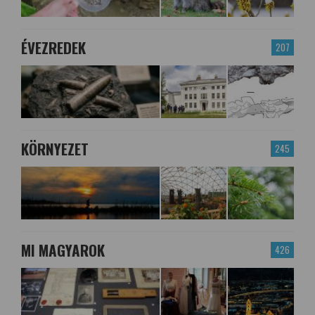
ÉVEZREDEK
207
KÖRNYEZET
245
MI MAGYAROK
426