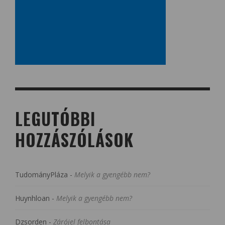
LEGUTÓBBI
HOZZÁSZÓLÁSOK
TudományPláza
-
Melyik a gyengébb nem?
Huynhloan
-
Melyik a gyengébb nem?
Dzsorden
-
Zárójel felbontása