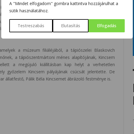
A "Mindet elfogadom" gombra kattintva hozzájárulhat a
 interaktív elemek segítségével ismerhetik meg a magyar
sütik használatához.
l kapcsolatos gyakorlati tudnivalókat. A látogatók a tárlat
gukban tapinthatják meg a különféle használati tárgyakat.
Testreszabás
Elutasítás
Elfogadás
nyok a gyermekek és felnőttek számára egyaránt játékos
amelyek a múzeum filiáléjából, a tápiószelei Blaskovich
nőnek, a tápiószentmártoni ménes alapítójának, Kincsem
llett a megújuló kiállításban kap helyt a verhetetlen
ely győzelem Kincsem pályájának csúcsát jelentette. De
r állatfestő, Pálik Béla Kincsemet ábrázoló festménye is.