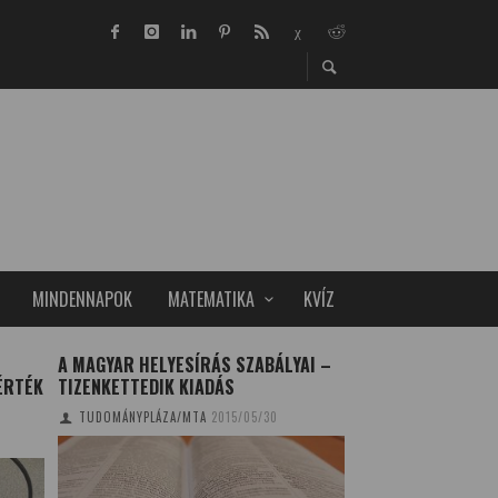
MINDENNAPOK
MATEMATIKA
KVÍZ
A MAGYAR HELYESÍRÁS SZABÁLYAI –
A POMPÁS KIRÁLY
ÉRTÉK
TIZENKETTEDIK KIADÁS
VÁNDORÚTJA
TUDOMÁNYPLÁZA/MTA
2015/05/30
TUDOMÁNYPLÁZA
20