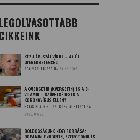
LEGOLVASOTTABB
CIKKEINK
KÉZ-LÁB-SZÁJ VÍRUS – AZ ÚJ
GYEREKBETEGSÉG
SZALMÁSI KRISZTINA
2014/11/05
A QUERCETIN (KVERCETIN) ÉS A D-
VITAMIN – SZÖVETSÉGESEK A
KORONAVÍRUS ELLEN?
HAJAS BEATRIX - SZOBOSZLAI KRISZTINA
2020/03/20
BOLDOGSÁGUNK NÉGY FORRÁSA:
DOPAMIN, ENDORFIN, SZEROTONIN ÉS