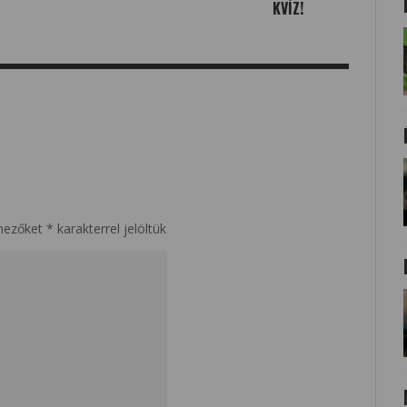
KVÍZ!
mezőket
*
karakterrel jelöltük