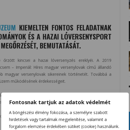
ÚZEUM
KIEMELTEN FONTOS FELADATNAK
OMÁNYOK ÉS A HAZAI LÓVERSENYSPORT
K MEGŐRZÉSÉT, BEMUTATÁSÁT.
őrzött kincsei a hazai lóversenyzés ereklyéi. A 2019
incsem – Imperiál: Híres magyar versenylovak című állandó
bb magyar versenylovak sikereinek történetét. Továbbá a
nyüzem működésének érdekességeit.
át jelentik a magyar telivértenyésztés örök büszkeségeihez,
Fontosnak tartjuk az adatok védelmét
k. Kincsem sikerei máig felülmúlhatatlanok. Élete során 54
 győzött. Imperiál, a második világháború utáni
A böngészési élmény fokozása, a személyre szabott
edményesebb lova. A két versenylónak kiérdemelt helye van
hirdetések vagy tartalmak megjelenítése, valamint a
forgalom elemzése érdekében sütiket (cookie) használunk.