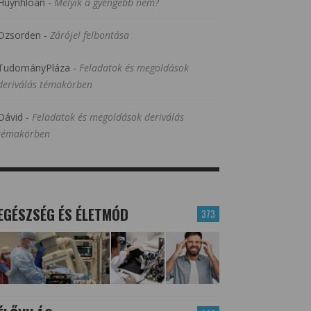
Huynhloan
-
Melyik a gyengébb nem?
Dzsorden
-
Zárójel felbontása
TudományPláza
-
Feladatok és megoldások
deriválás témakörben
Dávid
-
Feladatok és megoldások deriválás
témakörben
EGÉSZSÉG ÉS ÉLETMÓD
373