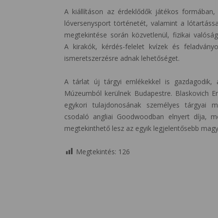
A kiállításon az érdeklődők játékos formában,
lóversenysport történetét, valamint a lótartássa
megtekintése során közvetlenül, fizikai valósá
A kirakók, kérdés-felelet kvízek és feladvá
ismeretszerzésre adnak lehetőséget.
A tárlat új tárgyi emlékekkel is gazdagodik, 
Múzeumból kerülnek Budapestre. Blaskovich Er
egykori tulajdonosának személyes tárgyai me
csodaló angliai Goodwoodban elnyert díja, m
megtekinthető lesz az egyik legjelentősebb magya
Megtekintés:
126