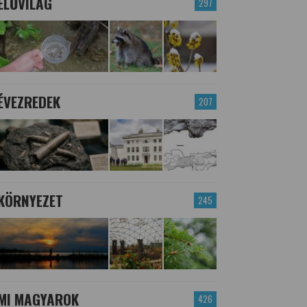
ÉLŐVILÁG
297
ÉVEZREDEK
207
KÖRNYEZET
245
MI MAGYAROK
426