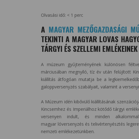
Olvasási idő:
< 1
perc
A
MAGYAR MEZŐGAZDASÁGI M
TEKINTI A MAGYAR LOVAS HAGY
TÁRGYI ÉS SZELLEMI EMLÉKEINE
A múzeum gyűjteményének különösen féltve 
márciusában megnyíló, tíz év után felújított K
kiállítás átfogóan mutatja be a legkiemelkedő
galoppversenyzés szabályait, valamint a verse
A Múzeum idén kibővülő kiállításának szenzációj
Kincsemhez és Imperiálhoz kötődő tárgyi emléke
versenyen indult, és minden alkalommal
magyar lóversenyzés és telivértenyésztés leger
nemzeti emlékezetünkben.