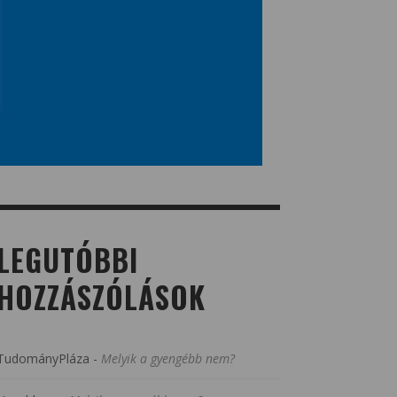
LEGUTÓBBI
HOZZÁSZÓLÁSOK
TudományPláza
-
Melyik a gyengébb nem?