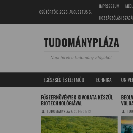
IMPRESSZUM
MÉDI
CSÜTÖRTÖK, 2026. AUGUSZTUS 6.
HOZZÁSZÓLÁSI SZABÁ
TUDOMÁNYPLÁZA
Napi hírek a tudomány világából.
EGÉSZSÉG ÉS ÉLETMÓD
TECHNIKA
UNIV
ÖVÉNYEKKEL
FŰSZERNÖVÉNYEK KIVONATA KÉSZÜL
BEOLV
NÁBAN
BIOTECHNOLÓGIÁVAL
VOLG
4/04/03
TUDOMÁNYPLÁZA
2014/01/13
TUD