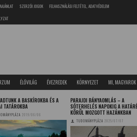
AAJÁNLAT
SZERZŐI JOGOK
FELHASZNÁLÁSI FELTÉTEL, ADATVÉDELEM
LYZAT
ERZUM
ÉLŐVILÁG
ÉVEZREDEK
KÖRNYEZET
MI, MAGYAROK
ADTUNK A BASKÍROKBA ÉS A
PARAJDI BÁNYAOMLÁS – A
AI TATÁROKBA
SÓTERHELÉS NAPOKIG A HATÁR
KÖRÜL MOZGOTT HAZÁNKBAN
OMÁNYPLÁZA
2019/06/06
TUDOMÁNYPLÁZA
2025/07/07