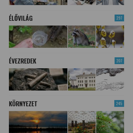
ÉLŐVILÁG
297
ÉVEZREDEK
207
KÖRNYEZET
245