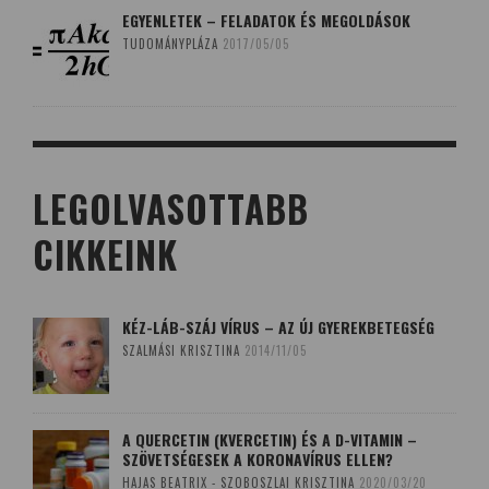
EGYENLETEK – FELADATOK ÉS MEGOLDÁSOK
TUDOMÁNYPLÁZA
2017/05/05
LEGOLVASOTTABB
CIKKEINK
KÉZ-LÁB-SZÁJ VÍRUS – AZ ÚJ GYEREKBETEGSÉG
SZALMÁSI KRISZTINA
2014/11/05
A QUERCETIN (KVERCETIN) ÉS A D-VITAMIN –
SZÖVETSÉGESEK A KORONAVÍRUS ELLEN?
HAJAS BEATRIX - SZOBOSZLAI KRISZTINA
2020/03/20