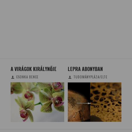
 ÉS
A VIRÁGOK KIRÁLYNŐJE
LEPRA ABONYBAN
TU
ÉJS
CSONKA BENCE
TUDOMÁNYPLÁZA/ELTE