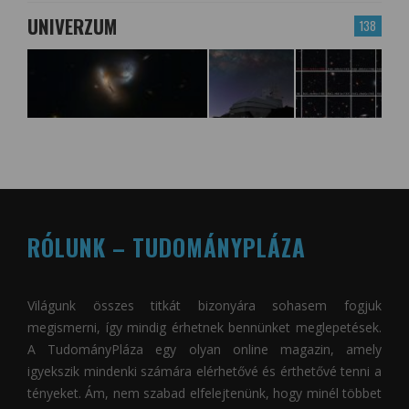
UNIVERZUM
138
RÓLUNK – TUDOMÁNYPLÁZA
Világunk összes titkát bizonyára sohasem fogjuk
megismerni, így mindig érhetnek bennünket meglepetések.
A
TudományPláza
egy olyan online magazin, amely
igyekszik mindenki számára elérhetővé és érthetővé tenni a
tényeket. Ám, nem szabad elfelejtenünk, hogy minél többet