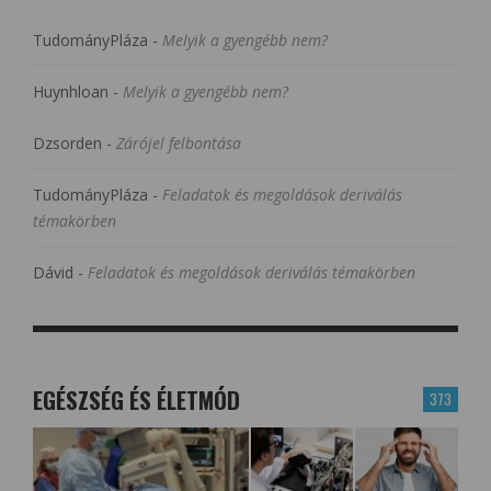
TudományPláza
-
Melyik a gyengébb nem?
Huynhloan
-
Melyik a gyengébb nem?
Dzsorden
-
Zárójel felbontása
TudományPláza
-
Feladatok és megoldások deriválás
témakörben
Dávid
-
Feladatok és megoldások deriválás témakörben
EGÉSZSÉG ÉS ÉLETMÓD
373