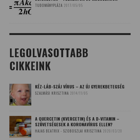
TUDOMÁNYPLÁZA
2017/05/05
LEGOLVASOTTABB
CIKKEINK
KÉZ-LÁB-SZÁJ VÍRUS – AZ ÚJ GYEREKBETEGSÉG
SZALMÁSI KRISZTINA
2014/11/05
A QUERCETIN (KVERCETIN) ÉS A D-VITAMIN –
SZÖVETSÉGESEK A KORONAVÍRUS ELLEN?
HAJAS BEATRIX - SZOBOSZLAI KRISZTINA
2020/03/20