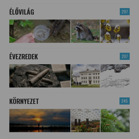
ÉLŐVILÁG
297
ÉVEZREDEK
207
KÖRNYEZET
245