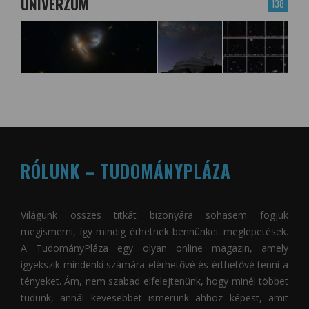
UNIVERZUM
138
RÓLUNK – TUDOMÁNYPLÁZA
Világunk összes titkát bizonyára sohasem fogjuk
megismerni, így mindig érhetnek bennünket meglepetések.
A
TudományPláza
egy olyan online magazin, amely
igyekszik mindenki számára elérhetővé és érthetővé tenni a
tényeket. Ám, nem szabad elfelejtenünk, hogy minél többet
tudunk, annál kevesebbet ismerünk ahhoz képest, amit