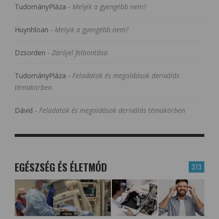
TudományPláza
-
Melyik a gyengébb nem?
Huynhloan
-
Melyik a gyengébb nem?
Dzsorden
-
Zárójel felbontása
TudományPláza
-
Feladatok és megoldások deriválás
témakörben
Dávid
-
Feladatok és megoldások deriválás témakörben
EGÉSZSÉG ÉS ÉLETMÓD
373