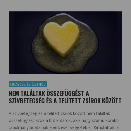
EGÉSZSÉG ÉS ÉLETMÓD
NEM TALÁLTAK ÖSSZEFÜGGÉST A
SZÍVBETEGSÉG ÉS A TELÍTETT ZSÍROK KÖZÖTT
A szívbetegség és a telített zsírok között nem találtak
összefüggést azok a brit kutatók, akik nagy számú korábbi
tanulmány adatainak elemzését végezték el. Kimutatták: a