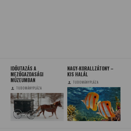
IDŐUTAZÁS A
NAGY-KORALLZÁTONY –
ÓR
MEZŐGAZDASÁGI
KIS HALÁL
PL
MÚZEUMBAN
NA
TUDOMÁNYPLÁZA
TUDOMÁNYPLÁZA