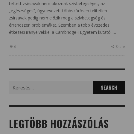
telített zsírsavak nem okoznak szívbetegséget, az
„egészséges”, úgynevezett többszörösen telítetlen
zsírsavak pedig nem előzik meg a szívbetegség és
érrendszeri problémákat. Szemben a több évtizedes
étkezési irányelvekkel a Cambridge-i Egyetem kutatói …
0
Share
Search
for:
LEGTÖBB HOZZÁSZÓLÁS